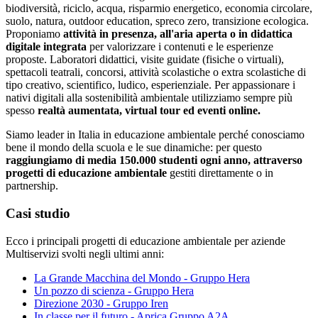
biodiversità, riciclo, acqua, risparmio energetico, economia circolare,
suolo, natura, outdoor education, spreco zero, transizione ecologica.
Proponiamo
attività in presenza, all'aria aperta o in didattica
digitale integrata
per valorizzare i contenuti e le esperienze
proposte. Laboratori didattici, visite guidate (fisiche o virtuali),
spettacoli teatrali, concorsi, attività scolastiche o extra scolastiche di
tipo creativo, scientifico, ludico, esperienziale. Per appassionare i
nativi digitali alla sostenibilità ambientale utilizziamo sempre più
spesso
realtà aumentata, virtual tour ed eventi onli
ne.
Siamo leader in Italia in educazione ambientale perché conosciamo
bene il mondo della scuola e le sue dinamiche: per questo
raggiungiamo di media 150.000 studenti ogni anno, attraverso
proget
ti di educazione ambientale
gestiti direttamente o in
partnership.
Casi studio
Ecco i principali progetti di educazione ambientale per aziende
Multiservizi svolti negli ultimi anni:
La Grande Macchina del Mondo - Gruppo Hera
Un pozzo di scienza - Gruppo Hera
Direzione 2030 - Gruppo Iren
In classe per il futuro - Aprica Gruppo A2A