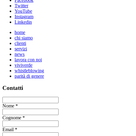
Facebook
Twitter
YouTube
Instagram
Linkedin
home
chi siamo
clienti
servizi
news
lavora con noi
viviverde
whistleblowing
parità di genere
Contatti
Nome
*
Cognome
*
Email
*