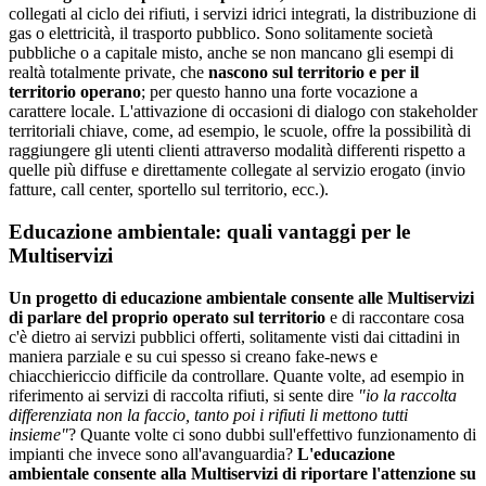
collegati al ciclo dei rifiuti, i servizi idrici integrati, la distribuzione di
gas o elettricità, il trasporto pubblico. Sono solitamente società
pubbliche o a capitale misto, anche se non mancano gli esempi di
realtà totalmente private, che
nascono sul territorio e per il
territorio operano
; per questo hanno una forte vocazione a
carattere locale. L'attivazione di occasioni di dialogo con stakeholder
territoriali chiave, come, ad esempio, le scuole, offre la possibilità di
raggiungere gli utenti clienti attraverso modalità differenti rispetto a
quelle più diffuse e direttamente collegate al servizio erogato (invio
fatture, call center, sportello sul territorio, ecc.).
Educazione ambientale: quali vantaggi per le
Multiservizi
Un progetto di educazione ambientale consente alle Multiservizi
di parlare del proprio operato sul territorio
e di raccontare cosa
c'è dietro ai servizi pubblici offerti, solitamente visti dai cittadini in
maniera parziale e su cui spesso si creano fake-news e
chiacchiericcio difficile da controllare. Quante volte, ad esempio in
riferimento ai servizi di raccolta rifiuti, si sente dire
"io la raccolta
differenziata non la faccio, tanto poi i rifiuti li mettono tutti
insieme"
? Quante volte ci sono dubbi sull'effettivo funzionamento di
impianti che invece sono all'avanguardia?
L'educazione
ambientale consente alla Multiservizi di riportare l'attenzione su