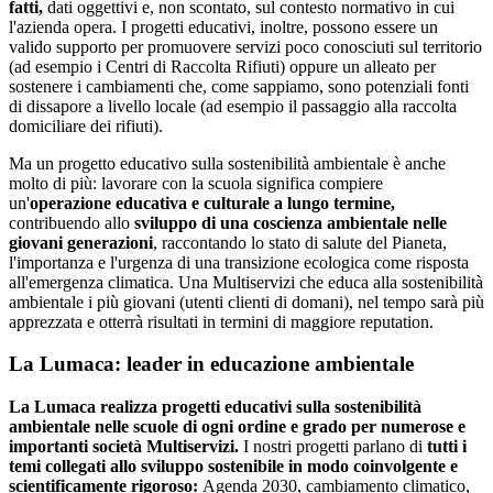
fatti,
dati oggettivi e, non scontato, sul contesto normativo in cui
l'azienda opera. I progetti educativi, inoltre, possono essere un
valido supporto per promuovere servizi poco conosciuti sul territorio
(ad esempio i Centri di Raccolta Rifiuti) oppure un alleato per
sostenere i cambiamenti che, come sappiamo, sono potenziali fonti
di dissapore a livello locale (ad esempio il passaggio alla raccolta
domiciliare dei rifiuti).
Ma un progetto educativo sulla sostenibilità ambientale è anche
molto di più: lavorare con la scuola significa compiere
un'
operazione educativa e culturale a lungo termine,
contribuendo allo
sviluppo di una coscienza ambientale nelle
giovani generazioni
, raccontando lo stato di salute del Pianeta,
l'importanza e l'urgenza di una transizione ecologica come risposta
all'emergenza climatica. Una Multiservizi che educa alla sostenibilità
ambientale i più giovani (utenti clienti di domani), nel tempo sarà più
apprezzata e otterrà risultati in termini di maggiore reputation.
La Lumaca: leader in educazione ambientale
La Lumaca realizza progetti educativi sulla sostenibilità
ambientale nelle scuole di ogni ordine e grado per numerose e
importanti società Multiservizi.
I nostri progetti parlano di
tutti i
temi collegati allo sviluppo sostenibile in modo coinvolgente e
scientificamente rigoroso:
Agenda 2030, cambiamento climatico,