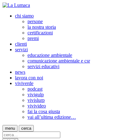
chi siamo
persone
la nostra storia
certificazioni
premi
clienti
servizi
educazione ambientale
comunicazione ambientale e csr
servizi educativi
news
lavora con noi
viviverde
podcast
vivigulp
vivislurp
vivivideo
fai la cosa giusta
vai all’ultima edizione…
menu
cerca