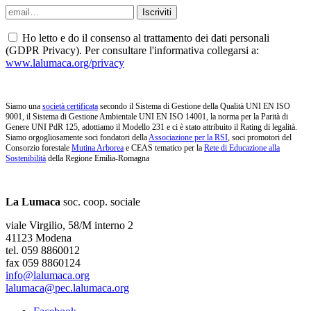
Ho letto e do il consenso al trattamento dei dati personali
(GDPR Privacy). Per consultare l'informativa collegarsi a:
www.lalumaca.org/privacy
Siamo una
società certificata
secondo il Sistema di Gestione della Qualità UNI EN ISO
9001, il Sistema di Gestione Ambientale UNI EN ISO 14001, la norma per la Parità di
Genere UNI PdR 125, adottiamo il Modello 231 e ci è stato attribuito il Rating di legalità.
Siamo orgogliosamente soci fondatori della
Associazione per la RSI
, soci promotori del
Consorzio forestale
Mutina Arborea
e CEAS tematico per la
Rete di Educazione alla
Sostenibilità
della Regione Emilia-Romagna
La Lumaca
soc. coop. sociale
viale Virgilio, 58/M interno 2
41123 Modena
tel. 059 8860012
fax 059 8860124
info@lalumaca.org
lalumaca@pec.lalumaca.org