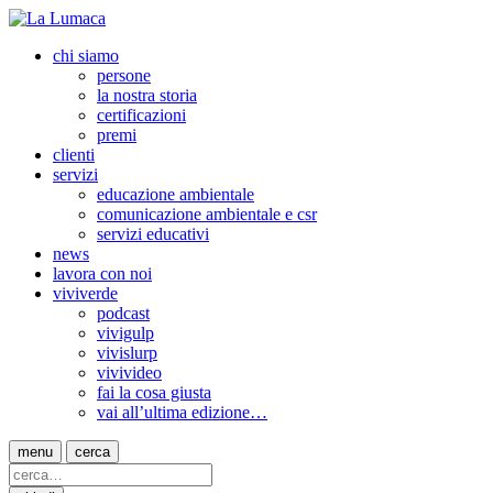
chi siamo
persone
la nostra storia
certificazioni
premi
clienti
servizi
educazione ambientale
comunicazione ambientale e csr
servizi educativi
news
lavora con noi
viviverde
podcast
vivigulp
vivislurp
vivivideo
fai la cosa giusta
vai all’ultima edizione…
menu
cerca