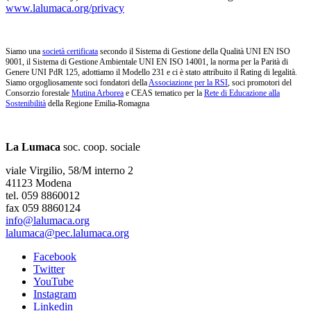
www.lalumaca.org/privacy
Siamo una
società certificata
secondo il Sistema di Gestione della Qualità UNI EN ISO
9001, il Sistema di Gestione Ambientale UNI EN ISO 14001, la norma per la Parità di
Genere UNI PdR 125, adottiamo il Modello 231 e ci è stato attribuito il Rating di legalità.
Siamo orgogliosamente soci fondatori della
Associazione per la RSI
, soci promotori del
Consorzio forestale
Mutina Arborea
e CEAS tematico per la
Rete di Educazione alla
Sostenibilità
della Regione Emilia-Romagna
La Lumaca
soc. coop. sociale
viale Virgilio, 58/M interno 2
41123 Modena
tel. 059 8860012
fax 059 8860124
info@lalumaca.org
lalumaca@pec.lalumaca.org
Facebook
Twitter
YouTube
Instagram
Linkedin