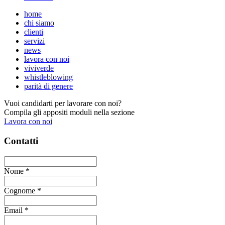
home
chi siamo
clienti
servizi
news
lavora con noi
viviverde
whistleblowing
parità di genere
Vuoi candidarti per lavorare con noi?
Compila gli appositi moduli nella sezione
Lavora con noi
Contatti
Nome
*
Cognome
*
Email
*