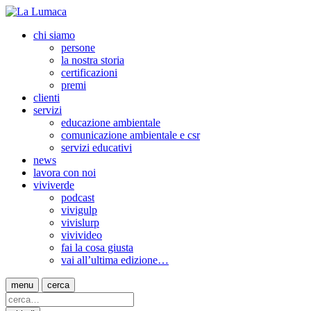
chi siamo
persone
la nostra storia
certificazioni
premi
clienti
servizi
educazione ambientale
comunicazione ambientale e csr
servizi educativi
news
lavora con noi
viviverde
podcast
vivigulp
vivislurp
vivivideo
fai la cosa giusta
vai all’ultima edizione…
menu
cerca