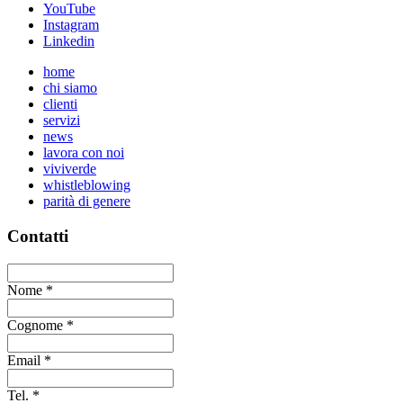
YouTube
Instagram
Linkedin
home
chi siamo
clienti
servizi
news
lavora con noi
viviverde
whistleblowing
parità di genere
Contatti
Nome
*
Cognome
*
Email
*
Tel.
*