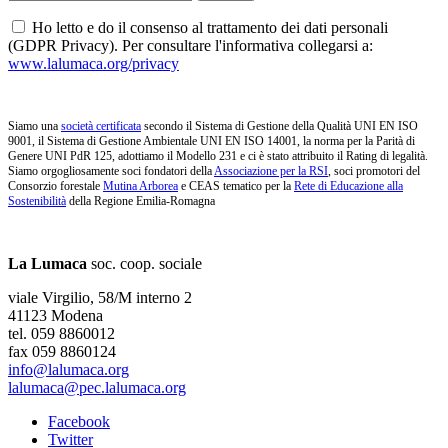
Ho letto e do il consenso al trattamento dei dati personali
(GDPR Privacy). Per consultare l'informativa collegarsi a:
www.lalumaca.org/privacy
Siamo una
società certificata
secondo il Sistema di Gestione della Qualità UNI EN ISO
9001, il Sistema di Gestione Ambientale UNI EN ISO 14001, la norma per la Parità di
Genere UNI PdR 125, adottiamo il Modello 231 e ci è stato attribuito il Rating di legalità.
Siamo orgogliosamente soci fondatori della
Associazione per la RSI
, soci promotori del
Consorzio forestale
Mutina Arborea
e CEAS tematico per la
Rete di Educazione alla
Sostenibilità
della Regione Emilia-Romagna
La Lumaca
soc. coop. sociale
viale Virgilio, 58/M interno 2
41123 Modena
tel. 059 8860012
fax 059 8860124
info@lalumaca.org
lalumaca@pec.lalumaca.org
Facebook
Twitter