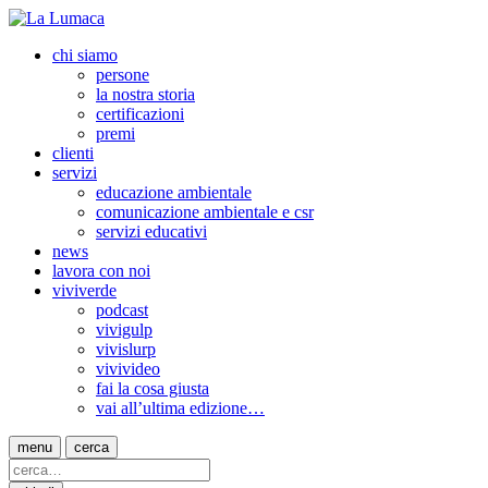
chi siamo
persone
la nostra storia
certificazioni
premi
clienti
servizi
educazione ambientale
comunicazione ambientale e csr
servizi educativi
news
lavora con noi
viviverde
podcast
vivigulp
vivislurp
vivivideo
fai la cosa giusta
vai all’ultima edizione…
menu
cerca