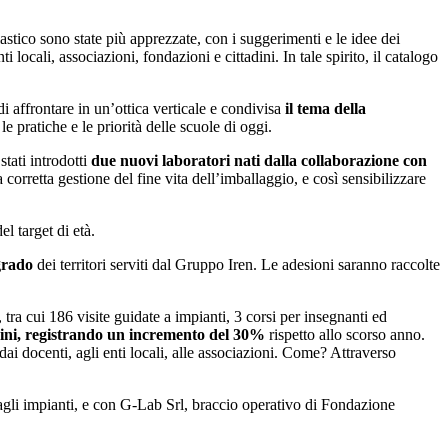
tico sono state più apprezzate, con i suggerimenti e le idee dei
 locali, associazioni, fondazioni e cittadini. In tale spirito, il catalogo
 affrontare in un’ottica verticale e condivisa
il tema della
e pratiche e le priorità delle scuole di oggi.
tati introdotti
due nuovi laboratori nati dalla collaborazione con
orretta gestione del fine vita dell’imballaggio, e così sensibilizzare
l target di età.
 grado
dei territori serviti dal Gruppo Iren. Le adesioni saranno raccolte
tra cui 186 visite guidate a impianti, 3 corsi per insegnanti ed
ini, registrando
un incremento del 30%
rispetto allo scorso anno.
ai docenti, agli enti locali, alle associazioni. Come? Attraverso
 agli impianti, e con G-Lab Srl, braccio operativo di Fondazione