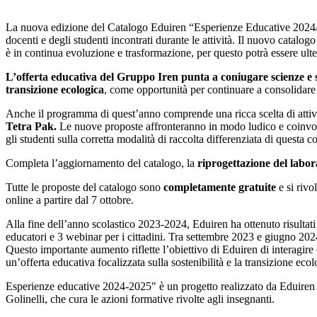
La nuova edizione del Catalogo Eduiren “Esperienze Educative 2024/202
docenti e degli studenti incontrati durante le attività. Il nuovo catalogo
è in continua evoluzione e trasformazione, per questo potrà essere ulte
L’offerta educativa del Gruppo Iren punta a coniugare scienze e soc
transizione ecologica
, come opportunità per continuare a consolidare i 
Anche il programma di quest’anno comprende una ricca scelta di attività,
Tetra Pak.
Le nuove proposte affronteranno in modo ludico e coinvolgen
gli studenti sulla corretta modalità di raccolta differenziata di questa c
Completa l’aggiornamento del catalogo, la
riprogettazione del labo
Tutte le proposte del catalogo sono
completamente gratuite
e si riv
online a partire dal 7 ottobre.
Alla fine dell’anno scolastico 2023-2024, Eduiren ha ottenuto risultati 
educatori e 3 webinar per i cittadini. Tra settembre 2023 e giugno 20
Questo importante aumento riflette l’obiettivo di Eduiren di interagire
un’offerta educativa focalizzata sulla sostenibilità e la transizione ecol
Esperienze educative 2024-2025" è un progetto realizzato da Eduiren in
Golinelli, che cura le azioni formative rivolte agli insegnanti.