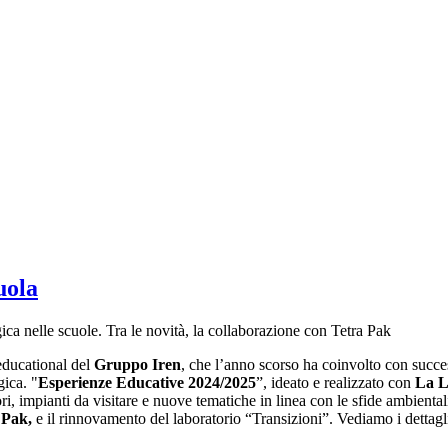
uola
ca nelle scuole. Tra le novità, la collaborazione con Tetra Pak
educational del
Gruppo Iren
, che l’anno scorso ha coinvolto con succes
ica. "
Esperienze Educative 2024/2025
”, ideato e realizzato con
La 
ori, impianti da visitare e nuove tematiche in linea con le sfide ambient
a Pak,
e il rinnovamento del laboratorio “Transizioni”. Vediamo i dettagl