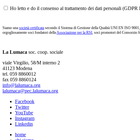
Ho letto e do il consenso al trattamento dei dati personali (GDPR P
Siamo una
società certificata
secondo il Sistema di Gestione della Qualità UNI EN ISO 9001, i
orgogliosamente soci fondatori della
Associazione per la RSI
, soci promotori del Consorzio f
La Lumaca
soc. coop. sociale
viale Virgilio, 58/M interno 2
41123 Modena
tel. 059 8860012
fax 059 8860124
info@lalumaca.org
lalumaca@pec.lalumaca.org
Facebook
Twitter
YouTube
Instagram
Linkedin
home