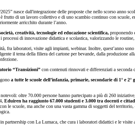
5” nasce dall'integrazione delle proposte che nello scorso anno scolas
 è frutto di un lavoro collettivo e di uno scambio continuo con scuole, enti
riormente arricchito durante l’anno.
ietà, creatività, tecnologie ed educazione scientifica,
proponendo di
processi di innovazione didattica e scolastica, valorizzando le routine, l
 fra laboratori, visite agli impianti, webinar. Inoltre, quest’anno sono s
te il tema della filiera del cartone per bevande, dalla produzione alla c
onfezione.
ratorio “Transizioni”
con contenuti rinnovati e differenziati a seconda de
olgono
a tutte le scuole dell’infanzia, primarie, secondarie di 1° e 2°
notevoli: oltre 70.000 persone hanno partecipato a più di 260 iniziative, 
24,
Eduiren ha raggiunto 67.000 studenti e 3.000 tra docenti e cittad
 con le scuole, ma anche con una vasta gamma di soggetti del territorio, d
ogica.
 partnership con La Lumaca, che cura i laboratori didattici e le visite