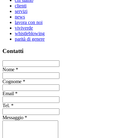
chi siamo
clienti
servizi
news
lavora con noi
viviverde
whistleblowing
parità di genere
Contatti
Nome
*
Cognome
*
Email
*
Tel.
*
Messaggio
*