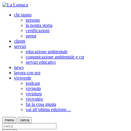
chi siamo
persone
la nostra storia
certificazioni
premi
clienti
servizi
educazione ambientale
comunicazione ambientale e csr
servizi educativi
news
lavora con noi
viviverde
podcast
vivigulp
vivislurp
vivivideo
fai la cosa giusta
vai all’ultima edizione…
menu
cerca