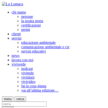
chi siamo
persone
la nostra storia
certificazioni
premi
clienti
servizi
educazione ambientale
comunicazione ambientale e csr
servizi educativi
news
lavora con noi
viviverde
podcast
vivigulp
vivislurp
vivivideo
fai la cosa giusta
vai all’ultima edizione…
menu
cerca