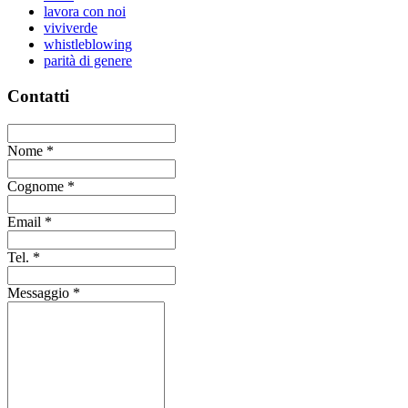
lavora con noi
viviverde
whistleblowing
parità di genere
Contatti
Nome
*
Cognome
*
Email
*
Tel.
*
Messaggio
*