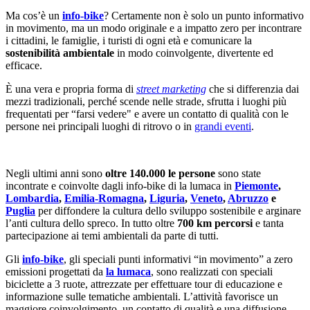
Ma cos’è un
info-bike
? Certamente non è solo un punto informativo
in movimento, ma un modo originale e a impatto zero per incontrare
i cittadini, le famiglie, i turisti di ogni età e comunicare la
sostenibilità ambientale
in modo coinvolgente, divertente ed
efficace.
È una vera e propria forma di
street marketing
che si differenzia dai
mezzi tradizionali, perché scende nelle strade, sfrutta i luoghi più
frequentati per “farsi vedere" e avere un contatto di qualità con le
persone nei principali luoghi di ritrovo o in
grandi eventi
.
Negli ultimi anni sono
oltre 140.000 le persone
sono state
incontrate e coinvolte dagli info-bike di la lumaca in
Piemonte
,
Lombardia
,
Emilia-Romagna
,
Liguria
,
Veneto
,
Abruzzo
e
Puglia
per diffondere la cultura dello sviluppo sostenibile e arginare
l’anti cultura dello spreco. In tutto oltre
700 km percorsi
e tanta
partecipazione ai temi ambientali da parte di tutti.
Gli
info-bike
, gli speciali punti informativi “in movimento” a zero
emissioni progettati da
la lumaca
, sono realizzati con speciali
biciclette a 3 ruote, attrezzate per effettuare tour di educazione e
informazione sulle tematiche ambientali. L’attività favorisce un
maggiore coinvolgimento, un contatto di qualità e una diffusione