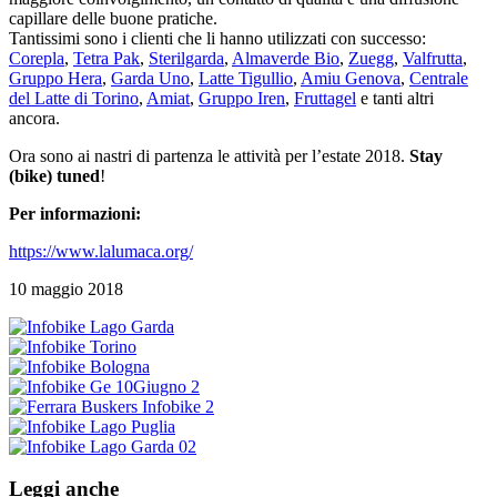
capillare delle buone pratiche.
Tantissimi sono i clienti che li hanno utilizzati con successo:
Corepla
,
Tetra Pak
,
Sterilgarda
,
Almaverde Bio
,
Zuegg
,
Valfrutta
,
Gruppo Hera
,
Garda Uno
,
Latte Tigullio
,
Amiu Genova
,
Centrale
del Latte di Torino
,
Amiat
,
Gruppo Iren
,
Fruttagel
e tanti altri
ancora.
Ora sono ai nastri di partenza le attività per l’estate 2018.
Stay
(bike) tuned
!
Per informazioni:
https://www.lalumaca.org/
10 maggio 2018
Leggi anche