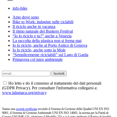
info-bike
Amo dove sono
Bike to Work: indagine sulle ciclabili
Il riciclo anche in vacanza
Il ritmo naturale del Buskers Festival
“Io lo riciclo e tu?” anche a Venezia
La raccolta della plastica non si ferma mai
Io lo riciclo, anche al Porto Antico di Genova
Io lo riciclo, anche sotto la Mole
“Semplicemente riciclabili” sul Lago di Garda
Primavera col tutor ambientale
Ho letto e do il consenso al trattamento dei dati personali
(GDPR Privacy). Per consultare l'informativa collegarsi a:
www.lalumaca.org/privacy
Siamo una
società certificata
secondo il Sistema di Gestione della Qualità UNI EN ISO
9001, il Sistema di Gestione Ambientale UNI EN ISO 14001, la norma per la Parità di
Genere UNI PdR 125, adottiamo il Modello 231 e ci è stato attribuito il Rating di legalità.