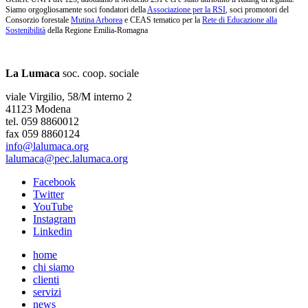
Siamo orgogliosamente soci fondatori della
Associazione per la RSI
, soci promotori del
Consorzio forestale
Mutina Arborea
e CEAS tematico per la
Rete di Educazione alla
Sostenibilità
della Regione Emilia-Romagna
La Lumaca
soc. coop. sociale
viale Virgilio, 58/M interno 2
41123 Modena
tel. 059 8860012
fax 059 8860124
info@lalumaca.org
lalumaca@pec.lalumaca.org
Facebook
Twitter
YouTube
Instagram
Linkedin
home
chi siamo
clienti
servizi
news