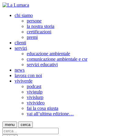
chi siamo
persone
la nostra storia
certificazioni
premi
clienti
servizi
educazione ambientale
comunicazione ambientale e csr
servizi educativi
news
lavora con noi
viviverde
podcast
vivigulp
vivislurp
vivivideo
fai la cosa giusta
vai all’ultima edizione…
menu
cerca