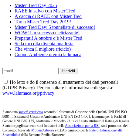
Mister Tred Day 2025
RAEE in salvo con Mister Tred
A caccia di RAEE con Mister Tred
Torna Mister Tred Day 2019!
Mister Tred Day: 5 tonnellate di successo!
WOW! Un successo elettrizzante!
Preparati! A ottobre c’è Mister Tred
Se la raccolta diventa una festa
Che vinca il migliore (riciclo)
CooperAmbiente premia la lumaca
Ho letto e do il consenso al trattamento dei dati personali
(GDPR Privacy). Per consultare l'informativa collegarsi a:
www.lalumaca.org/privacy
Siamo una
società certificata
secondo il Sistema di Gestione della Qualità UNI EN ISO
9001, il Sistema di Gestione Ambientale UNI EN ISO 14001, la norma per la Parità di
Genere UNI PdR 125, adottiamo il Modello 231 e ci è stato attribuito il Rating di legalità.
Siamo orgogliosamente soci fondatori della
Associazione per la RSI
, soci promotori del
Consorzio forestale
Mutina Arborea
e CEAS tematico per la
Rete di Educazione alla
Sostenibilità
della Regione Emilia-Romagna