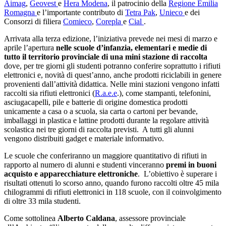
Aimag
,
Geovest
e
Hera Modena
, il patrocinio della
Regione Emilia
Romagna
e l’importante contributo di
Tetra Pak
,
Unieco
e dei
Consorzi di filiera
Comieco
,
Corepla
e
Cial
.
Arrivata alla terza edizione, l’iniziativa prevede nei mesi di marzo e
aprile l’apertura
nelle scuole d’infanzia, elementari e medie di
tutto il territorio provinciale di una mini stazione di raccolta
dove, per tre giorni gli studenti potranno conferire soprattutto i rifiuti
elettronici e, novità di quest’anno, anche prodotti riciclabili in genere
provenienti dall’attività didattica. Nelle mini stazioni vengono infatti
raccolti sia rifiuti elettronici (
R.a.e.e
.), come stampanti, telefonini,
asciugacapelli, pile e batterie di origine domestica prodotti
unicamente a casa o a scuola, sia carta o cartoni per bevande,
imballaggi in plastica e lattine prodotti durante la regolare attività
scolastica nei tre giorni di raccolta previsti. A tutti gli alunni
vengono distribuiti gadget e materiale informativo.
Le scuole che conferiranno un maggiore quantitativo di rifiuti in
rapporto al numero di alunni e studenti vinceranno
premi in buoni
acquisto e apparecchiature elettroniche
. L’obiettivo è superare i
risultati ottenuti lo scorso anno, quando furono raccolti oltre 45 mila
chilogrammi di rifiuti elettronici in 118 scuole, con il coinvolgimento
di oltre 33 mila studenti.
Come sottolinea
Alberto Caldana
, assessore provinciale