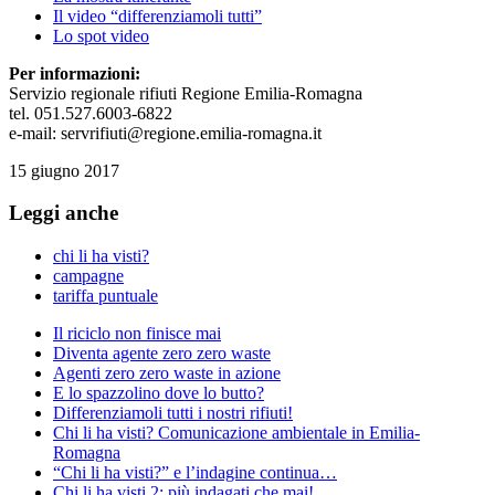
Il video “differenziamoli tutti”
Lo spot video
Per informazioni:
Servizio regionale rifiuti Regione Emilia-Romagna
tel. 051.527.6003-6822
e-mail: servrifiuti@regione.emilia-romagna.it
15 giugno 2017
Leggi anche
chi li ha visti?
campagne
tariffa puntuale
Il riciclo non finisce mai
Diventa agente zero zero waste
Agenti zero zero waste in azione
E lo spazzolino dove lo butto?
Differenziamoli tutti i nostri rifiuti!
Chi li ha visti? Comunicazione ambientale in Emilia-
Romagna
“Chi li ha visti?” e l’indagine continua…
Chi li ha visti 2: più indagati che mai!