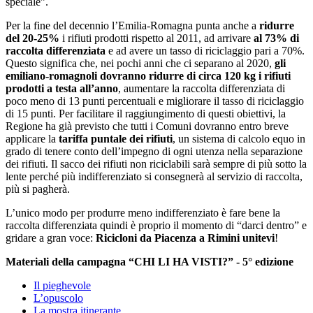
speciale”.
Per la fine del decennio l’Emilia-Romagna punta anche a
ridurre
del 20-25%
i rifiuti prodotti rispetto al 2011, ad arrivare
al 73% di
raccolta differenziata
e ad avere un tasso di riciclaggio pari a 70%.
Questo significa che, nei pochi anni che ci separano al 2020,
gli
emiliano-romagnoli dovranno ridurre di circa 120 kg i rifiuti
prodotti a testa all’anno
, aumentare la raccolta differenziata di
poco meno di 13 punti percentuali e migliorare il tasso di riciclaggio
di 15 punti. Per facilitare il raggiungimento di questi obiettivi, la
Regione ha già previsto che tutti i Comuni dovranno entro breve
applicare la
tariffa puntale dei rifiuti
, un sistema di calcolo equo in
grado di tenere conto dell’impegno di ogni utenza nella separazione
dei rifiuti. Il sacco dei rifiuti non riciclabili sarà sempre di più sotto la
lente perché più indifferenziato si consegnerà al servizio di raccolta,
più si pagherà.
L’unico modo per produrre meno indifferenziato è fare bene la
raccolta differenziata quindi è proprio il momento di “darci dentro” e
gridare a gran voce:
Ricicloni da Piacenza a Rimini unitevi
!
Materiali della campagna “CHI LI HA VISTI?” - 5° edizione
Il pieghevole
L’opuscolo
La mostra itinerante