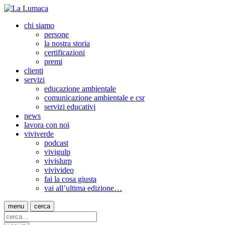
chi siamo
persone
la nostra storia
certificazioni
premi
clienti
servizi
educazione ambientale
comunicazione ambientale e csr
servizi educativi
news
lavora con noi
viviverde
podcast
vivigulp
vivislurp
vivivideo
fai la cosa giusta
vai all’ultima edizione…
menu
cerca