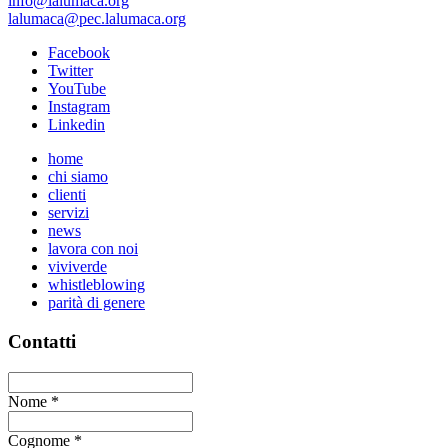
info@lalumaca.org
lalumaca@pec.lalumaca.org
Facebook
Twitter
YouTube
Instagram
Linkedin
home
chi siamo
clienti
servizi
news
lavora con noi
viviverde
whistleblowing
parità di genere
Contatti
Nome
*
Cognome
*