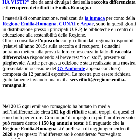
HA VISTI?”
che da anni divulga i dati sulla
raccolta differenziata
e il
recupero dei rifiuti
in
Emilia-Romagna
.
I materiali di comunicazione, realizzati da
la lumaca
per conto della
Regione Emilia-Romagna
,
CONAI
e
Arpae
, sono in questi giorni
in distribuzione presso i principali U.R.P, le biblioteche e i centri di
educazione alla sostenibilità della Regione.
Oltre a consultare
l’opuscolo
con gli ultimi dati regionali disponibili
(relativi all’anno 2015) sulla raccolta e il recupero, i cittadini
potranno mettere alla prova la loro conoscenza in fatto di
raccolta
differenziata
rispondendo al breve test “io ci sto!”, presente sul
pieghevole
. Anche per questa edizione è stata realizzata una
mostra
(presentata in occasione del
G7 Ambiente
appena concluso)
composta da 12 pannelli espositivi. La mostra può essere richiesta
gratuitamente inviando una mail a
servrifiuti@regione.emilia-
romagna.it
.
Nel 2015
ogni emiliano-romagnolo ha buttato in media
nell’indifferenziato circa
262 kg di rifiuti
e tanti, troppi, di questi ci
sono finiti per errore. Con un po’ di impegno in più l’indifferenziato
può restare dentro i
150 kg annui a testa
: è il traguardo che la
Regione Emilia-Romagna
si è prefissata di raggiungere
entro il
2020
e per questo l’indifferenziato è considerato “sorvegliato