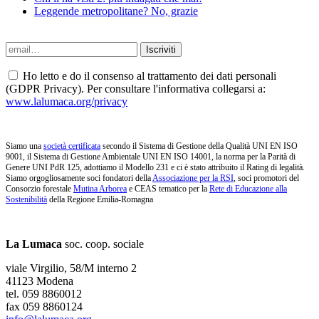
Leggende metropolitane? No, grazie
Ho letto e do il consenso al trattamento dei dati personali
(GDPR Privacy). Per consultare l'informativa collegarsi a:
www.lalumaca.org/privacy
Siamo una
società certificata
secondo il Sistema di Gestione della Qualità UNI EN ISO
9001, il Sistema di Gestione Ambientale UNI EN ISO 14001, la norma per la Parità di
Genere UNI PdR 125, adottiamo il Modello 231 e ci è stato attribuito il Rating di legalità.
Siamo orgogliosamente soci fondatori della
Associazione per la RSI
, soci promotori del
Consorzio forestale
Mutina Arborea
e CEAS tematico per la
Rete di Educazione alla
Sostenibilità
della Regione Emilia-Romagna
La Lumaca
soc. coop. sociale
viale Virgilio, 58/M interno 2
41123 Modena
tel. 059 8860012
fax 059 8860124