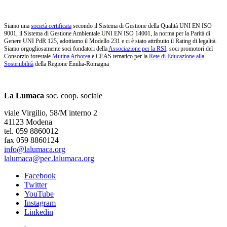
Siamo una
società certificata
secondo il Sistema di Gestione della Qualità UNI EN ISO
9001, il Sistema di Gestione Ambientale UNI EN ISO 14001, la norma per la Parità di
Genere UNI PdR 125, adottiamo il Modello 231 e ci è stato attribuito il Rating di legalità.
Siamo orgogliosamente soci fondatori della
Associazione per la RSI
, soci promotori del
Consorzio forestale
Mutina Arborea
e CEAS tematico per la
Rete di Educazione alla
Sostenibilità
della Regione Emilia-Romagna
La Lumaca
soc. coop. sociale
viale Virgilio, 58/M interno 2
41123 Modena
tel. 059 8860012
fax 059 8860124
info@lalumaca.org
lalumaca@pec.lalumaca.org
Facebook
Twitter
YouTube
Instagram
Linkedin