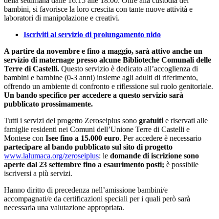
della settimana dalle 16.15 alle 18.00. Oltre alla custodia dei
bambini, si favorisce la loro crescita con tante nuove attività e
laboratori di manipolazione e creativi.
Iscriviti al servizio di prolungamento nido
A partire da novembre e fino a maggio, sarà attivo anche un
servizio di maternage presso alcune Biblioteche Comunali delle
Terre di Castelli.
Questo servizio è dedicato all’accoglienza di
bambini e bambine (0-3 anni) insieme agli adulti di riferimento,
offrendo un ambiente di confronto e riflessione sul ruolo genitoriale.
Un bando specifico per accedere a questo servizio sarà
pubblicato prossimamente.
Tutti i servizi del progetto Zeroseiplus sono
gratuiti
e riservati alle
famiglie residenti nei Comuni dell’Unione Terre di Castelli e
Montese con
Isee fino a 15.000 euro
. Per accedere è necessario
partecipare al bando pubblicato sul sito di progetto
www.lalumaca.org/zeroseiplus
: le
domande di iscrizione sono
aperte
dal 23 settembre fino a esaurimento posti;
è possibile
iscriversi a più servizi.
Hanno diritto di precedenza nell’amissione bambini/e
accompagnati/e da certificazioni speciali per i quali però sarà
necessaria una valutazione appropriata.