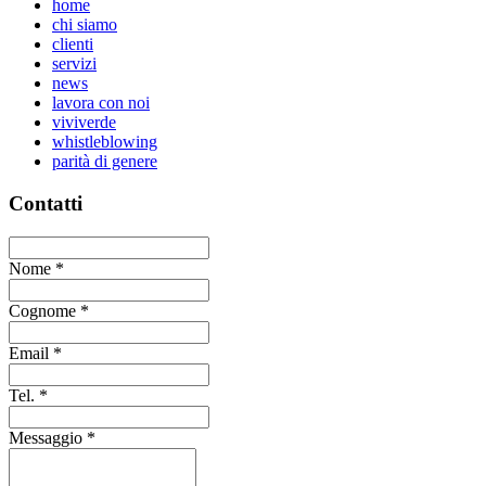
home
chi siamo
clienti
servizi
news
lavora con noi
viviverde
whistleblowing
parità di genere
Contatti
Nome
*
Cognome
*
Email
*
Tel.
*
Messaggio
*