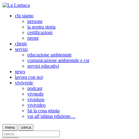
chi siamo
persone
la nostra storia
certificazioni
premi
clienti
servizi
educazione ambientale
comunicazione ambientale e csr
servizi educativi
news
lavora con noi
viviverde
podcast
vivigulp
vivislurp
vivivideo
fai la cosa giusta
vai all’ultima edizione…
menu
cerca