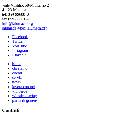
viale Virgilio, 58/M interno 2
41123 Modena
tel. 059 8860012
fax 059 8860124
info@lalumaca.org
lalumaca@pec.lalumaca.org
Facebook
Twitter
YouTube
Instagram
Linkedin
home
chi siamo
clienti
servizi
news
lavora con noi
viviverde
whistleblowing
parità di genere
Contatti