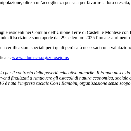
ipolazione, oltre a un’accoglienza pensata per favorire la loro crescita,
 famiglie residenti nei Comuni dell’Unione Terre di Castelli e Montese con
nde di iscrizione sono aperte dal 29 settembre 2025 fino a esaurimento pos
 certificazioni speciali per i quali però sarà necessaria una valutazion
dicata:
www.lalumaca.org/zeroseiplus
o per il contrasto della povertà educativa minorile. Il Fondo nasce da
venti finalizzati a rimuovere gli ostacoli di natura economica, sociale 
6 è nata l’impresa sociale Con i Bambini, organizzazione senza scop