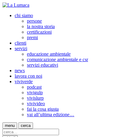
chi siamo
persone
la nostra storia
certificazioni
premi
clienti
servizi
educazione ambientale
comunicazione ambientale e csr
servizi educativi
news
lavora con noi
viviverde
podcast
vivigulp
vivislurp
vivivideo
fai la cosa giusta
vai all’ultima edizione…
menu
cerca