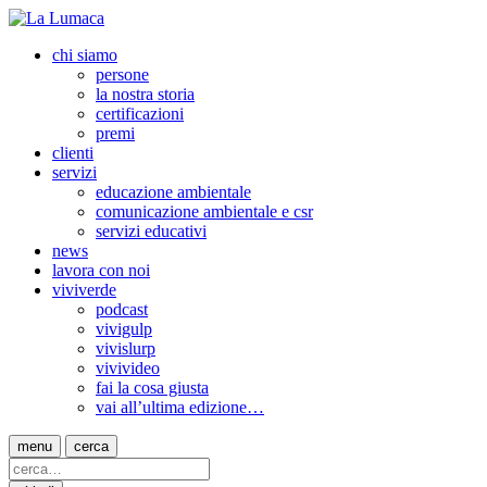
chi siamo
persone
la nostra storia
certificazioni
premi
clienti
servizi
educazione ambientale
comunicazione ambientale e csr
servizi educativi
news
lavora con noi
viviverde
podcast
vivigulp
vivislurp
vivivideo
fai la cosa giusta
vai all’ultima edizione…
menu
cerca