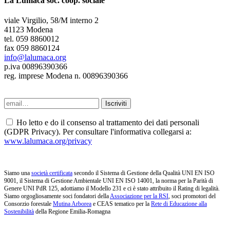
La Lumaca soc. coop. sociale
viale Virgilio, 58/M interno 2
41123 Modena
tel. 059 8860012
fax 059 8860124
info@lalumaca.org
p.iva 00896390366
reg. imprese Modena n. 00896390366
Ho letto e do il consenso al trattamento dei dati personali
(GDPR Privacy). Per consultare l'informativa collegarsi a:
www.lalumaca.org/privacy
Siamo una
società certificata
secondo il Sistema di Gestione della Qualità UNI EN ISO
9001, il Sistema di Gestione Ambientale UNI EN ISO 14001, la norma per la Parità di
Genere UNI PdR 125, adottiamo il Modello 231 e ci è stato attribuito il Rating di legalità.
Siamo orgogliosamente soci fondatori della
Associazione per la RSI
, soci promotori del
Consorzio forestale
Mutina Arborea
e CEAS tematico per la
Rete di Educazione alla
Sostenibilità
della Regione Emilia-Romagna