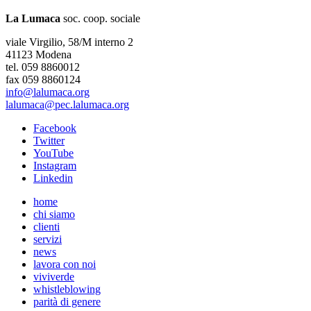
La Lumaca
soc. coop. sociale
viale Virgilio, 58/M interno 2
41123 Modena
tel. 059 8860012
fax 059 8860124
info@lalumaca.org
lalumaca@pec.lalumaca.org
Facebook
Twitter
YouTube
Instagram
Linkedin
home
chi siamo
clienti
servizi
news
lavora con noi
viviverde
whistleblowing
parità di genere