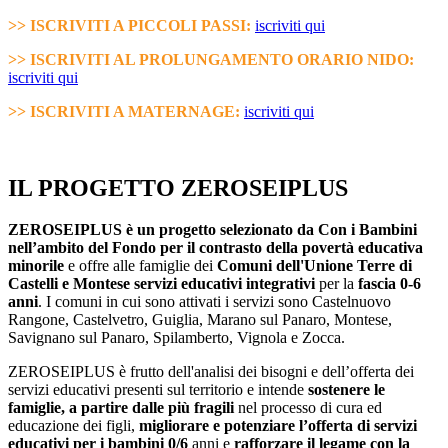
>> ISCRIVITI A PICCOLI PASSI:
iscriviti qui
>> ISCRIVITI AL PROLUNGAMENTO ORARIO NIDO:
iscriviti qui
>> ISCRIVITI A MATERNAGE:
iscriviti qui
IL PROGETTO ZEROSEIPLUS
ZEROSEIPLUS
è un progetto selezionato da Con i Bambini
nell’ambito del Fondo per il contrasto della povertà educativa
minorile
e offre alle famiglie dei
Comuni dell'Unione Terre di
Castelli e Montese
servizi educativi integrativi
per la
fascia 0-6
anni
. I comuni in cui sono attivati i servizi sono Castelnuovo
Rangone, Castelvetro, Guiglia, Marano sul Panaro, Montese,
Savignano sul Panaro, Spilamberto, Vignola e Zocca.
ZEROSEIPLUS è frutto dell'analisi dei bisogni e dell’offerta dei
servizi educativi presenti sul territorio e intende
sostenere le
famiglie, a partire dalle più fragili
nel processo di cura ed
educazione dei figli,
migliorare e potenziare l’offerta di servizi
educativi per i bambini 0/6
anni e
rafforzare il legame con la