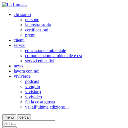
chi siamo
persone
la nostra storia
certificazioni
premi
clienti
servizi
educazione ambientale
comunicazione ambientale e csr
servizi educativi
news
lavora con noi
viviverde
podcast
vivigulp
vivislurp
vivivideo
fai la cosa giusta
vai all’ultima edizione…
menu
cerca