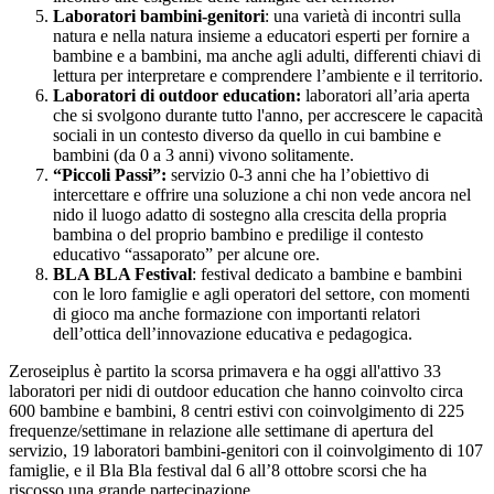
Laboratori bambini-genitori
: una varietà di incontri sulla
natura e nella natura insieme a educatori esperti per fornire a
bambine e a bambini, ma anche agli adulti, differenti chiavi di
lettura per interpretare e comprendere l’ambiente e il territorio.
Laboratori di outdoor education:
laboratori all’aria aperta
che si svolgono durante tutto l'anno, per accrescere le capacità
sociali in un contesto diverso da quello in cui bambine e
bambini (da 0 a 3 anni) vivono solitamente.
“Piccoli Passi”:
servizio 0-3 anni che ha l’obiettivo di
intercettare e offrire una soluzione a chi non vede ancora nel
nido il luogo adatto di sostegno alla crescita della propria
bambina o del proprio bambino e predilige il contesto
educativo “assaporato” per alcune ore.
BLA BLA Festival
: festival dedicato a bambine e bambini
con le loro famiglie e agli operatori del settore, con momenti
di gioco ma anche formazione con importanti relatori
dell’ottica dell’innovazione educativa e pedagogica.
Zeroseiplus è partito la scorsa primavera e ha oggi all'attivo 33
laboratori per nidi di outdoor education che hanno coinvolto circa
600 bambine e bambini, 8 centri estivi con coinvolgimento di 225
frequenze/settimane in relazione alle settimane di apertura del
servizio, 19 laboratori bambini-genitori con il coinvolgimento di 107
famiglie, e il Bla Bla festival dal 6 all’8 ottobre scorsi che ha
riscosso una grande partecipazione.