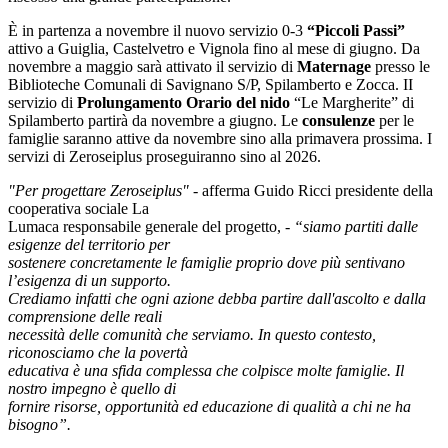
È in partenza a novembre il nuovo servizio 0-3
“Piccoli Passi”
attivo a Guiglia, Castelvetro e Vignola fino al mese di giugno. Da
novembre a maggio sarà attivato il servizio di
Maternage
presso le
Biblioteche Comunali di Savignano S/P, Spilamberto e Zocca. II
servizio di
Prolungamento Orario del nido
“Le Margherite” di
Spilamberto partirà da novembre a giugno. Le
consulenze
per le
famiglie saranno attive da novembre sino alla primavera prossima. I
servizi di Zeroseiplus proseguiranno sino al 2026.
"Per progettare Zeros
eiplus"
-
afferma Guido Ricci presidente della
cooperativa sociale La
Lumaca responsabile generale del progetto, -
“siamo partiti dalle
esigenze del territorio per
sostenere concretamente le famiglie proprio dove più sentivano
l’esigenza di un supporto.
Crediamo infatti che ogni azione debba partire dall'ascolto e dalla
comprensione delle reali
necessità delle comunità che serviamo. In questo contesto,
riconosciamo che la povertà
educativa è una sfida complessa che colpisce molte famiglie. Il
nostro impegno è quello di
fornire risorse, opportunità ed educazione di qualità a chi ne ha
bisogno”.