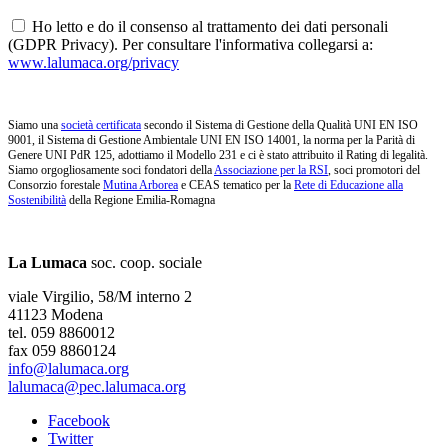
Ho letto e do il consenso al trattamento dei dati personali
(GDPR Privacy). Per consultare l'informativa collegarsi a:
www.lalumaca.org/privacy
Siamo una
società certificata
secondo il Sistema di Gestione della Qualità UNI EN ISO
9001, il Sistema di Gestione Ambientale UNI EN ISO 14001, la norma per la Parità di
Genere UNI PdR 125, adottiamo il Modello 231 e ci è stato attribuito il Rating di legalità.
Siamo orgogliosamente soci fondatori della
Associazione per la RSI
, soci promotori del
Consorzio forestale
Mutina Arborea
e CEAS tematico per la
Rete di Educazione alla
Sostenibilità
della Regione Emilia-Romagna
La Lumaca
soc. coop. sociale
viale Virgilio, 58/M interno 2
41123 Modena
tel. 059 8860012
fax 059 8860124
info@lalumaca.org
lalumaca@pec.lalumaca.org
Facebook
Twitter