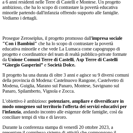
a 6 anni residenti nelle Terre di Castelli e Montese. Un progetto
ambizioso, che ha lo scopo di contrastare la povertà educativa
minorile partendo dall'infanzia offrendo supporto alle famiglie.
Vediamo i dettagli.
Prosegue Zeroseiplus, il progetto promosso dall'
impresa sociale
"Con i Bambini"
che ha lo scopo di contrastare la povertà
educativa minorile e che vede La Lumaca come capogruppo di
progetto e coordinatrice del team di realtà pubblico-private formate
da
Unione Comuni Terre di Castelli
,
Asp Terre di Castelli
“Giorgio Gasperini”
e
Società Dolce.
Il progetto ha una durata di oltre 3 anni e agisce su 9 diversi comuni
della provincia di Modena: Castelnuovo Rangone, Castelvetro di
Modena, Guiglia, Marano sul Panaro, Montese, Savignano sul
Panaro, Spilamberto, Vignola e Zocca.
L'obiettivo è ambizioso:
potenziare, ampliare e diversificare in
modo omogeneo sul territorio l'offerta dei servizi educativi per
l'infanzia
, andando incontro alle esigenze delle famiglie, così da
conciliare tempi di vita e di lavoro.
Durante la conferenza stampa di venerdì 20 ottobre 2023, a
presentare il complesso sistema di attività che compongono il