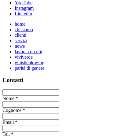
YouTube
Instagram
Linkedin
home
chi siamo
clienti
servizi
news
lavora con noi
viviverde
whistleblowing
parità di genere
Contatti
Nome
*
Cognome
*
Email
*
Tel.
*