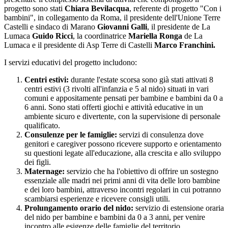
progetto sono stati
Chiara Bevilacqua
, referente di progetto "Con i
bambini", in collegamento da Roma, il presidente dell'Unione Terre
Castelli e sindaco di Marano
Giovanni Galli
, il presidente de La
Lumaca
Guido Ricci
, la coordinatrice
Mariella Ronga
de La
Lumaca e il presidente di Asp Terre di Castelli
Marco Franchini.
I servizi educativi del progetto includono:
Centri estivi:
durante l'estate scorsa sono già stati attivati 8
centri estivi (3 rivolti all'infanzia e 5 al nido) situati in vari
comuni e appositamente pensati per bambine e bambini da 0 a
6 anni. Sono stati offerti giochi e attività educative in un
ambiente sicuro e divertente, con la supervisione di personale
qualificato.
Consulenze per le famiglie:
servizi di consulenza dove
genitori e caregiver possono ricevere supporto e orientamento
su questioni legate all'educazione, alla crescita e allo sviluppo
dei figli.
Maternage:
servizio che ha l'obiettivo di offrire un sostegno
essenziale alle madri nei primi anni di vita delle loro bambine
e dei loro bambini, attraverso incontri regolari in cui potranno
scambiarsi esperienze e ricevere consigli utili.
Prolungamento orario del nido:
servizio di estensione oraria
del nido per bambine e bambini da 0 a 3 anni, per venire
incontro alle esigenze delle famiglie del territorio.