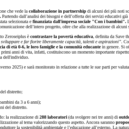
ione che vede la
collaborazione in partnership
di alcuni dei più noti so
a.
Partendo dall’analisi dei bisogni e dell’offerta dei servizi educativi già 
stata selezionata e
finanziata dall'impresa sociale "Con i bambini".
municazione dell’intero progetto, oltre che alla realizzazione di alcuni s
tto Zeroseiplus è
contrastare
la povertà educativa
, definita da Save t
 sviluppare e far fiorire liberamente capacità, talenti e aspirazioni”.
Co
cia di età 0-6, le loro famiglie e la comunità educante
in genere. Si o
 primi anni di vita, infatti, costituiscono un momento importante rispetto
ra dell'individuo.
erno 2025) e sarà monitorato in relazione a tutte le sue parti per valutar
el distretto;
 bambini da 3 a 6 anni);
i del distretto.
do: la realizzazione di
288 laboratori
(da svolgere nei tre anni) di
outd
bilizzazione al tema valorizzando questo aspetto. Ancora saranno
propos
duttore la sostenibilità ambientale e l’educazione all’esterno. La natura s