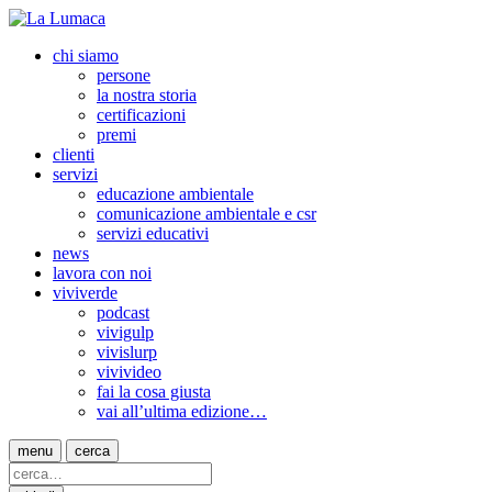
chi siamo
persone
la nostra storia
certificazioni
premi
clienti
servizi
educazione ambientale
comunicazione ambientale e csr
servizi educativi
news
lavora con noi
viviverde
podcast
vivigulp
vivislurp
vivivideo
fai la cosa giusta
vai all’ultima edizione…
menu
cerca