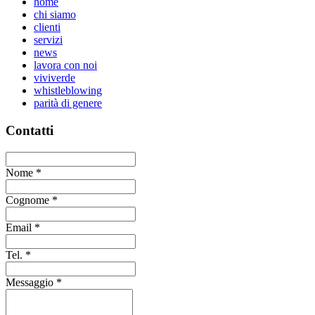
home
chi siamo
clienti
servizi
news
lavora con noi
viviverde
whistleblowing
parità di genere
Contatti
Nome
*
Cognome
*
Email
*
Tel.
*
Messaggio
*