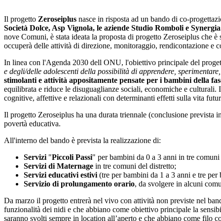
Il progetto
Zeroseiplus
nasce in risposta ad un bando di co-progettaz
Società Dolce, Asp Vignola, le aziende Studio Romboli e Synergi
nove Comuni, è stata ideata la proposta di progetto Zeroseiplus che è 
occuperà delle attività di direzione, monitoraggio, rendicontazione e co
In linea con l'Agenda 2030 dell ONU, l'obiettivo principale del proge
e degli/delle adolescenti della possibilità di apprendere, sperimentare,
stimolanti e attività appositamente pensate per i bambini della fas
equilibrata e riduce le disuguaglianze sociali, economiche e culturali. I
cognitive, affettive e relazionali con determinanti effetti sulla vita futu
Il progetto Zeroseiplus ha una durata triennale (conclusione prevista inv
povertà educativa.
All'interno del bando è prevista la realizzazione di:
Servizi
"
Piccoli Passi
" per bambini da 0 a 3 anni in tre comuni d
Servizi di Maternage
in tre comuni del distretto;
Servizi educativi estivi
(tre per bambini da 1 a 3 anni e tre per
Servizio di
prolungamento orario
, da svolgere in alcuni comun
Da marzo il progetto entrerà nel vivo con attività non previste nel ban
funzionalità dei nidi e che abbiano come obiettivo principale la sensi
saranno svolti sempre in location all’aperto e che abbiano come filo con