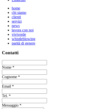
home
chi siamo
clienti
servizi
news
lavora con noi
viviverde
whistleblowing
parità di genere
Contatti
Nome
*
Cognome
*
Email
*
Tel.
*
Messaggio
*