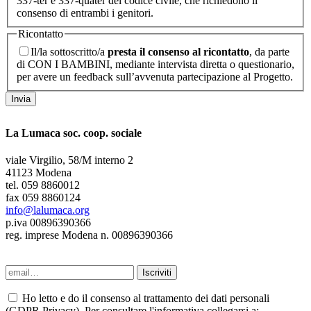
337-ter e 337-quater del codice civile, che richiedono il
consenso di entrambi i genitori.
Ricontatto
Il/la sottoscritto/a
presta il consenso al ricontatto
, da parte
di CON I BAMBINI, mediante intervista diretta o questionario,
per avere un feedback sull’avvenuta partecipazione al Progetto.
Invia
La Lumaca soc. coop. sociale
viale Virgilio, 58/M interno 2
41123 Modena
tel. 059 8860012
fax 059 8860124
info@lalumaca.org
p.iva 00896390366
reg. imprese Modena n. 00896390366
Ho letto e do il consenso al trattamento dei dati personali
(GDPR Privacy). Per consultare l'informativa collegarsi a: