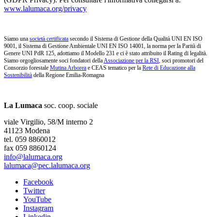
www.lalumaca.org/privacy
Siamo una
società certificata
secondo il Sistema di Gestione della Qualità UNI EN ISO
9001, il Sistema di Gestione Ambientale UNI EN ISO 14001, la norma per la Parità di
Genere UNI PdR 125, adottiamo il Modello 231 e ci è stato attribuito il Rating di legalità.
Siamo orgogliosamente soci fondatori della
Associazione per la RSI
, soci promotori del
Consorzio forestale
Mutina Arborea
e CEAS tematico per la
Rete di Educazione alla
Sostenibilità
della Regione Emilia-Romagna
La Lumaca
soc. coop. sociale
viale Virgilio, 58/M interno 2
41123 Modena
tel. 059 8860012
fax 059 8860124
info@lalumaca.org
lalumaca@pec.lalumaca.org
Facebook
Twitter
YouTube
Instagram
Linkedin