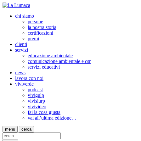
chi siamo
persone
la nostra storia
certificazioni
premi
clienti
servizi
educazione ambientale
comunicazione ambientale e csr
servizi educativi
news
lavora con noi
viviverde
podcast
vivigulp
vivislurp
vivivideo
fai la cosa giusta
vai all’ultima edizione…
menu
cerca