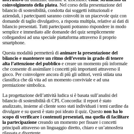
coinvolgimento della platea
. Nel corso della presentazione del
bilancio di sostenibilità, condotta dai soggetti istituzionali e
aziendali, i partecipanti saranno coinvolti in un piacevole quiz con
domande di taglio divulgativo, a risposta multipla, relative ai dati di
bilancio presentati. Tutti partecipanti potranno rispondere in modo
semplice e immediato alle domande del quiz semplicemente
collegandosi ad una speciale piattaforma attraverso il proprio
smartphone.
Questa modalità permetterà di
animare la presentazione del
bilancio e mantenere un ritmo dell’evento in grado di tenere
alta l’attenzione del pubblico
e creare un momento più informale
che consente di assimilare i concetti più importanti attraverso il
gioco. Per coinvolgere ancora di più gli uditori, verrà stilata una
classifica che dà vita ad un momento conviviale e ad una
premiazione simbolica.
La progettazione dell’attività ludica si è basata sull’analisi del
bilancio di sostenibilità di CPL Concordia: il report è stato
analizzato, insieme al cliente sono stati individuati i temi cardine da
divulgare e su questi è stato poi ideato il quiz. Questo
non ha lo
scopo di verificare i contenuti presentati, ma quella di facilitare
la partecipazione
creando un momento per fissare i concetti
principali attraverso un linguaggio diretto, chiaro e un’atmosfera
rilassata e divertente.