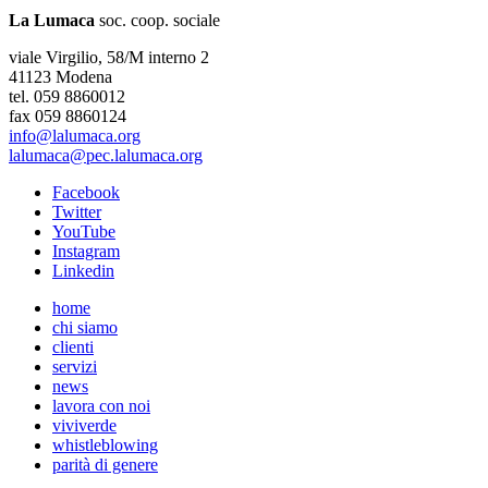
La Lumaca
soc. coop. sociale
viale Virgilio, 58/M interno 2
41123 Modena
tel. 059 8860012
fax 059 8860124
info@lalumaca.org
lalumaca@pec.lalumaca.org
Facebook
Twitter
YouTube
Instagram
Linkedin
home
chi siamo
clienti
servizi
news
lavora con noi
viviverde
whistleblowing
parità di genere