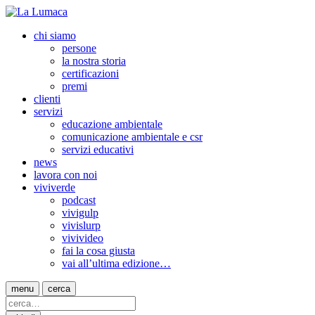
chi siamo
persone
la nostra storia
certificazioni
premi
clienti
servizi
educazione ambientale
comunicazione ambientale e csr
servizi educativi
news
lavora con noi
viviverde
podcast
vivigulp
vivislurp
vivivideo
fai la cosa giusta
vai all’ultima edizione…
menu
cerca