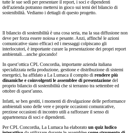
tutte le sue sedi per presentare il report, i soci e dipendenti
dell'azienda potranno mettersi in gioco sui temi del bilancio di
sostenibilità. Vediamo i dettagli di questo progetto.
Il bilancio di sostenibilità è una cosa seria, ma la sua diffusione non
deve per forza essere noiosa e pesante. Anzi, affinché le azioni
comunicative siano efficaci ed i messaggi colpiscano gli
interlocutori, è importante curare la presentazione dei propri report
ambientali…anche giocando!
In quest’ottica CPL Concordia, importante azienda italiana
specializzata nella produzione, gestione e distribuzione di sistemi
energetici, ha affidato a La Lumaca il compito di
rendere più
dinamiche e coinvolgenti le assemblee di presentazione
del
proprio bilancio di sostenibilità che si terranno tra settembre ed
ottobre di quest’anno.
Infatti, se ben gestiti, i momenti di divulgazione delle performance
ambientali sono delle vere e proprie occasioni comunicative,
preziose occasioni di incontro utili a rafforzare il senso di
appartenenza di soci e dipendenti.
Per CPL Concordia, La Lumaca ha elaborato
un quiz ludico
interattivo
da utilizzare durante le assemblee
come strumento di