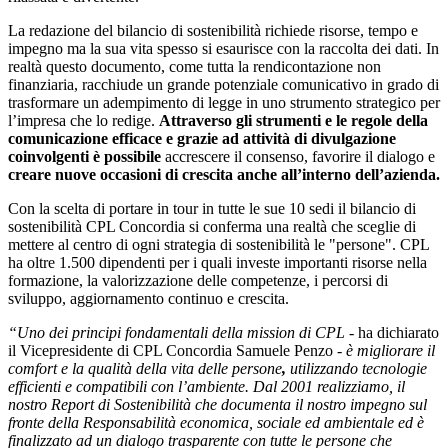
La redazione del bilancio di sostenibilità richiede risorse, tempo e
impegno ma la sua vita spesso si esaurisce con la raccolta dei dati. In
realtà questo documento, come tutta la rendicontazione non
finanziaria, racchiude un grande potenziale comunicativo in grado di
trasformare un adempimento di legge in uno strumento strategico per
l’impresa che lo redige.
Attraverso gli strumenti e le regole della
comunicazione efficace e grazie ad attività di divulgazione
coinvolgenti è possibile
accrescere il consenso, favorire il dialogo e
creare nuove occasioni di crescita anche all’interno dell’azienda.
Con la scelta di portare in tour in tutte le sue 10 sedi il bilancio di
sostenibilità CPL Concordia si conferma una realtà che sceglie di
mettere al centro di ogni strategia di sostenibilità le "persone". CPL
ha oltre 1.500 dipendenti per i quali investe importanti risorse nella
formazione, la valorizzazione delle competenze, i percorsi di
sviluppo, aggiornamento continuo e crescita.
“Uno dei principi fondamentali della mission di CPL
- ha dichiarato
il Vicepresidente di CPL Concordia Samuele Penzo
-
è migliorare il
comfort e la qualità della vita delle persone
,
utilizzando tecnologie
efficienti e compatibili con l’ambiente. Dal 2001 realizziamo, il
nost
ro Report di Sostenibilità che
documenta il nostro impegno sul
fronte della Responsabilità economica, sociale ed ambientale ed è
finalizzato ad un dialogo trasparente con tutte le persone che