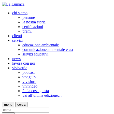
chi siamo
persone
la nostra storia
certificazioni
premi
clienti
servizi
educazione ambientale
comunicazione ambientale e csr
servizi educativi
news
lavora con noi
viviverde
podcast
vivigulp
vivislurp
vivivideo
fai la cosa giusta
vai all’ultima edizione…
menu
cerca