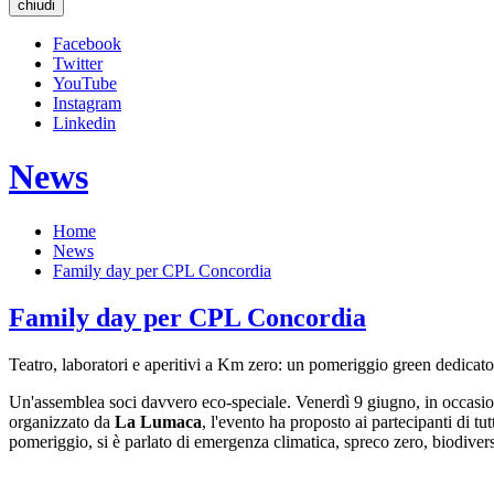
chiudi
Facebook
Twitter
YouTube
Instagram
Linkedin
News
Home
News
Family day per CPL Concordia
Family day per CPL Concordia
Teatro, laboratori e aperitivi a Km zero: un pomeriggio green dedicat
Un'assemblea soci davvero eco-speciale. Venerdì 9 giugno, in occasio
organizzato da
La Lumaca
, l'evento ha proposto ai partecipanti di tutt
pomeriggio, si è parlato di emergenza climatica, spreco zero, biodiversi