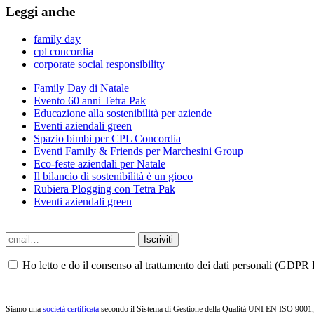
Leggi anche
family day
cpl concordia
corporate social responsibility
Family Day di Natale
Evento 60 anni Tetra Pak
Educazione alla sostenibilità per aziende
Eventi aziendali green
Spazio bimbi per CPL Concordia
Eventi Family & Friends per Marchesini Group
Eco-feste aziendali per Natale
Il bilancio di sostenibilità è un gioco
Rubiera Plogging con Tetra Pak
Eventi aziendali green
Ho letto e do il consenso al trattamento dei dati personali (GDPR P
Siamo una
società certificata
secondo il Sistema di Gestione della Qualità UNI EN ISO 9001, i