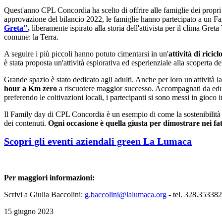
Quest'anno CPL Concordia ha scelto di offrire alle famiglie dei propri
approvazione del bilancio 2022, le famiglie hanno partecipato a un Fam
Greta"
,
liberamente ispirato alla storia dell'attivista per il clima Gret
comune: la Terra.
A seguire i più piccoli hanno potuto cimentarsi in un'
attività di rici
è stata proposta un'attività esplorativa ed esperienziale alla scoperta d
Grande spazio è stato dedicato agli adulti. Anche per loro un'attività la
hour a Km zero
a riscuotere maggior successo. Accompagnati da educa
preferendo le coltivazioni locali, i partecipanti si sono messi in gioc
Il Family day di CPL Concordia è un esempio di come la sostenibilità am
dei contenuti.
Ogni occasione è quella giusta per dimostrare nei fa
Scopri gli eventi aziendali green La Lumaca
Per maggiori informazioni:
Scrivi a Giulia Baccolini:
g.baccolini@lalumaca.org
- tel. 328.35338
15 giugno 2023