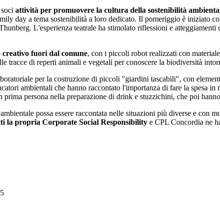
 soci
attività per promuovere la cultura della sostenibilità ambienta
ily day a tema sostenibilità a loro dedicato. Il pomeriggio è iniziato c
a Thunberg. L'esperienza teatrale ha stimolato riflessioni e atteggiamenti 
clo creativo fuori dal comune
, con i piccoli robot realizzati con materia
elle tracce di reperti animali e vegetali per conoscere la biodiversità into
boratoriale per la costruzione di piccoli "giardini tascabili", con elementi
tori ambientali che hanno raccontato l'importanza di fare la spesa in m
o in prima persona nella preparazione di drink e stuzzichini, che poi han
bientale possa essere raccontata nelle situazioni più diverse e con moda
tti la propria Corporate Social Responsibility
e CPL Concordia ne ha
25