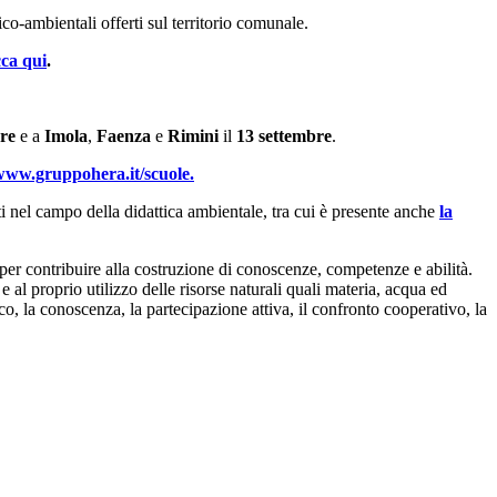
o-ambientali offerti sul territorio comunale.
cca qui
.
re
e a
Imola
,
Faenza
e
Rimini
il
13 settembre
.
www.gruppohera.it/scuole.
i nel campo della didattica ambientale, tra cui è presente anche
la
i per contribuire alla costruzione di conoscenze, competenze e abilità.
 al proprio utilizzo delle risorse naturali quali materia, acqua ed
co, la conoscenza, la partecipazione attiva, il confronto cooperativo, la