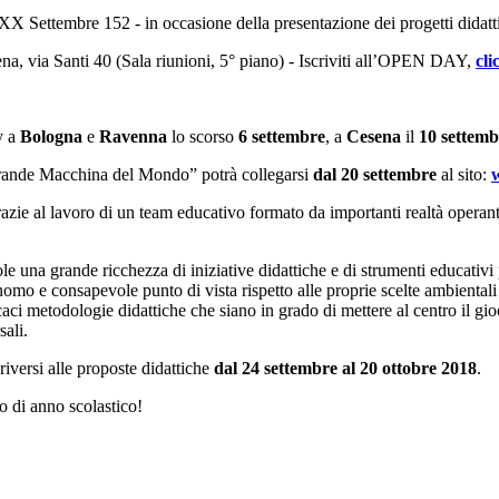
X Settembre 152 - in occasione della presentazione dei progetti didattic
, via Santi 40 (Sala riunioni, 5° piano) - Iscriviti all’OPEN DAY,
cli
y a
Bologna
e
Ravenna
lo scorso
6 settembre
, a
Cesena
il
10 settemb
Grande Macchina del Mondo” potrà collegarsi
dal 20 settembre
al sito:
azie al lavoro di un team educativo formato da importanti realtà operant
uole una grande ricchezza di iniziative didattiche e di strumenti educativ
nomo e consapevole punto di vista rispetto alle proprie scelte ambientali e
aci metodologie didattiche che siano in grado di mettere al centro il gio
sali.
riversi alle proposte didattiche
d
al 24 settembre al 20 ottobre 2018
.
io di anno scolastico!