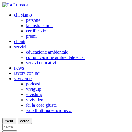
chi siamo
persone
la nostra storia
certificazioni
premi
clienti
servizi
educazione ambientale
comunicazione ambientale e csr
servizi educativi
news
lavora con noi
viviverde
podcast
vivigulp
vivislurp
vivivideo
fai la cosa giusta
vai all’ultima edizione…
menu
cerca