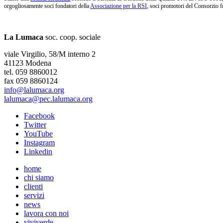
orgogliosamente soci fondatori della
Associazione per la RSI
, soci promotori del Consorzio f
La Lumaca
soc. coop. sociale
viale Virgilio, 58/M interno 2
41123 Modena
tel. 059 8860012
fax 059 8860124
info@lalumaca.org
lalumaca@pec.lalumaca.org
Facebook
Twitter
YouTube
Instagram
Linkedin
home
chi siamo
clienti
servizi
news
lavora con noi
viviverde