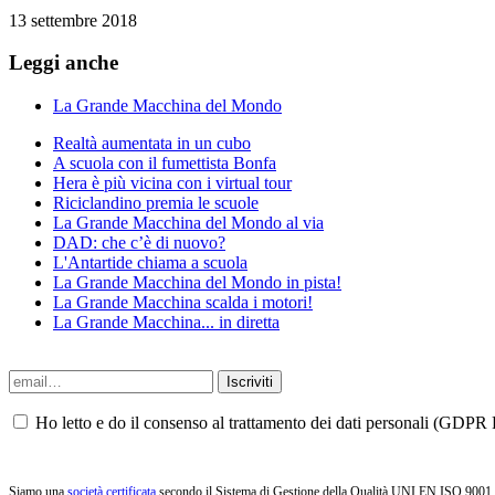
13 settembre 2018
Leggi anche
La Grande Macchina del Mondo
Realtà aumentata in un cubo
A scuola con il fumettista Bonfa
Hera è più vicina con i virtual tour
Riciclandino premia le scuole
La Grande Macchina del Mondo al via
DAD: che c’è di nuovo?
L'Antartide chiama a scuola
La Grande Macchina del Mondo in pista!
La Grande Macchina scalda i motori!
La Grande Macchina... in diretta
Ho letto e do il consenso al trattamento dei dati personali (GDPR P
Siamo una
società certificata
secondo il Sistema di Gestione della Qualità UNI EN ISO 9001, i