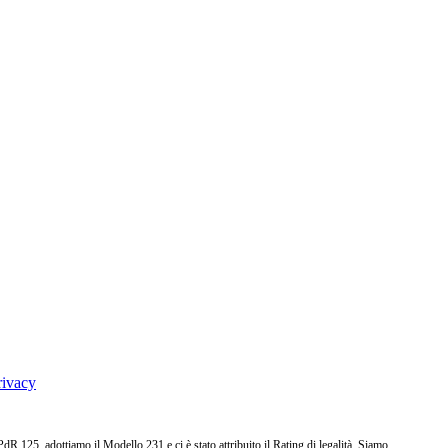
rivacy
25, adottiamo il Modello 231 e ci è stato attribuito il Rating di legalità. Siamo