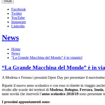
chiudi
Facebook
Twitter
YouTube
Instagram
Linkedin
News
Home
News
“La Grande Macchina del Mondo” è in viaggio!
“La Grande Macchina del Mondo” è in via
A Modena e Ferrara i prossimi Open Day per presentare il nuovissim
Riparte il nuovo anno scolastico e con esso si rimette in viaggio anche
rivolto alle scuole dei territori di
Modena
,
Bologna
,
Ferrara
,
Imola
tante novità che riserverà l’
anno scolastico 2018/19
sono presentate i
I prossimi appuntamenti sono: