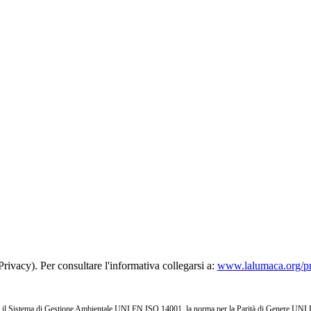
rivacy). Per consultare l'informativa collegarsi a:
www.lalumaca.org/p
l Sistema di Gestione Ambientale UNI EN ISO 14001, la norma per la Parità di Genere UNI PdR 1