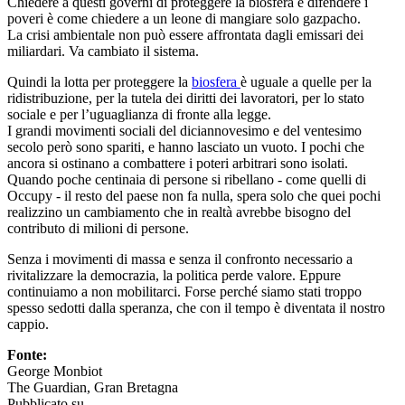
Chiedere a questi governi di proteggere la biosfera e difendere i
poveri è come chiedere a un leone di mangiare solo gazpacho.
La crisi ambientale non può essere affrontata dagli emissari dei
miliardari. Va cambiato il sistema.
Quindi la lotta per proteggere la
biosfera
è uguale a quelle per la
ridistribuzione, per la tutela dei diritti dei lavoratori, per lo stato
sociale e per l’uguaglianza di fronte alla legge.
I grandi movimenti sociali del diciannovesimo e del ventesimo
secolo però sono spariti, e hanno lasciato un vuoto. I pochi che
ancora si ostinano a combattere i poteri arbitrari sono isolati.
Quando poche centinaia di persone si ribellano - come quelli di
Occupy - il resto del paese non fa nulla, spera solo che quei pochi
realizzino un cambiamento che in realtà avrebbe bisogno del
contributo di milioni di persone.
Senza i movimenti di massa e senza il confronto necessario a
rivitalizzare la democrazia, la politica perde valore. Eppure
continuiamo a non mobilitarci. Forse perché siamo stati troppo
spesso sedotti dalla speranza, che con il tempo è diventata il nostro
cappio.
Fonte:
George Monbiot
The Guardian, Gran Bretagna
Pubblicato su