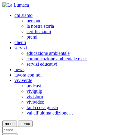
chi siamo
persone
la nostra storia
certificazioni
premi
clienti
servizi
educazione ambientale
comunicazione ambientale e csr
servizi educativi
news
lavora con noi
viviverde
podcast
vivigulp
vivislurp
vivivideo
fai la cosa giusta
vai all’ultima edizione…
menu
cerca