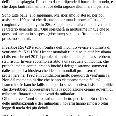
dell’ultima spiaggia, l’incontro da cui dipende il futuro del mondo, e
che dopo tanti fallimenti la luce della ragione illuminerà il pianeta.
Sono tutte balle, e lo sappiamo. Ma speriamo lo stesso, per poi
assistere a 190 paesi che discutono per tutta la notte sull’uso del
congiuntivo nel paragrafo 286. Sappiamo che alla fine del vertice il
segretario generale dell’Onu spiegherà in moltissime lingue che le
questioni ancora in sospeso (cioè tutte) saranno affrontate nel
prossimo summit.
Il
vertice Rio+20
è solo l’ombra dell’incontro vivace e ottimista di
vent’anni fa.
Nel 1991
i leader mondiali riuniti nella città brasiliana
ci dissero che nel 2011 i problemi ambientali del pianeta sarebbero
stati risolti. Invece abbiamo assistito a una sequela di incontri, che
probabilmente continueranno finché i delegati saranno sommersi
dalle acque. La biosfera che i leader mondiali promisero di
proteggere nel 1992 è in condizioni molto peggiori di vent’anni fa.
Non è il momento di dire che hanno clamorosamente fallito?
I summit e le banche falliscono per lo stesso motivo. I sistemi politici
che dovrebbero rappresentare tutta la popolazione creano governi di
milionari, finanziati e manovrati da miliardari.
Gli ultimi vent’anni sono stati un banchetto per ricchi. Su richiesta
delle multinazionali e dei miliardari i governi hanno rimosso ogni
legge di tutela dei più deboli.