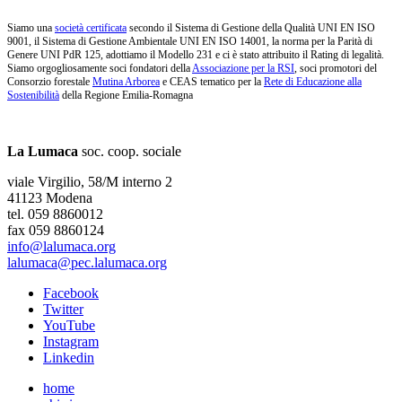
Siamo una
società certificata
secondo il Sistema di Gestione della Qualità UNI EN ISO
9001, il Sistema di Gestione Ambientale UNI EN ISO 14001, la norma per la Parità di
Genere UNI PdR 125, adottiamo il Modello 231 e ci è stato attribuito il Rating di legalità.
Siamo orgogliosamente soci fondatori della
Associazione per la RSI
, soci promotori del
Consorzio forestale
Mutina Arborea
e CEAS tematico per la
Rete di Educazione alla
Sostenibilità
della Regione Emilia-Romagna
La Lumaca
soc. coop. sociale
viale Virgilio, 58/M interno 2
41123 Modena
tel. 059 8860012
fax 059 8860124
info@lalumaca.org
lalumaca@pec.lalumaca.org
Facebook
Twitter
YouTube
Instagram
Linkedin
home