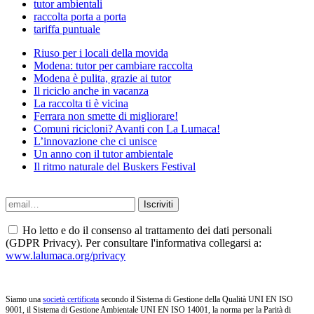
tutor ambientali
raccolta porta a porta
tariffa puntuale
Riuso per i locali della movida
Modena: tutor per cambiare raccolta
Modena è pulita, grazie ai tutor
Il riciclo anche in vacanza
La raccolta ti è vicina
Ferrara non smette di migliorare!
Comuni ricicloni? Avanti con La Lumaca!
L’innovazione che ci unisce
Un anno con il tutor ambientale
Il ritmo naturale del Buskers Festival
Ho letto e do il consenso al trattamento dei dati personali
(GDPR Privacy). Per consultare l'informativa collegarsi a:
www.lalumaca.org/privacy
Siamo una
società certificata
secondo il Sistema di Gestione della Qualità UNI EN ISO
9001, il Sistema di Gestione Ambientale UNI EN ISO 14001, la norma per la Parità di