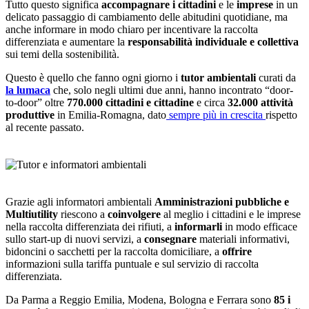
Tutto questo significa
accompagnare i cittadini
e le
imprese
in un
delicato passaggio di cambiamento delle abitudini quotidiane, ma
anche informare in modo chiaro per incentivare la raccolta
differenziata e aumentare la
responsabilità individuale e collettiva
sui temi della sostenibilità.
Questo è quello che fanno ogni giorno i
tutor ambientali
curati da
la lumaca
che, solo negli ultimi due anni, hanno incontrato “door-
to-door” oltre
770.000 cittadini e cittadine
e circa
32.000 attività
produttive
in Emilia-Romagna, dato
sempre più in crescita
rispetto
al recente passato.
Grazie agli informatori ambientali
Amministrazioni pubbliche e
Multiutility
riescono a
coinvolgere
al meglio i cittadini e le imprese
nella raccolta differenziata dei rifiuti, a
informarli
in modo efficace
sullo start-up di nuovi servizi, a
consegnare
materiali informativi,
bidoncini o sacchetti per la raccolta domiciliare, a
offrire
informazioni sulla tariffa puntuale e sul servizio di raccolta
differenziata.
Da Parma a Reggio Emilia, Modena, Bologna e Ferrara sono
85 i