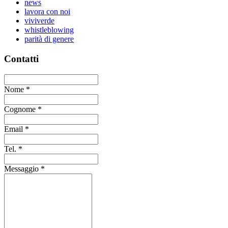
news
lavora con noi
viviverde
whistleblowing
parità di genere
Contatti
Nome
*
Cognome
*
Email
*
Tel.
*
Messaggio
*