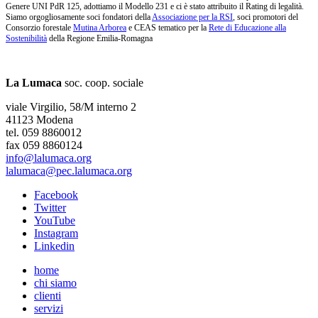
Genere UNI PdR 125, adottiamo il Modello 231 e ci è stato attribuito il Rating di legalità.
Siamo orgogliosamente soci fondatori della
Associazione per la RSI
, soci promotori del
Consorzio forestale
Mutina Arborea
e CEAS tematico per la
Rete di Educazione alla
Sostenibilità
della Regione Emilia-Romagna
La Lumaca
soc. coop. sociale
viale Virgilio, 58/M interno 2
41123 Modena
tel. 059 8860012
fax 059 8860124
info@lalumaca.org
lalumaca@pec.lalumaca.org
Facebook
Twitter
YouTube
Instagram
Linkedin
home
chi siamo
clienti
servizi