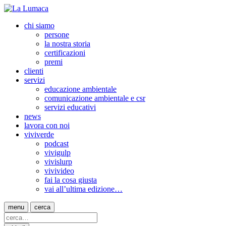
chi siamo
persone
la nostra storia
certificazioni
premi
clienti
servizi
educazione ambientale
comunicazione ambientale e csr
servizi educativi
news
lavora con noi
viviverde
podcast
vivigulp
vivislurp
vivivideo
fai la cosa giusta
vai all’ultima edizione…
menu
cerca