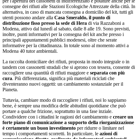
per l'apertura dei cassonetti di indifferenziato e potature anche per le
consegne dei rifiuti alle Stazioni Ecologiche Attrezzate della città. In
alternativa, in caso di mancata consegna a domicilio del kit, tutti gli
utenti possono andare alla
Casa Smeraldo, il punto di
distribuzione fisso presso la sede di Hera
di via Razzaboni a
Modena, attivo dal lunedì al sabato, dalle 8 alle 19. Sono previsti,
inoltre, punti informativi per la consegna del kit anche presso i
principali appuntamenti pubblici modenesi, oltre che serate
informative per la cittadinanza. In totale sono al momento attivi a
Modena 40 tutor ambientali.
La raccolta domiciliare dei rifiuti, proposta in modo integrale o in
tandem con cassonetti stradali che si aprono con tessera, consente di
raccogliere una quantità di rifiuti maggiore e
separata con più
cura
. Più differenziata, significa più materiali riciclati che
diventeranno nuovi oggetti: un cambiamento sostanziale per il
Pianeta.
Tuttavia, cambiare modo di raccogliere i rifiuti, noi lo sappiamo
bene, è sempre una modifica delle abitudini quotidiane che può
portare a qualche frizione, soprattutto in una fase inziale.
Condividere con i cittadini le ragioni del cambiamento e
creare un
forte piano di comunicazione a supporto della riorganizzazione
è certamente un buon investimento
per ridurre o limitare nel
tempo i comportamenti scorretti. In particolare, le
azioni di