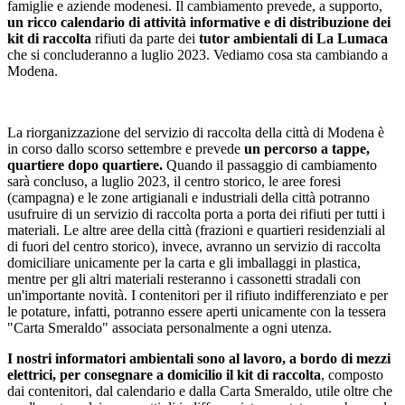
famiglie e aziende modenesi. Il cambiamento prevede, a supporto,
un ricco calendario di attività informative e di distribuzione dei
kit di raccolta
rifiuti da parte dei
tutor ambientali di La Lumaca
che si concluderanno a luglio 2023. Vediamo cosa sta cambiando a
Modena.
La riorganizzazione del servizio di raccolta della città di Modena è
in corso dallo scorso settembre e prevede
un percorso a tappe,
quartiere dopo quartiere.
Quando il passaggio di cambiamento
sarà concluso, a luglio 2023, il centro storico, le aree foresi
(campagna) e le zone artigianali e industriali della città potranno
usufruire di un servizio di raccolta porta a porta dei rifiuti per tutti i
materiali. Le altre aree della città (frazioni e quartieri residenziali al
di fuori del centro storico), invece, avranno un servizio di raccolta
domiciliare unicamente per la carta e gli imballaggi in plastica,
mentre per gli altri materiali resteranno i cassonetti stradali con
un'importante novità. I contenitori per il rifiuto indifferenziato e per
le potature, infatti, potranno essere aperti unicamente con la tessera
"Carta Smeraldo" associata personalmente a ogni utenza.
I nostri informatori ambientali sono al lavoro, a bordo di mezzi
elettrici, per consegnare a domicilio il kit di raccolta
, composto
dai contenitori, dal calendario e dalla Carta Smeraldo, utile oltre che