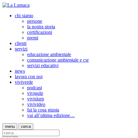
chi siamo
persone
la nostra storia
certificazioni
premi
clienti
servizi
educazione ambientale
comunicazione ambientale e csr
servizi educativi
news
lavora con noi
viviverde
podcast
vivigulp
vivislurp
vivivideo
fai la cosa giusta
vai all’ultima edizione…
menu
cerca