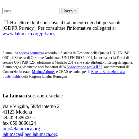
Ho letto e do il consenso al trattamento dei dati personali
(GDPR Privacy). Per consultare l'informativa collegarsi a:
www.lalumaca.org/privacy
Siamo una
società certificata
secondo il Sistema di Gestione della Qualità UNI EN ISO
9001, il Sistema di Gestione Ambientale UNI EN ISO 14001, la norma per la Parità di
Genere UNI PdR 125, adottiamo il Modello 231 e ci è stato attribuito il Rating di legalità.
Siamo orgogliosamente soci fondatori della
Associazione per la RSI
, soci promotori del
Consorzio forestale
Mutina Arborea
e CEAS tematico per la
Rete di Educazione alla
Sostenibilità
della Regione Emilia-Romagna
La Lumaca
soc. coop. sociale
viale Virgilio, 58/M interno 2
41123 Modena
tel. 059 8860012
fax 059 8860124
info@lalumaca.org
lalumaca@pec.lalumaca.org