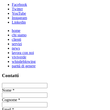
Facebook
Twitter
YouTube
Instagram
Linkedin
home
chi siamo
clienti
servizi
news
lavora con noi
viviverde
whistleblowing
parità di genere
Contatti
Nome
*
Cognome
*
Email
*