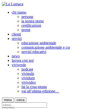
chi siamo
persone
la nostra storia
certificazioni
premi
clienti
servizi
educazione ambientale
comunicazione ambientale e csr
servizi educativi
news
lavora con noi
viviverde
podcast
vivigulp
vivislurp
vivivideo
fai la cosa giusta
vai all’ultima edizione…
menu
cerca