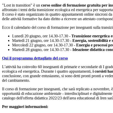
"Lost in transition" è un
corso online di formazione gratuita per ins
affrontato i temi della transizione ecologica ed energetica per supporta
Il corso è stato organizzato in quattro appuntamenti online sincroni da
delle attività formative ha dato diritto a ricevere un attestato corrispo
Ecco il calendario del corso di formazione per insegnanti sulla transiz
Lunedì 20 giugno, ore 14.30-17.30 -
Transizione energetica ed
Martedì 21 giugno, ore 14.30-17.30 -
Energia, sostenibilità e 
Mercoledì 22 giugno, ore 14.30-17.30 -
Energia e processi pro
Martedì 28 giugno, ore 14.30-17.30 -
Ideazione didattica cond
Qui il programma dettagliato del corso
L’attività ha coinvolto 60 insegnanti di primarie e secondarie di I grad
ecologica ed energetica. Durante i quattro appuntamenti,
i corsisti h
conclusione, con grande entusiasmo, si sono detti pronti pronti a veder
del cambiamento.
Il corso di formazione per insegnanti, che sarà replicato a novembre, 
opportunità di educazione ambientale - interdisciplinari e digitalmente 
catalogo dell'offerta didattica 2022/23 dell'area educational di Iren sar
Per maggiori informazioni: