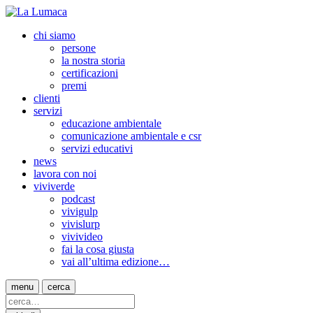
chi siamo
persone
la nostra storia
certificazioni
premi
clienti
servizi
educazione ambientale
comunicazione ambientale e csr
servizi educativi
news
lavora con noi
viviverde
podcast
vivigulp
vivislurp
vivivideo
fai la cosa giusta
vai all’ultima edizione…
menu
cerca