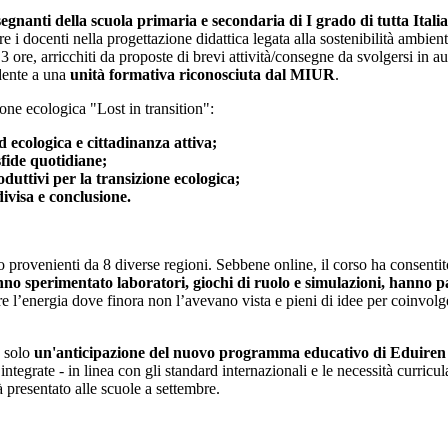
egnanti della scuola primaria e secondaria di I grado di tutta Italia
re i docenti nella progettazione didattica legata alla sostenibilità ambie
 3 ore, arricchiti da proposte di brevi attività/consegne da svolgersi i
ndente a una
unità formativa riconosciuta dal MIUR
.
ione ecologica "Lost in transition":
 ecologica e cittadinanza attiva;
sfide quotidiane;
duttivi per la transizione ecologica;
ivisa e conclusione.
o provenienti da 8 diverse regioni. Sebbene online, il corso ha consentit
anno sperimentato laboratori, giochi di ruolo e simulazioni, hanno p
e l’energia dove finora non l’avevano vista e pieni di idee per coinvolge
è solo
un'anticipazione del nuovo programma educativo di Eduiren
integrate - in linea con gli standard internazionali e le necessità curricu
à presentato alle scuole a settembre.