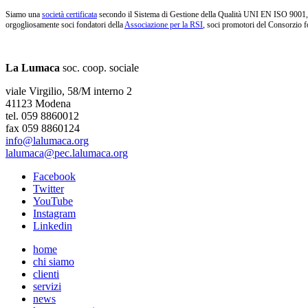
Siamo una
società certificata
secondo il Sistema di Gestione della Qualità UNI EN ISO 9001, i
orgogliosamente soci fondatori della
Associazione per la RSI
, soci promotori del Consorzio f
La Lumaca
soc. coop. sociale
viale Virgilio, 58/M interno 2
41123 Modena
tel. 059 8860012
fax 059 8860124
info@lalumaca.org
lalumaca@pec.lalumaca.org
Facebook
Twitter
YouTube
Instagram
Linkedin
home
chi siamo
clienti
servizi
news