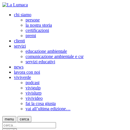
chi siamo
persone
la nostra storia
certificazioni
premi
clienti
servizi
educazione ambientale
comunicazione ambientale e csr
servizi educativi
news
lavora con noi
viviverde
podcast
vivigulp
vivislurp
vivivideo
fai la cosa giusta
vai all’ultima edizione…
menu
cerca