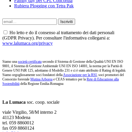
Family day per CPL Concordia
Rubiera Plogging con Tetra Pak
Ho letto e do il consenso al trattamento dei dati personali
(GDPR Privacy). Per consultare l'informativa collegarsi a:
www.lalumaca.org/privacy
Siamo una
società certificata
secondo il Sistema di Gestione della Qualità UNI EN ISO
9001, il Sistema di Gestione Ambientale UNI EN ISO 14001, la norma per la Parità di
Genere UNI PdR 125, adottiamo il Modello 231 e ci è stato attribuito il Rating di legalità.
Siamo orgogliosamente soci fondatori della
Associazione per la RSI
, soci promotori del
Consorzio forestale
Mutina Arborea
e CEAS tematico per la
Rete di Educazione alla
Sostenibilità
della Regione Emilia-Romagna
La Lumaca
soc. coop. sociale
viale Virgilio, 58/M interno 2
41123 Modena
tel. 059 8860012
fax 059 8860124