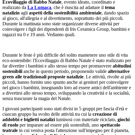
Ecovillaggio di Babbo Natale
, evento ideato, coordinato e
realizzato da
La Lumaca
, che è riuscita ad adattare il
tema
natalizio
agli
aspetti della sostenibilità ambientale
, dando spazio
al gioco, all'allegria e al divertimento, soprattutto dei più piccoli.
Durante la mattinata sono state organizzate diverse attività per
coinvolgere i figli dei dipendenti di Iris Ceramica Group, bambini e
ragazzi tra 0 e 19 anni. Vediamo quali.
Durante le feste è più difficile del solito mantenere uno stile di vita
eco-sostenibile: l'Ecovillaggio di Babbo Natale è stato realizzato per
far divertire i bambini e allo stesso tempo per promuovere
abitudini
sostenibili
anche in questo periodo, proponendo valide
alternative
green alle tradizionali proposte natalizie
. Le attività, rivolte ai più
piccoli, hanno fornito uno spunto anche ai genitori per coinvolgere
nel gioco i bambini, insegnando loro ad essere amici dell'ambiente e
a divertirsi allo stesso tempo, sviluppando la creatività e la socialità,
senza trascurare la magia del Natale.
I giovani partecipanti sono stati divisi in 5 gruppi per fascia d'età e
ciascun gruppo ha svolto delle attività tra cui la
creazione di
addobbi e biglietti natalizi
luminosi con materiale riciclato,
giochi
di ruolo
per imparare ad essere più sostenibili, uno
spettacolo
teatrale
in cui veniva posta l'attenzione sull'impegno per il pianeta,