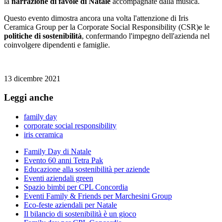
la
narrazione di favole di Natale
accompagnate dalla musica.
Questo evento dimostra ancora una volta l'attenzione di Iris
Ceramica Group per la Corporate Social Responsibility (CSR)e le
politiche di sostenibilità
, confermando l'impegno dell'azienda nel
coinvolgere dipendenti e famiglie.
13 dicembre 2021
Leggi anche
family day
corporate social responsibility
iris ceramica
Family Day di Natale
Evento 60 anni Tetra Pak
Educazione alla sostenibilità per aziende
Eventi aziendali green
Spazio bimbi per CPL Concordia
Eventi Family & Friends per Marchesini Group
Eco-feste aziendali per Natale
Il bilancio di sostenibilità è un gioco