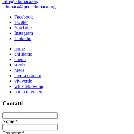
info@lalumaca.org
lalumaca@pec.lalumaca.org
Facebook
Twitter
YouTube
Instagram
Linkedin
home
chi siamo
clienti
servizi
news
lavora con noi
viviverde
whistleblowing
parità di genere
Contatti
Nome
*
Cognome
*