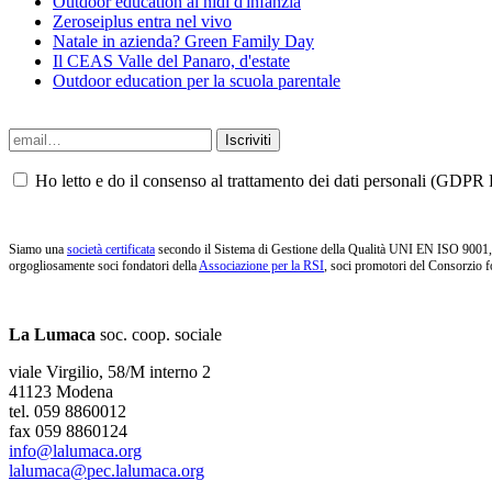
Outdoor education ai nidi d'infanzia
Zeroseiplus entra nel vivo
Natale in azienda? Green Family Day
Il CEAS Valle del Panaro, d'estate
Outdoor education per la scuola parentale
Ho letto e do il consenso al trattamento dei dati personali (GDPR P
Siamo una
società certificata
secondo il Sistema di Gestione della Qualità UNI EN ISO 9001, i
orgogliosamente soci fondatori della
Associazione per la RSI
, soci promotori del Consorzio f
La Lumaca
soc. coop. sociale
viale Virgilio, 58/M interno 2
41123 Modena
tel. 059 8860012
fax 059 8860124
info@lalumaca.org
lalumaca@pec.lalumaca.org