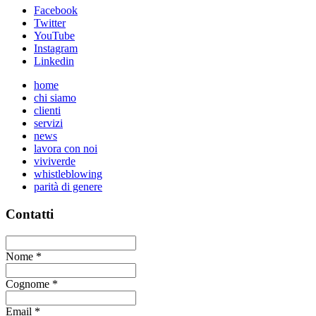
Facebook
Twitter
YouTube
Instagram
Linkedin
home
chi siamo
clienti
servizi
news
lavora con noi
viviverde
whistleblowing
parità di genere
Contatti
Nome
*
Cognome
*
Email
*