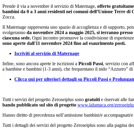
Prende il via a novembre il servizio di Maternage,
offerto gratuitame
bambini da 0 a 3 anni residenti nei comuni dell’Unione Terre di 
Zocca.
Il Maternage rappresenta uno spazio di accoglienza e di supporto, pens
svolgeranno
da novembre 2024 a maggio 2025, si terranno presso 
ciascuna sede.
Ogni incontro promuove la condivisione di esperienze e 
sono aperte dall'11 novembre 2024 fino ad esaurimento posti.
Iscriviti al servizio di Maternage
Infine, sono ancora aperte le iscrizioni a
Piccoli Passi
, servizio con af
a bambine e bambini (1-3 anni), che frequentano il nido “Azzurro” d
Clicca qui per ulteriori dettagli su Piccoli Passi e Prolunga
Tutti i servizi del progetto Zeroseiplus sono
gratuiti
e riservati alle f
bando pubblicato sul sito di progetto
www.lalumaca.org/zeroseiplu
Hanno diritto di precedenza nell’amissione bambini/e accompagnati/e da
Tutti i dettagli dei servizi del progetto Zeroseiplus sono alla pagina de