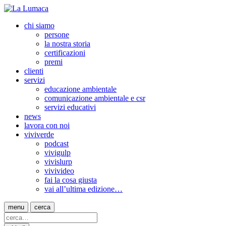
chi siamo
persone
la nostra storia
certificazioni
premi
clienti
servizi
educazione ambientale
comunicazione ambientale e csr
servizi educativi
news
lavora con noi
viviverde
podcast
vivigulp
vivislurp
vivivideo
fai la cosa giusta
vai all’ultima edizione…
menu
cerca