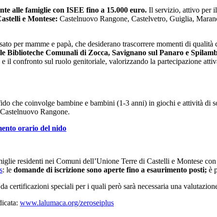
nte alle famiglie con ISEE fino a 15.000 euro.
Il servizio, attivo pe
Castelli e Montese:
Castelnuovo Rangone, Castelvetro, Guiglia, Marano
ato per mamme e papà, che desiderano trascorrere momenti di qualità con i
le Biblioteche Comunali di Zocca, Savignano sul Panaro e Spilam
il confronto sul ruolo genitoriale, valorizzando la partecipazione attiva
fido che coinvolge bambine e bambini (1-3 anni) in giochi e attività di so
i Castelnuovo Rangone.
mento orario del nido
amiglie residenti nei Comuni dell’Unione Terre di Castelli e Montese co
s
: le
domande di iscrizione sono aperte
fino a esaurimento posti;
è 
 certificazioni speciali per i quali però sarà necessaria una valutazion
dicata:
www.lalumaca.org/zeroseiplus