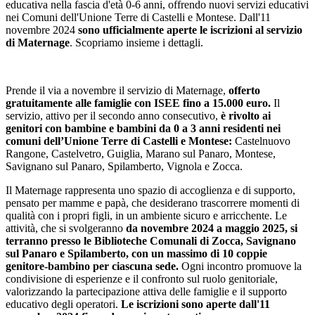
educativa nella fascia d'età 0-6 anni, offrendo nuovi servizi educativi
nei Comuni dell'Unione Terre di Castelli e Montese. Dall'11
novembre 2024
sono ufficialmente aperte le iscrizioni al servizio
di Maternage
. Scopriamo insieme i dettagli.
Prende il via a novembre il servizio di Maternage,
offerto
gratuitamente alle famiglie con ISEE fino a 15.000 euro.
Il
servizio, attivo per il secondo anno consecutivo,
è rivolto ai
genitori con bambine e bambini da 0 a 3 anni residenti nei
comuni dell’Unione Terre di Castelli e Montese:
Castelnuovo
Rangone, Castelvetro, Guiglia, Marano sul Panaro, Montese,
Savignano sul Panaro, Spilamberto, Vignola e Zocca.
Il Maternage rappresenta uno spazio di accoglienza e di supporto,
pensato per mamme e papà, che desiderano trascorrere momenti di
qualità con i propri figli, in un ambiente sicuro e arricchente. Le
attività, che si svolgeranno
da novembre 2024 a maggio 2025, si
terranno presso le Biblioteche Comunali di Zocca, Savignano
sul Panaro e Spilamberto, con un massimo di 10 coppie
genitore-bambino per ciascuna sede.
Ogni incontro promuove la
condivisione di esperienze e il confronto sul ruolo genitoriale,
valorizzando la partecipazione attiva delle famiglie e il supporto
educativo degli operatori.
Le iscrizioni sono aperte dall'11