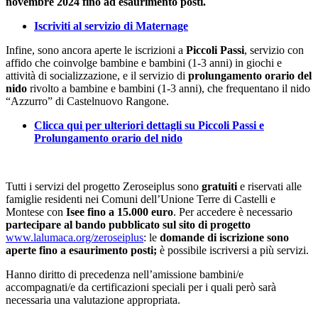
novembre 2024 fino ad esaurimento posti.
Iscriviti al servizio di Maternage
Infine, sono ancora aperte le iscrizioni a
Piccoli Passi
, servizio con
affido che coinvolge bambine e bambini (1-3 anni) in giochi e
attività di socializzazione, e il servizio di
prolungamento orario del
nido
rivolto a bambine e bambini (1-3 anni), che frequentano il nido
“Azzurro” di Castelnuovo Rangone.
Clicca qui per ulteriori dettagli su Piccoli Passi e
Prolungamento orario del nido
Tutti i servizi del progetto Zeroseiplus sono
gratuiti
e riservati alle
famiglie residenti nei Comuni dell’Unione Terre di Castelli e
Montese con
Isee fino a 15.000 euro
. Per accedere è necessario
partecipare al bando pubblicato sul sito di progetto
www.lalumaca.org/zeroseiplus
: le
domande di iscrizione sono
aperte
fino a esaurimento posti;
è possibile iscriversi a più servizi.
Hanno diritto di precedenza nell’amissione bambini/e
accompagnati/e da certificazioni speciali per i quali però sarà
necessaria una valutazione appropriata.