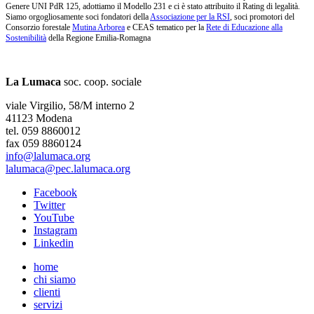
Genere UNI PdR 125, adottiamo il Modello 231 e ci è stato attribuito il Rating di legalità.
Siamo orgogliosamente soci fondatori della
Associazione per la RSI
, soci promotori del
Consorzio forestale
Mutina Arborea
e CEAS tematico per la
Rete di Educazione alla
Sostenibilità
della Regione Emilia-Romagna
La Lumaca
soc. coop. sociale
viale Virgilio, 58/M interno 2
41123 Modena
tel. 059 8860012
fax 059 8860124
info@lalumaca.org
lalumaca@pec.lalumaca.org
Facebook
Twitter
YouTube
Instagram
Linkedin
home
chi siamo
clienti
servizi