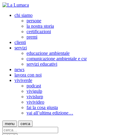
chi siamo
persone
la nostra storia
certificazioni
premi
clienti
servizi
educazione ambientale
comunicazione ambientale e csr
servizi educativi
news
lavora con noi
viviverde
podcast
vivigulp
vivislurp
vivivideo
fai la cosa giusta
vai all’ultima edizione…
menu
cerca