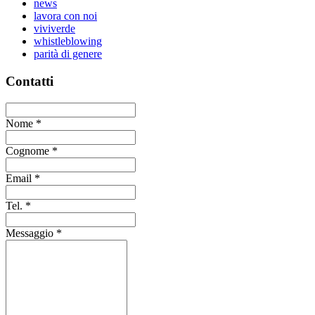
news
lavora con noi
viviverde
whistleblowing
parità di genere
Contatti
Nome
*
Cognome
*
Email
*
Tel.
*
Messaggio
*