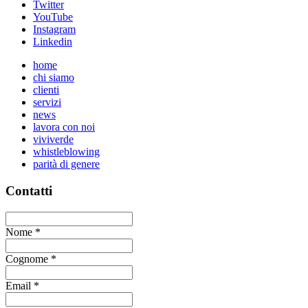
Twitter
YouTube
Instagram
Linkedin
home
chi siamo
clienti
servizi
news
lavora con noi
viviverde
whistleblowing
parità di genere
Contatti
Nome
*
Cognome
*
Email
*