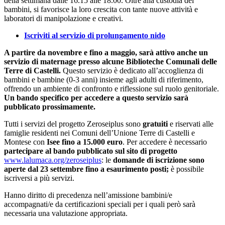
della settimana dalle 16.15 alle 18.00. Oltre alla custodia dei
bambini, si favorisce la loro crescita con tante nuove attività e
laboratori di manipolazione e creativi.
Iscriviti al servizio di prolungamento nido
A partire da novembre e fino a maggio, sarà attivo anche un
servizio di maternage presso alcune Biblioteche Comunali delle
Terre di Castelli.
Questo servizio è dedicato all’accoglienza di
bambini e bambine (0-3 anni) insieme agli adulti di riferimento,
offrendo un ambiente di confronto e riflessione sul ruolo genitoriale.
Un bando specifico per accedere a questo servizio sarà
pubblicato prossimamente.
Tutti i servizi del progetto Zeroseiplus sono
gratuiti
e riservati alle
famiglie residenti nei Comuni dell’Unione Terre di Castelli e
Montese con
Isee fino a 15.000 euro
. Per accedere è necessario
partecipare al bando pubblicato sul sito di progetto
www.lalumaca.org/zeroseiplus
: le
domande di iscrizione sono
aperte
dal 23 settembre fino a esaurimento posti;
è possibile
iscriversi a più servizi.
Hanno diritto di precedenza nell’amissione bambini/e
accompagnati/e da certificazioni speciali per i quali però sarà
necessaria una valutazione appropriata.