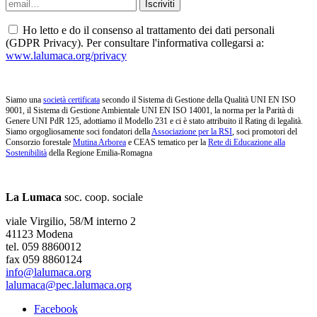
Ho letto e do il consenso al trattamento dei dati personali
(GDPR Privacy). Per consultare l'informativa collegarsi a:
www.lalumaca.org/privacy
Siamo una
società certificata
secondo il Sistema di Gestione della Qualità UNI EN ISO
9001, il Sistema di Gestione Ambientale UNI EN ISO 14001, la norma per la Parità di
Genere UNI PdR 125, adottiamo il Modello 231 e ci è stato attribuito il Rating di legalità.
Siamo orgogliosamente soci fondatori della
Associazione per la RSI
, soci promotori del
Consorzio forestale
Mutina Arborea
e CEAS tematico per la
Rete di Educazione alla
Sostenibilità
della Regione Emilia-Romagna
La Lumaca
soc. coop. sociale
viale Virgilio, 58/M interno 2
41123 Modena
tel. 059 8860012
fax 059 8860124
info@lalumaca.org
lalumaca@pec.lalumaca.org
Facebook