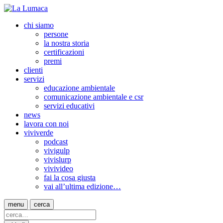
chi siamo
persone
la nostra storia
certificazioni
premi
clienti
servizi
educazione ambientale
comunicazione ambientale e csr
servizi educativi
news
lavora con noi
viviverde
podcast
vivigulp
vivislurp
vivivideo
fai la cosa giusta
vai all’ultima edizione…
menu
cerca