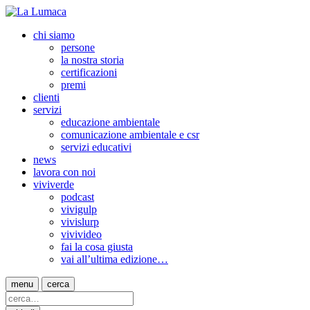
chi siamo
persone
la nostra storia
certificazioni
premi
clienti
servizi
educazione ambientale
comunicazione ambientale e csr
servizi educativi
news
lavora con noi
viviverde
podcast
vivigulp
vivislurp
vivivideo
fai la cosa giusta
vai all’ultima edizione…
menu
cerca