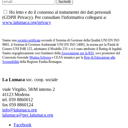
Ho letto e do il consenso al trattamento dei dati personali
(GDPR Privacy). Per consultare l'informativa collegarsi a:
www.lalumaca.org/privacy
Siamo una
società certificata
secondo il Sistema di Gestione della Qualità UNI EN ISO
9001, il Sistema di Gestione Ambientale UNI EN ISO 14001, la norma per la Parità di
Genere UNI PdR 125, adottiamo il Modello 231 e ci è stato attribuito il Rating di legalità.
Siamo orgogliosamente soci fondatori della
Associazione per la RSI
, soci promotori del
Consorzio forestale
Mutina Arborea
e CEAS tematico per la
Rete di Educazione alla
Sostenibilità
della Regione Emilia-Romagna
La Lumaca
soc. coop. sociale
viale Virgilio, 58/M interno 2
41123 Modena
tel. 059 8860012
fax 059 8860124
info@lalumaca.org
lalumaca@pec.lalumaca.org
Facebook