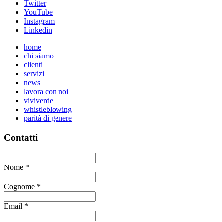
Twitter
YouTube
Instagram
Linkedin
home
chi siamo
clienti
servizi
news
lavora con noi
viviverde
whistleblowing
parità di genere
Contatti
Nome
*
Cognome
*
Email
*