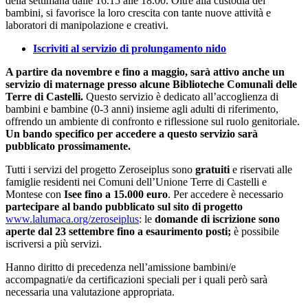
della settimana dalle 16.15 alle 18.00. Oltre alla custodia dei
bambini, si favorisce la loro crescita con tante nuove attività e
laboratori di manipolazione e creativi.
Iscriviti al servizio di prolungamento nido
A partire da novembre e fino a maggio, sarà attivo anche un
servizio di maternage presso alcune Biblioteche Comunali delle
Terre di Castelli.
Questo servizio è dedicato all’accoglienza di
bambini e bambine (0-3 anni) insieme agli adulti di riferimento,
offrendo un ambiente di confronto e riflessione sul ruolo genitoriale.
Un bando specifico per accedere a questo servizio sarà
pubblicato prossimamente.
Tutti i servizi del progetto Zeroseiplus sono
gratuiti
e riservati alle
famiglie residenti nei Comuni dell’Unione Terre di Castelli e
Montese con
Isee fino a 15.000 euro
. Per accedere è necessario
partecipare al bando pubblicato sul sito di progetto
www.lalumaca.org/zeroseiplus
: le
domande di iscrizione sono
aperte
dal 23 settembre fino a esaurimento posti;
è possibile
iscriversi a più servizi.
Hanno diritto di precedenza nell’amissione bambini/e
accompagnati/e da certificazioni speciali per i quali però sarà
necessaria una valutazione appropriata.