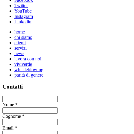
Facebook
Twitter
YouTube
Instagram
Linkedin
home
chi siamo
clienti
servizi
news
lavora con noi
viviverde
whistleblowing
parità di genere
Contatti
Nome
*
Cognome
*
Email
*