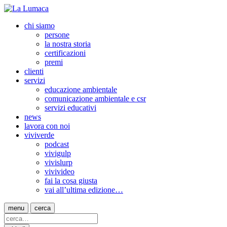
chi siamo
persone
la nostra storia
certificazioni
premi
clienti
servizi
educazione ambientale
comunicazione ambientale e csr
servizi educativi
news
lavora con noi
viviverde
podcast
vivigulp
vivislurp
vivivideo
fai la cosa giusta
vai all’ultima edizione…
menu
cerca