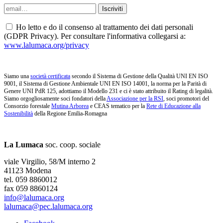
Ho letto e do il consenso al trattamento dei dati personali
(GDPR Privacy). Per consultare l'informativa collegarsi a:
www.lalumaca.org/privacy
Siamo una
società certificata
secondo il Sistema di Gestione della Qualità UNI EN ISO
9001, il Sistema di Gestione Ambientale UNI EN ISO 14001, la norma per la Parità di
Genere UNI PdR 125, adottiamo il Modello 231 e ci è stato attribuito il Rating di legalità.
Siamo orgogliosamente soci fondatori della
Associazione per la RSI
, soci promotori del
Consorzio forestale
Mutina Arborea
e CEAS tematico per la
Rete di Educazione alla
Sostenibilità
della Regione Emilia-Romagna
La Lumaca
soc. coop. sociale
viale Virgilio, 58/M interno 2
41123 Modena
tel. 059 8860012
fax 059 8860124
info@lalumaca.org
lalumaca@pec.lalumaca.org