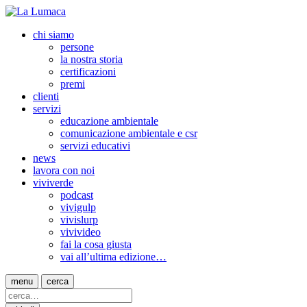
chi siamo
persone
la nostra storia
certificazioni
premi
clienti
servizi
educazione ambientale
comunicazione ambientale e csr
servizi educativi
news
lavora con noi
viviverde
podcast
vivigulp
vivislurp
vivivideo
fai la cosa giusta
vai all’ultima edizione…
menu
cerca