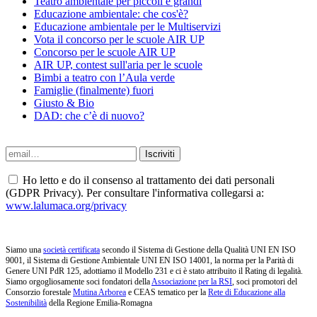
Teatro ambientale per piccoli e grandi
Educazione ambientale: che cos'è?
Educazione ambientale per le Multiservizi
Vota il concorso per le scuole AIR UP
Concorso per le scuole AIR UP
AIR UP, contest sull'aria per le scuole
Bimbi a teatro con l’Aula verde
Famiglie (finalmente) fuori
Giusto & Bio
DAD: che c’è di nuovo?
Ho letto e do il consenso al trattamento dei dati personali
(GDPR Privacy). Per consultare l'informativa collegarsi a:
www.lalumaca.org/privacy
Siamo una
società certificata
secondo il Sistema di Gestione della Qualità UNI EN ISO
9001, il Sistema di Gestione Ambientale UNI EN ISO 14001, la norma per la Parità di
Genere UNI PdR 125, adottiamo il Modello 231 e ci è stato attribuito il Rating di legalità.
Siamo orgogliosamente soci fondatori della
Associazione per la RSI
, soci promotori del
Consorzio forestale
Mutina Arborea
e CEAS tematico per la
Rete di Educazione alla
Sostenibilità
della Regione Emilia-Romagna