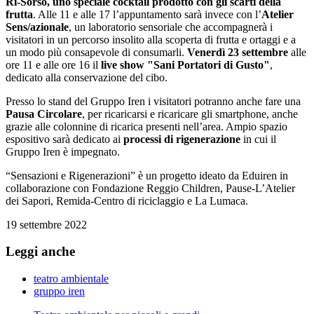
Ri-Sorso, uno speciale cocktail prodotto con gli scarti della
frutta
. Alle 11 e alle 17 l’appuntamento sarà invece con l’
Atelier
Sens/azionale
, un laboratorio sensoriale che accompagnerà i
visitatori in un percorso insolito alla scoperta di frutta e ortaggi e a
un modo più consapevole di consumarli.
Venerdì 23 settembre
alle
ore 11 e alle ore 16 il
live show
"Sani Portatori di Gusto"
,
dedicato alla conservazione del cibo.
Presso lo stand del Gruppo Iren i visitatori potranno anche fare una
Pausa Circolare
, per ricaricarsi e ricaricare gli smartphone, anche
grazie alle colonnine di ricarica presenti nell’area. Ampio spazio
espositivo sarà dedicato ai
processi di rigenerazione
in cui il
Gruppo Iren è impegnato.
“Sensazioni e Rigenerazioni” è un progetto ideato da Eduiren in
collaborazione con Fondazione Reggio Children, Pause-L’Atelier
dei Sapori, Remida-Centro di riciclaggio e La Lumaca.
19 settembre 2022
Leggi anche
teatro ambientale
gruppo iren