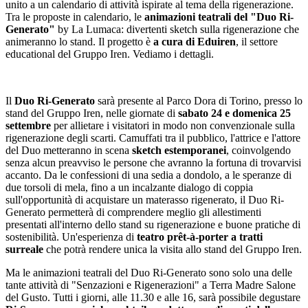
unito a un calendario di attività ispirate al tema della rigenerazione.
Tra le proposte in calendario, le
animazioni teatrali del "
Duo Ri-
Generato"
by La Lumaca: divertenti sketch sulla rigenerazione che
animeranno lo stand. Il progetto è
a cura di Eduiren
, il settore
educational del Gruppo Iren. Vediamo i dettagli.
Il
Duo Ri-Generato
sarà presente al Parco Dora di Torino, presso lo
stand del Gruppo Iren, nelle giornate di
sabato 24 e domenica 25
settembre
per allietare i visitatori in modo non convenzionale sulla
rigenerazione degli scarti. Camuffati tra il pubblico, l'attrice e l'attore
del Duo metteranno in scena
sketch estemporanei
, coinvolgendo
senza alcun preavviso le persone che avranno la fortuna di trovarvisi
accanto. Da le confessioni di una sedia a dondolo, a le speranze di
due torsoli di mela, fino a un incalzante dialogo di coppia
sull'opportunità di acquistare un materasso rigenerato, il Duo Ri-
Generato permetterà di comprendere meglio gli allestimenti
presentati all'interno dello stand su rigenerazione e buone pratiche di
sostenibilità. Un'esperienza di
teatro prêt-à-porter a tratti
surreale
che potrà rendere unica la visita allo stand del Gruppo Iren.
Ma le animazioni teatrali del Duo Ri-Generato sono solo una delle
tante attività di "Senzazioni e Rigenerazioni" a Terra Madre Salone
del Gusto. Tutti i giorni, alle 11.30 e alle 16, sarà possibile degustare