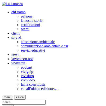
chi siamo
persone
la nostra storia
certificazioni
premi
clienti
servizi
educazione ambientale
comunicazione ambientale e csr
servizi educativi
news
lavora con noi
viviverde
podcast
vivigulp
vivislurp
vivivideo
fai la cosa giusta
vai all’ultima edizione…
menu
cerca