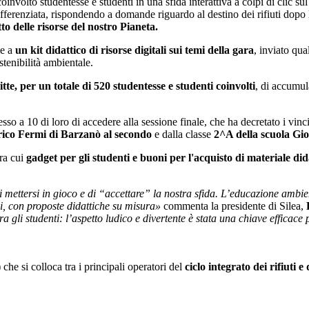
involto studentesse e studenti in una sfida interattiva a colpi di clic s
differenziata, rispondendo a domande riguardo al destino dei rifiuti dopo l
to delle risorse del nostro Pianeta.
e a
un kit didattico di risorse digitali sui temi della gara
, inviato qua
tenibilità ambientale.
ritte, per un totale di 520 studentesse e studenti coinvolt
i
, di accumula
so a 10 di loro di accedere alla sessione finale, che ha decretato i vinc
nrico Fermi di Barzanò
al
secondo
e dalla classe
2^A della scuola Gi
tra cui
gadget per gli student
i e buoni per l'acquisto di materiale did
di mettersi in gioco e di “accettare” la nostra sfida. L’educazione ambi
li, con proposte didattiche su misura
»
commenta la presidente di Silea,
ra gli studenti: l’aspetto ludico e divertente è stata una chiave efficac
e si colloca tra i principali operatori del
ciclo integrato dei rifiuti
e 