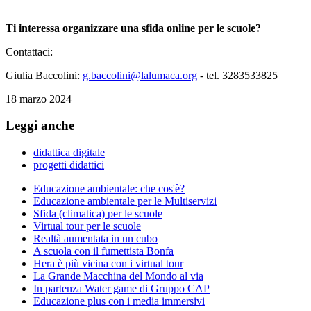
Ti interessa organizzare una sfida online per le scuole?
Contattaci:
Giulia Baccolini:
g.baccolini@lalumaca.org
- tel. 3283533825
18 marzo 2024
Leggi anche
didattica digitale
progetti didattici
Educazione ambientale: che cos'è?
Educazione ambientale per le Multiservizi
Sfida (climatica) per le scuole
Virtual tour per le scuole
Realtà aumentata in un cubo
A scuola con il fumettista Bonfa
Hera è più vicina con i virtual tour
La Grande Macchina del Mondo al via
In partenza Water game di Gruppo CAP
Educazione plus con i media immersivi