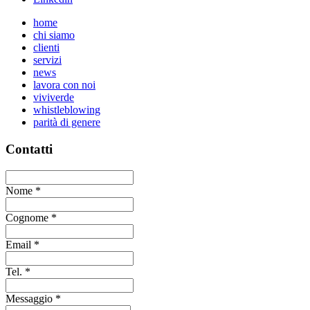
home
chi siamo
clienti
servizi
news
lavora con noi
viviverde
whistleblowing
parità di genere
Contatti
Nome
*
Cognome
*
Email
*
Tel.
*
Messaggio
*