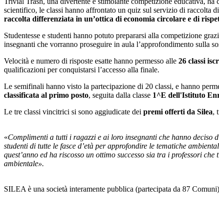
Trivial Trash, una divertente e stimolante competizione educativa, ha co
scientifico, le classi hanno affrontato un quiz sul servizio di raccolta 
raccolta differenziata in un’ottica di economia circolare e di rispet
Studentesse e studenti hanno potuto prepararsi alla competizione grazi
insegnanti che vorranno proseguire in aula l’approfondimento sulla sos
Velocità e numero di risposte esatte hanno permesso alle
26 classi isc
qualificazioni per conquistarsi l’accesso alla finale.
Le semifinali hanno visto la partecipazione di 20 classi, e hanno permes
classificata
al
primo posto
, seguita dalla classe
1^E dell'Istituto E
Le tre classi vincitrici si sono aggiudicate dei
premi offerti da Silea
, 
«
Complimenti a tutti i ragazzi e ai loro insegnanti che hanno deciso 
studenti di tutte le fasce d’età per approfondire le tematiche ambienta
quest’anno ed ha riscosso un ottimo successo sia tra i professori
che t
ambientale
»
.
SILEA è una società interamente pubblica (partecipata da 87 Comuni) ch