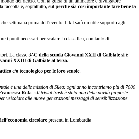
ul mondo del riciclo. Con la guida di un animatore e divulgatore
a raccolta e, soprattutto,
sul perché sia così importante fare bene la
lche settimana prima dell’evento. Il kit sarà un utile supporto agli
re i punti necessari per scalare la classifica, con tanto di
itori. La classe
3^C della scuola Giovanni XXII di Galbiat
e si è
ovanni XXIII di Galbiate
al
terzo
.
attico e/o tecnologico per le loro scuole.
entale è una delle mission di Silea: ogni anno incontriamo più di 7000
Francesca Rota
. «
Il trivial trash è stata una delle novità proposte
e per veicolare alle nuove generazioni messaggi di sensibilizzazione
dell’economia circolare
presenti in Lombardia