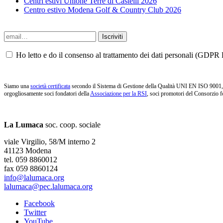
Centri estivi Unione Terre di Castelli 2026
Centro estivo Modena Golf & Country Club 2026
Ho letto e do il consenso al trattamento dei dati personali (GDPR P
Siamo una
società certificata
secondo il Sistema di Gestione della Qualità UNI EN ISO 9001, i
orgogliosamente soci fondatori della
Associazione per la RSI
, soci promotori del Consorzio f
La Lumaca
soc. coop. sociale
viale Virgilio, 58/M interno 2
41123 Modena
tel. 059 8860012
fax 059 8860124
info@lalumaca.org
lalumaca@pec.lalumaca.org
Facebook
Twitter
YouTube