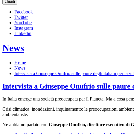
chiudi
Facebook
Twitter
YouTube
Instagram
Linkedin
News
Home
News
Intervista a Giuseppe Onufrio sulle paure degli italiani per la vit
Intervista a Giuseppe Onufrio sulle paure de
In Italia emerge una società preoccupata per il Pianeta. Ma a cosa pen
Crisi climatica, inondazioni, inquinamento: le preoccupazioni ambienta
ambientaliste.
Ne abbiamo parlato con
Giuseppe Onufrio,
direttore esecutivo di
G