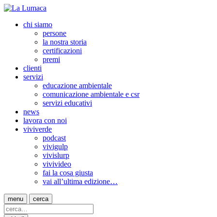
chi siamo
persone
la nostra storia
certificazioni
premi
clienti
servizi
educazione ambientale
comunicazione ambientale e csr
servizi educativi
news
lavora con noi
viviverde
podcast
vivigulp
vivislurp
vivivideo
fai la cosa giusta
vai all’ultima edizione…
menu
cerca