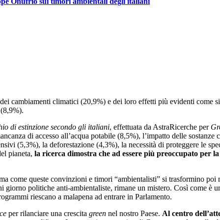
ppe Onufrio sui timori ambientali degli italiani
 dei cambiamenti climatici (20,9%) e dei loro effetti più evidenti come 
 (8,9%).
io di estinzione secondo gli italiani
, effettuata da AstraRicerche per
Gr
mancanza di accesso all’acqua potabile (8,5%), l’impatto delle sostanze c
ensivi (5,3%), la deforestazione (4,3%), la necessità di proteggere le sp
del pianeta,
la ricerca dimostra che ad essere più preoccupato per la 
 ma come queste convinzioni e timori “ambientalisti” si trasformino poi 
giorno politiche anti-ambientaliste, rimane un mistero. Così come è un 
ro programmi riescano a malapena ad entrare in Parlamento.
ce
per rilanciare una crescita
green
nel nostro Paese.
Al centro dell’att