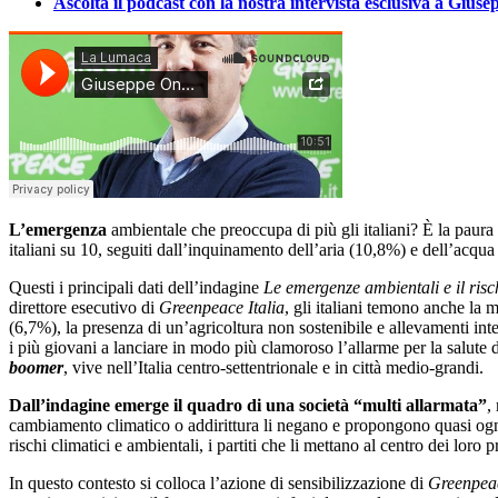
Ascolta il podcast con la nostra intervista esclusiva a Giuse
L’emergenza
ambientale che preoccupa di più gli italiani? È la paura
italiani su 10, seguiti dall’inquinamento dell’aria (10,8%) e dell’acqua
Questi i principali dati dell’indagine
Le emergenze ambientali e il risch
direttore esecutivo di
Greenpeace Italia
, gli italiani temono anche la 
(6,7%), la presenza di un’agricoltura non sostenibile e allevamenti int
i più giovani a lanciare in modo più clamoroso l’allarme per la salute 
boomer
, vive nell’Italia centro-settentrionale e in città medio-grandi.
Dall’indagine emerge il quadro di una società “multi allarmata”
,
cambiamento climatico o addirittura li negano e propongono quasi ogni 
rischi climatici e ambientali, i partiti che li mettano al centro dei lo
In questo contesto si colloca l’azione di sensibilizzazione di
Greenpea