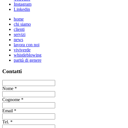
Instagram
Linkedin
home
chi siamo
clienti
servizi
news
lavora con noi
viviverde
whistleblowing
parità di genere
Contatti
Nome
*
Cognome
*
Email
*
Tel.
*