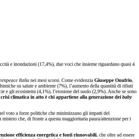
siccità e inondazioni (17,4%), due voci che insieme riguardano quasi 4
eenpeace Italia
nei mesi scorsi. Come evidenzia
Giuseppe Onufrio
,
himiche su salute e ambiente (7%), l’aumento della quantità di rifiuti
ecie e gli ecosistemi (4,1%), l’erosione del suolo (2,9%). Anche se sono
crisi climatica in atto è chi appartiene alla generazione dei
baby
nel voto a forze politiche che minimizzano gli impatti del
mistero che, di fronte a questa maggioritaria paura/attenzione per i
enzione efficienza energetica e fonti rinnovabili
, che oltre ad essere