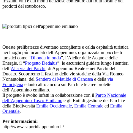
frizzanti vini e dai monti deliziose confetture dai frutti locali e dei
prodotti del sottobosco.
Queste prelibatezze diventano accogliente e calda ospitalità turistica
nei luoghi più incantati dell’Appennino, organizzata in pacchetti
turistici come “
Di onda in onda
”, l’Atelier delle Acque e delle
Energie, il “
Progetto Dedalus
”, le escursioni guidate lungo i sentieri
dell’
Alta via dei Parchi
, di Appennino Reale e nei Parchi del
Ducato. Scopriremo il fascino delle vie storiche della Via Romeo
Nonantolana, del
Sentiero di Matilde di Canossa
e della
via
Francigena
e tanto altro ancora sui Parchi e le aree protette
dell’Appennino emiliano.
Il progetto è svolto infatti in collaborazione con il
Parco Nazionale
dell’Appennino Tosco Emiliano
e gli Enti di gestione dei Parchi e
della Biodiversità
Emilia Occidentale
,
Emilia Centrale
ed
Emilia
Orientale
.
Per informazioni:
http://www.saporidiappennino.it/