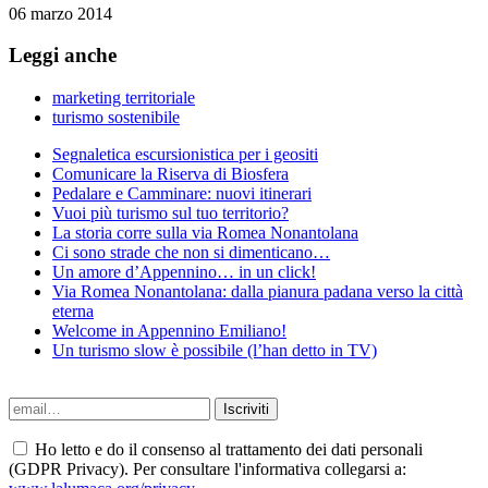
06 marzo 2014
Leggi anche
marketing territoriale
turismo sostenibile
Segnaletica escursionistica per i geositi
Comunicare la Riserva di Biosfera
Pedalare e Camminare: nuovi itinerari
Vuoi più turismo sul tuo territorio?
La storia corre sulla via Romea Nonantolana
Ci sono strade che non si dimenticano…
Un amore d’Appennino… in un click!
Via Romea Nonantolana: dalla pianura padana verso la città
eterna
Welcome in Appennino Emiliano!
Un turismo slow è possibile (l’han detto in TV)
Ho letto e do il consenso al trattamento dei dati personali
(GDPR Privacy). Per consultare l'informativa collegarsi a: