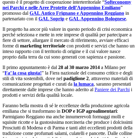
questo è il progetto di cooperazione interterritoriale “
Softeconomy
nei Parchi e nelle Aree Protette dell’Appennino Emiliano
”
promosso dal
GAL Antico Frignano e Appennino Reggiano
in
partenariato con il
GAL Soprip
e
GAL Appennino Bolognese
.
Il progetto ha ancor più valore in questo periodo di crisi economica
perché seleziona e mette in rete imprese di qualità per partecipare a
fiere di settore, allargare il mercato di riferimento, avviare efficaci
forme di
marketing territoriale
con prodotti e servizi che hanno un
inteso rapporto con il territorio di origine e il cui valore nasce
proprio dalla terra da cui sono generati con sapienza e passione.
Il primo appuntamento è dal
28 al 30 marzo 2014
a Milano per
“
Fa’ la cosa giusta!
” la Fiera nazionale del consumo critico e degli
stili di vita sostenibili, dove nel
padiglione 2
, attraverso materiali di
comunicazione progettati e curati da
la lumaca
, saranno presentati
direttamente dalle imprese che hanno aderito al
Paniere dei Parchi
i
prodotti e servizi della qualità locale.
Faranno bella mostra di sé le eccellenze della produzione agricola
emiliana che si trasformano in
DOP e IGP agroalimentari
:
Parmigiano Reggiano ma anche innumerevoli formaggi molli e
squisite ricotte e la gustosissima norcineria che produce i dolcissimi
Prosciutti di Modena e di Parma e tanti altri eccellenti prodotti della
tradizione come profumati salami, culatelli e pancette. Dalle colline