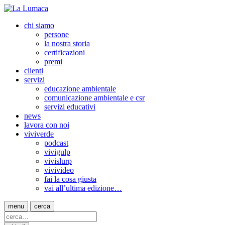
chi siamo
persone
la nostra storia
certificazioni
premi
clienti
servizi
educazione ambientale
comunicazione ambientale e csr
servizi educativi
news
lavora con noi
viviverde
podcast
vivigulp
vivislurp
vivivideo
fai la cosa giusta
vai all’ultima edizione…
menu
cerca