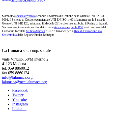
www.lalumaca.org/privacy
Siamo una
società certificata
secondo il Sistema di Gestione della Qualità UNI EN ISO
9001, il Sistema di Gestione Ambientale UNI EN ISO 14001, la norma per la Parità di
Genere UNI PdR 125, adottiamo il Modello 231 e ci è stato attribuito il Rating di legalità.
Siamo orgogliosamente soci fondatori della
Associazione per la RSI
, soci promotori del
Consorzio forestale
Mutina Arborea
e CEAS tematico per la
Rete di Educazione alla
Sostenibilità
della Regione Emilia-Romagna
La Lumaca
soc. coop. sociale
viale Virgilio, 58/M interno 2
41123 Modena
tel. 059 8860012
fax 059 8860124
info@lalumaca.org
lalumaca@pec.lalumaca.org
Facebook
Twitter
YouTube
Instagram
Linkedin