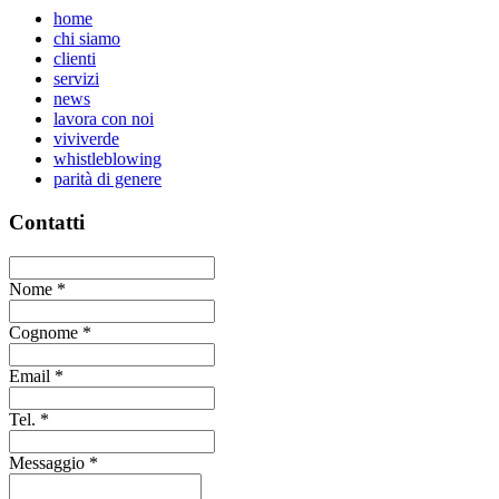
home
chi siamo
clienti
servizi
news
lavora con noi
viviverde
whistleblowing
parità di genere
Contatti
Nome
*
Cognome
*
Email
*
Tel.
*
Messaggio
*