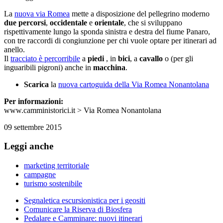
La
nuova via Romea
mette a disposizione del pellegrino moderno
due percorsi
,
occidentale
e
orientale
, che si sviluppano
rispettivamente lungo la sponda sinistra e destra del fiume Panaro,
con tre raccordi di congiunzione per chi vuole optare per itinerari ad
anello.
Il
tracciato è percorribile
a
piedi
, in
bici
, a
cavallo
o (per gli
inguaribili pigroni) anche in
macchina
.
Scarica
la
nuova cartoguida della Via Romea Nonantolana
Per informazioni:
www.camministorici.it > Via Romea Nonantolana
09 settembre 2015
Leggi anche
marketing territoriale
campagne
turismo sostenibile
Segnaletica escursionistica per i geositi
Comunicare la Riserva di Biosfera
Pedalare e Camminare: nuovi itinerari