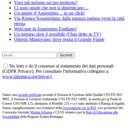
Vuoi più turismo sul tuo territorio?
Ci sono strade che non si dimenticano…
Un amore d’Appennino… in un click!
Via Romea Nonantolana: dalla pianura padana verso la città
eterna
Welcome in Appennino Emiliano!
Un turismo slow è possibile (l’han detto in TV)
Oltrepò Mantovano: dove regna il Grande Fiume
Ho letto e do il consenso al trattamento dei dati personali
(GDPR Privacy). Per consultare l'informativa collegarsi a:
www.lalumaca.org/privacy
Siamo una
società certificata
secondo il Sistema di Gestione della Qualità UNI EN ISO
9001, il Sistema di Gestione Ambientale UNI EN ISO 14001, la norma per la Parità di
Genere UNI PdR 125, adottiamo il Modello 231 e ci è stato attribuito il Rating di legalità.
Siamo orgogliosamente soci fondatori della
Associazione per la RSI
, soci promotori del
Consorzio forestale
Mutina Arborea
e CEAS tematico per la
Rete di Educazione alla
Sostenibilità
della Regione Emilia-Romagna