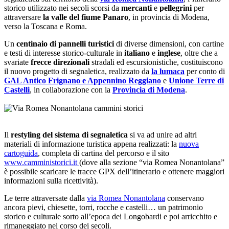
storico utilizzato nei secoli scorsi da
mercanti
e
pellegrini
per
attraversare
la valle del fiume Panaro
, in provincia di Modena,
verso la Toscana e Roma.
Un
centinaio di pannelli turistici
di diverse dimensioni, con cartine
e testi di interesse storico-culturale in
italiano
e
inglese
, oltre che a
svariate
frecce direzionali
stradali ed escursionistiche, costituiscono
il nuovo progetto di segnaletica, realizzato da
la lumaca
per conto di
GAL Antico Frignano e Appennino Reggiano
e
Unione Terre di
Castelli
, in collaborazione con la
Provincia di Modena
.
Il
restyling del sistema di segnaletica
si va ad unire ad altri
materiali di informazione turistica appena realizzati: la
nuova
cartoguida
, completa di cartina del percorso e il sito
www.camministorici.it
(dove alla sezione “via Romea Nonantolana”
è possibile scaricare le tracce GPX dell’itinerario e ottenere maggiori
informazioni sulla ricettività).
Le terre attraversate dalla
via Romea Nonantolana
conservano
ancora pievi, chiesette, torri, rocche e castelli… un patrimonio
storico e culturale sorto all’epoca dei Longobardi e poi arricchito e
rimaneggiato nel corso dei secoli.