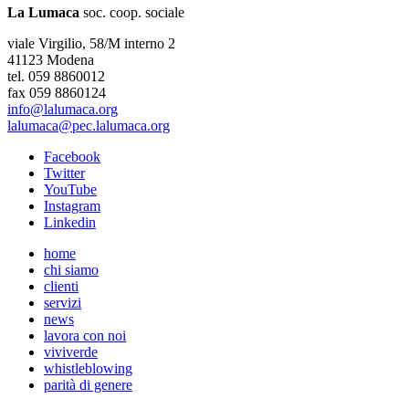
La Lumaca
soc. coop. sociale
viale Virgilio, 58/M interno 2
41123 Modena
tel. 059 8860012
fax 059 8860124
info@lalumaca.org
lalumaca@pec.lalumaca.org
Facebook
Twitter
YouTube
Instagram
Linkedin
home
chi siamo
clienti
servizi
news
lavora con noi
viviverde
whistleblowing
parità di genere