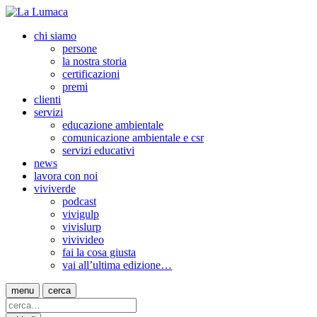
chi siamo
persone
la nostra storia
certificazioni
premi
clienti
servizi
educazione ambientale
comunicazione ambientale e csr
servizi educativi
news
lavora con noi
viviverde
podcast
vivigulp
vivislurp
vivivideo
fai la cosa giusta
vai all’ultima edizione…
menu
cerca