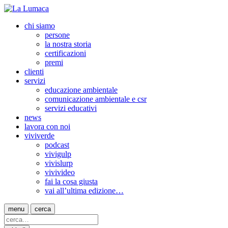
chi siamo
persone
la nostra storia
certificazioni
premi
clienti
servizi
educazione ambientale
comunicazione ambientale e csr
servizi educativi
news
lavora con noi
viviverde
podcast
vivigulp
vivislurp
vivivideo
fai la cosa giusta
vai all’ultima edizione…
menu
cerca