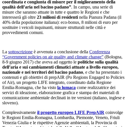
coordinata e congiunta di misure per il miglioramento della
qualità dell’aria nel bacino padano”
. In campo, una serie di
misure che saranno attuate in tutte e quattro le Regioni e che
interesserà gli oltre
23 milioni di residenti
nella Pianura Padana (il
40% della popolazione italiana): eco-bonus, 8 milioni di euro per
sostituire i veicoli inquinanti, misure strutturali nelle città e
provvedimenti comuni.
La
sottoscrizione
è avvenuta a conclusione della
Conferenza
“Government policies on air quality and climate change”
(Bologna,
8-9 giugno 2017) che aveva ad oggetto le
politiche sulla qualità
dell’aria e sui cambiamenti climatici attuate a livello europeo,
nazionale e nei territori del bacino padano
, e che ha presentato i
contenuti e gli obiettivi di prepAIR (Po Regions Engaged to Policies
of Air), un progetto LIFE integrato, coordinato dalla Regione
Emilia-Romagna, che ha visto
la lumaca
come realizzatrice dei
servizi di ideazione, elaborazione grafica e stampa dei materiali di
comunicazione ambientale declinati in tre versioni (italiano, inglese e
sloveno).
Complessivamente
il progetto europeo LIFE PrepAIR
coinvolge
le Regioni Emilia-Romagna, Lombardia, Piemonte, Veneto, Friuli
Venezia Giulia e le rispettive Agenzie ambientali, la Provincia di