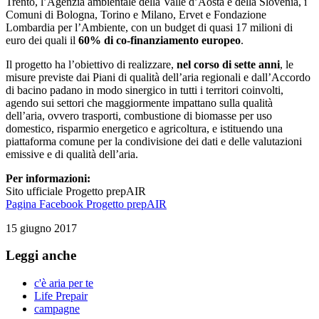
Trento, l’Agenzia ambientale della Valle d’Aosta e della Slovenia, i
Comuni di Bologna, Torino e Milano, Ervet e Fondazione
Lombardia per l’Ambiente, con un budget di quasi 17 milioni di
euro dei quali il
60% di co-finanziamento europeo
.
Il progetto ha l’obiettivo di realizzare,
nel corso di sette anni
, le
misure previste dai Piani di qualità dell’aria regionali e dall’Accordo
di bacino padano in modo sinergico in tutti i territori coinvolti,
agendo sui settori che maggiormente impattano sulla qualità
dell’aria, ovvero trasporti, combustione di biomasse per uso
domestico, risparmio energetico e agricoltura, e istituendo una
piattaforma comune per la condivisione dei dati e delle valutazioni
emissive e di qualità dell’aria.
Per informazioni:
Sito ufficiale Progetto prepAIR
Pagina Facebook Progetto prepAIR
15 giugno 2017
Leggi anche
c'è aria per te
Life Prepair
campagne