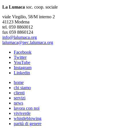
La Lumaca
soc. coop. sociale
viale Virgilio, 58/M interno 2
41123 Modena
tel. 059 8860012
fax 059 8860124
info@lalumaca.org
lalumaca@pec.lalumaca.org
Facebook
Twitter
YouTube
Instagram
Linkedin
home
chi siamo
clienti
servizi
news
lavora con noi
viviverde
whistleblowing
parità di genere