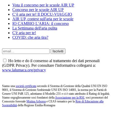
Vota il concorso per le scuole AIR UP
Concorso per le scuole AIR UP
C’è aria per te! Il DOCU-VIAGGIO
AIR UP, contest sull'aria per le scuole
IO CAMBIO L'ARIA: il concorso
La Settimana dell'aria pulita
C'è aria per te!
COVID: che aria tira?
Ho letto e do il consenso al trattamento dei dati personali
(GDPR Privacy). Per consultare l'informativa collegarsi a:
www.lalumaca.org/privacy
Siamo una
società certificata
secondo il Sistema di Gestione della Qualità UNI EN ISO
9001, il Sistema di Gestione Ambientale UNI EN ISO 14001, la norma per la Parità di
Genere UNI PdR 125, adottiamo il Modello 231 e ci è stato attribuito il Rating di legalità.
Siamo orgogliosamente soci fondatori della
Associazione per la RSI
, soci promotori del
Consorzio forestale
Mutina Arborea
e CEAS tematico per la
Rete di Educazione alla
Sostenibilità
della Regione Emilia-Romagna