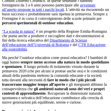
Comuni Distretto Ceramico. In queste settimane i bambini
formiginesi da 3 a 6 anni possono partecipare alle
avventure
all’aperto proposte in tutti i parchi locali
. L’attività sta riscuotendo un
buon successo e probabilmente sarà ripetuta in primavera. Sempre a
Formigine è in corso il coinvolgimento delle scuole primarie per
percorsi sperimentali di outdoor education
.
“La scuola in natura”
è un progetto della Regione Emilia-Romagna
che punta anche a produrre e raccogliere dati e documentazioni ai
fini della ricerca educativa del
Dipartimento di Scienze
dell’educazione dell’Università di Bologna
e del
CTR Educazione
alla sostenibilità
.
Ma perché l’outdoor education come prassi educativa? I bambini di
oggi hanno
sempre meno accesso alla natura in modo quotidiano
e spontaneo
. Il lungo periodo di isolamento vissuto durante la
primavera 2020 (che per alcuni si protrae anche ora) e le condizioni
attuali della pandemia mettono la comunità educante e la società
tutta davanti alla necessità di
fare in modo che i più piccoli
trascorrano maggior tempo all’aperto
e gli insegnanti abbiano la
consapevolezza che
gli ambienti naturali sono dei veri e propri
contesti di apprendimento
. Recuperare la dimensione naturale,
spontanea e selvatica dell’educazione contribuisce alla crescita di
nuove generazioni più equilibrate, serene e curiose.