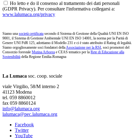
Ho letto e do il consenso al trattamento dei dati personali
(GDPR Privacy). Per consultare l'informativa collegarsi a:
www.lalumaca.org/privacy
Siamo una
società certificata
secondo il Sistema di Gestione della Qualità UNI EN ISO
9001, il Sistema di Gestione Ambientale UNI EN ISO 14001, la norma per la Parità di
Genere UNI PdR 125, adottiamo il Modello 231 e ci è stato attribuito il Rating di legalità.
Siamo orgogliosamente soci fondatori della
Associazione per la RSI
, soci promotori del
Consorzio forestale
Mutina Arborea
e CEAS tematico per la
Rete di Educazione alla
Sostenibilità
della Regione Emilia-Romagna
La Lumaca
soc. coop. sociale
viale Virgilio, 58/M interno 2
41123 Modena
tel. 059 8860012
fax 059 8860124
info@lalumaca.org
lalumaca@pec.lalumaca.org
Facebook
Twitter
YouTube