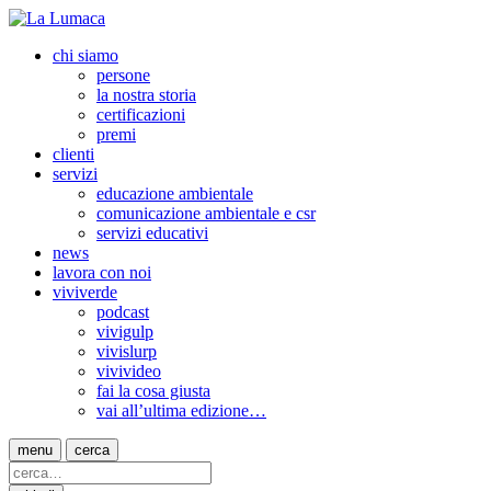
chi siamo
persone
la nostra storia
certificazioni
premi
clienti
servizi
educazione ambientale
comunicazione ambientale e csr
servizi educativi
news
lavora con noi
viviverde
podcast
vivigulp
vivislurp
vivivideo
fai la cosa giusta
vai all’ultima edizione…
menu
cerca