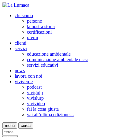
chi siamo
persone
la nostra storia
certificazioni
premi
clienti
servizi
educazione ambientale
comunicazione ambientale e csr
servizi educativi
news
lavora con noi
viviverde
podcast
vivigulp
vivislurp
vivivideo
fai la cosa giusta
vai all’ultima edizione…
menu
cerca