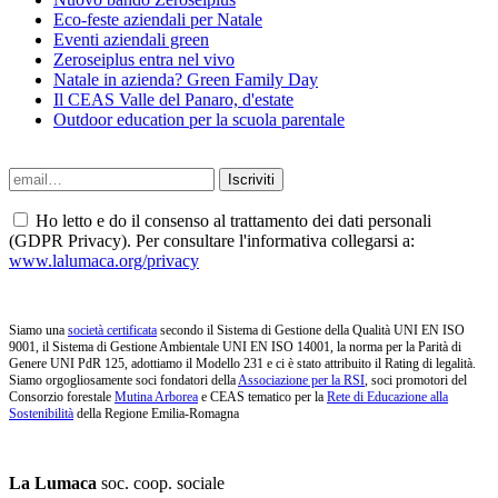
Eco-feste aziendali per Natale
Eventi aziendali green
Zeroseiplus entra nel vivo
Natale in azienda? Green Family Day
Il CEAS Valle del Panaro, d'estate
Outdoor education per la scuola parentale
Ho letto e do il consenso al trattamento dei dati personali
(GDPR Privacy). Per consultare l'informativa collegarsi a:
www.lalumaca.org/privacy
Siamo una
società certificata
secondo il Sistema di Gestione della Qualità UNI EN ISO
9001, il Sistema di Gestione Ambientale UNI EN ISO 14001, la norma per la Parità di
Genere UNI PdR 125, adottiamo il Modello 231 e ci è stato attribuito il Rating di legalità.
Siamo orgogliosamente soci fondatori della
Associazione per la RSI
, soci promotori del
Consorzio forestale
Mutina Arborea
e CEAS tematico per la
Rete di Educazione alla
Sostenibilità
della Regione Emilia-Romagna
La Lumaca
soc. coop. sociale