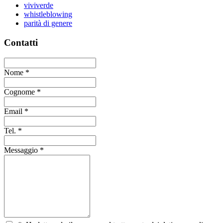
viviverde
whistleblowing
parità di genere
Contatti
Nome
*
Cognome
*
Email
*
Tel.
*
Messaggio
*