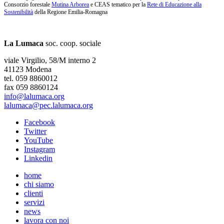
Consorzio forestale
Mutina Arborea
e CEAS tematico per la
Rete di Educazione alla
Sostenibilità
della Regione Emilia-Romagna
La Lumaca
soc. coop. sociale
viale Virgilio, 58/M interno 2
41123 Modena
tel. 059 8860012
fax 059 8860124
info@lalumaca.org
lalumaca@pec.lalumaca.org
Facebook
Twitter
YouTube
Instagram
Linkedin
home
chi siamo
clienti
servizi
news
lavora con noi