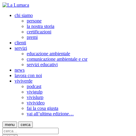
chi siamo
persone
la nostra storia
certificazioni
premi
clienti
servizi
educazione ambientale
comunicazione ambientale e csr
servizi educativi
news
lavora con noi
viviverde
podcast
vivigulp
vivislurp
vivivideo
fai la cosa giusta
vai all’ultima edizione…
menu
cerca