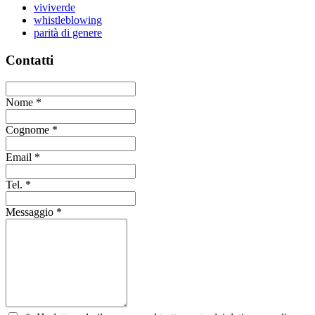
viviverde
whistleblowing
parità di genere
Contatti
Nome
*
Cognome
*
Email
*
Tel.
*
Messaggio
*