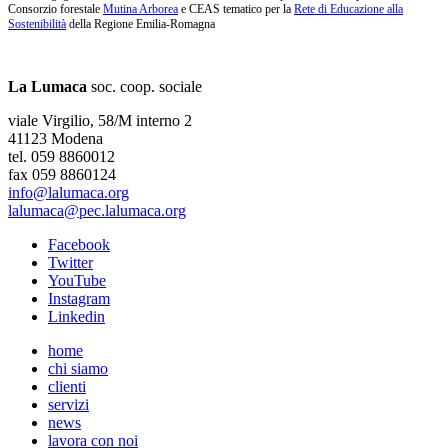
Consorzio forestale
Mutina Arborea
e CEAS tematico per la
Rete di Educazione alla
Sostenibilità
della Regione Emilia-Romagna
La Lumaca
soc. coop. sociale
viale Virgilio, 58/M interno 2
41123 Modena
tel. 059 8860012
fax 059 8860124
info@lalumaca.org
lalumaca@pec.lalumaca.org
Facebook
Twitter
YouTube
Instagram
Linkedin
home
chi siamo
clienti
servizi
news
lavora con noi