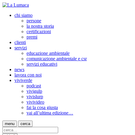
chi siamo
persone
la nostra storia
certificazioni
premi
clienti
servizi
educazione ambientale
comunicazione ambientale e csr
servizi educativi
news
lavora con noi
viviverde
podcast
vivigulp
vivislurp
vivivideo
fai la cosa giusta
vai all’ultima edizione…
menu
cerca