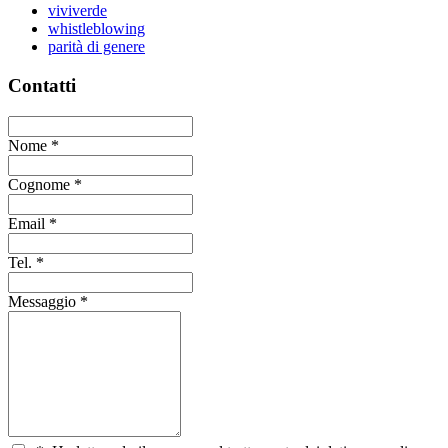
viviverde
whistleblowing
parità di genere
Contatti
Nome
*
Cognome
*
Email
*
Tel.
*
Messaggio
*