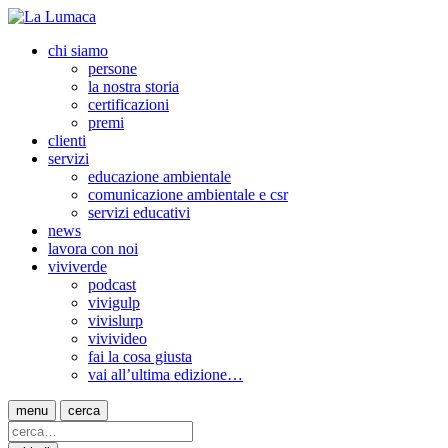
chi siamo
persone
la nostra storia
certificazioni
premi
clienti
servizi
educazione ambientale
comunicazione ambientale e csr
servizi educativi
news
lavora con noi
viviverde
podcast
vivigulp
vivislurp
vivivideo
fai la cosa giusta
vai all’ultima edizione…
menu
cerca