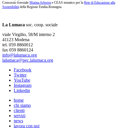
Consorzio forestale
Mutina Arborea
e CEAS tematico per la
Rete di Educazione alla
Sostenibilità
della Regione Emilia-Romagna
La Lumaca
soc. coop. sociale
viale Virgilio, 58/M interno 2
41123 Modena
tel. 059 8860012
fax 059 8860124
info@lalumaca.org
lalumaca@pec.lalumaca.org
Facebook
Twitter
YouTube
Instagram
Linkedin
home
chi siamo
clienti
servizi
news
lavora con noi