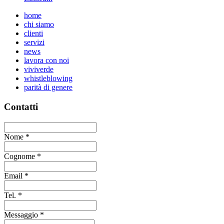
home
chi siamo
clienti
servizi
news
lavora con noi
viviverde
whistleblowing
parità di genere
Contatti
Nome
*
Cognome
*
Email
*
Tel.
*
Messaggio
*