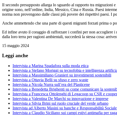
Il secondo presupposto allarga lo sguardo al rapporto tra migrazioni e
origine sono, nell’ordine, India, Messico, Cina e Russia. Paesi interm
norma non provengono dalle classi più povere dei rispettivi paesi. I p
Anche ammettendo che una parte di questi migranti forzati prima o po
Ed infine avuto il coraggio di rafforzare i confini per non accogliere i
dalla loro terra per ragioni ambientali, succederà la stessa cosa: arriv
15 maggio 2024
Leggi anche
Intervista a Marina Spadafora sulla moda etica
Intervista a Stefano Moriggi su tecnofobia e intelligenza artifici
Intervista a Massimiliano Granieri su investimenti sostenibili
Intervista a Ottavia Belli su sfuso e zero waste
Intervista a Nicola Nurra sull’era del Plasticene
Intervista a Benedetta Brighenti su come comunicare la sostenibi
Intervista a Francesca Ottolenghi di Legacoop su CSR e cooper
Intervista a Valentina De Marchi su innovazione e imprese
Intervista a Silvia Brini sul ruolo cruciale del verde urbano
Intervista ad Alberto Masini su banche e Responsabilità Social
Intervista a Claudio Siciliano sui campi estivi antimafia per rag