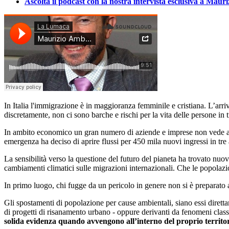
Ascolta il podcast con la nostra intervista esclusiva a Mau
In Italia l'immigrazione è in maggioranza femminile e cristiana. L’arriv
discretamente, non ci sono barche e rischi per la vita delle persone in
In ambito economico un gran numero di aziende e imprese non vede af
emergenza ha deciso di aprire flussi per 450 mila nuovi ingressi in tre 
La sensibilità verso la questione del futuro del pianeta ha trovato nuovi
cambiamenti climatici sulle migrazioni internazionali. Che le popolazio
In primo luogo, chi fugge da un pericolo in genere non si è preparato a
Gli spostamenti di popolazione per cause ambientali, siano essi direttam
di progetti di risanamento urbano - oppure derivanti da fenomeni clas
solida evidenza quando avvengono all’interno del proprio territor