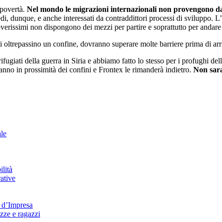
 povertà.
Nel mondo le migrazioni internazionali non provengono dai
edi, dunque, e anche interessati da contraddittori processi di sviluppo.
overissimi non dispongono dei mezzi per partire e soprattutto per andare
i oltrepassino un confine, dovranno superare molte barriere prima di ar
 rifugiati della guerra in Siria e abbiamo fatto lo stesso per i profughi d
eranno in prossimità dei confini e Frontex le rimanderà indietro.
Non sara
ale
lità
ative
e d’Impresa
azze e ragazzi