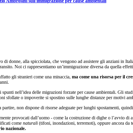
rizio Ambrosini sull'immigrazione per cause ambientali
o di donne, alla spicciolata, che vengono ad assistere gli anziani in Ita
 transito. Noi ci rappresentiamo un’immigrazione diversa da quella effett
fatto gli stranieri come una minaccia,
ma come una risorsa per il cr
anni.
 spunti nell’idea delle migrazioni forzate per cause ambientali. Gli studi
ni sfollate o impoverite si spostino sulle lunghe distanze per motivi ambi
 partire, non dispone di risorse adeguate per lunghi spostamenti, quindi
ente provocati dall’uomo - come la costruzione di dighe o l’avvio di attivi
sificati come
naturali
(tifoni, inondazioni, terremoti), oppure ancora da 
io nazionale.