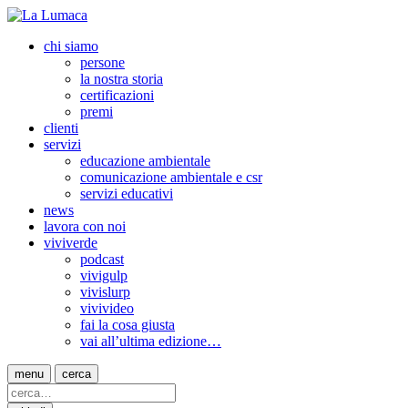
chi siamo
persone
la nostra storia
certificazioni
premi
clienti
servizi
educazione ambientale
comunicazione ambientale e csr
servizi educativi
news
lavora con noi
viviverde
podcast
vivigulp
vivislurp
vivivideo
fai la cosa giusta
vai all’ultima edizione…
menu
cerca