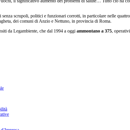
i Fuochi, il significativo aumento dei problemi di salute… Tutto ciò ha 
 senza scrupoli, politici e funzionari corrotti, in particolare nelle quat
angheta, dei comuni di Anzio e Nettuno, in provincia di Roma.
siti da Legambiente, che dal 1994 a oggi
ammontano a 375
, operativi
ale
lità
ative
e d’Impresa