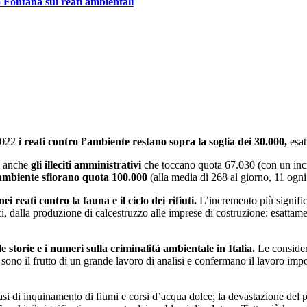
o Fontana sui reati ambientali
2022
i reati contro l’ambiente restano sopra la soglia dei 30.000,
esat
i anche
gli illeciti amministrativi
che toccano quota 67.030 (con un inc
l’ambiente sfiorano quota 100.000
(alla media di 268 al giorno, 11 ogni
ei reati contro la fauna e il ciclo dei rifiuti.
L’incremento più significat
tici, dalla produzione di calcestruzzo alle imprese di costruzione: esattame
 storie e i numeri sulla criminalità ambientale in Italia.
Le consider
, sono il frutto di un grande lavoro di analisi e confermano il lavoro impo
casi di inquinamento di fiumi e corsi d’acqua dolce; la devastazione del p