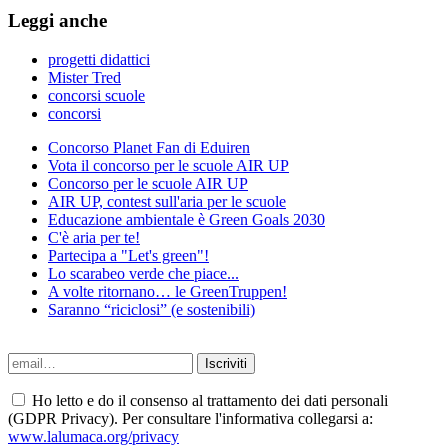
Leggi anche
progetti didattici
Mister Tred
concorsi scuole
concorsi
Concorso Planet Fan di Eduiren
Vota il concorso per le scuole AIR UP
Concorso per le scuole AIR UP
AIR UP, contest sull'aria per le scuole
Educazione ambientale è Green Goals 2030
C'è aria per te!
Partecipa a "Let's green"!
Lo scarabeo verde che piace...
A volte ritornano… le GreenTruppen!
Saranno “riciclosi” (e sostenibili)
Ho letto e do il consenso al trattamento dei dati personali
(GDPR Privacy). Per consultare l'informativa collegarsi a:
www.lalumaca.org/privacy