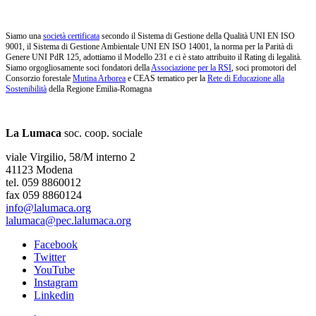
Siamo una
società certificata
secondo il Sistema di Gestione della Qualità UNI EN ISO
9001, il Sistema di Gestione Ambientale UNI EN ISO 14001, la norma per la Parità di
Genere UNI PdR 125, adottiamo il Modello 231 e ci è stato attribuito il Rating di legalità.
Siamo orgogliosamente soci fondatori della
Associazione per la RSI
, soci promotori del
Consorzio forestale
Mutina Arborea
e CEAS tematico per la
Rete di Educazione alla
Sostenibilità
della Regione Emilia-Romagna
La Lumaca
soc. coop. sociale
viale Virgilio, 58/M interno 2
41123 Modena
tel. 059 8860012
fax 059 8860124
info@lalumaca.org
lalumaca@pec.lalumaca.org
Facebook
Twitter
YouTube
Instagram
Linkedin