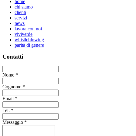
home
chi siamo
clienti
servizi
news
lavora con noi
viviverde
whistleblowing
parità di genere
Contatti
Nome
*
Cognome
*
Email
*
Tel.
*
Messaggio
*