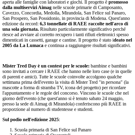
aperta alle famiglie con laboratori e giochi. Il progetto è
promosso
dalla multiservizi Aimag
nelle scuole primarie di Camposanto,
Cavezzo, Concordia, Medolla, Mirandola, San Felice sul Panaro,
San Prospero, San Possidonio, in provincia di Modena. Quest'anno
edizione da record:
6,3 tonnellate di RAEE raccolte nell'arco di
una sola giornata.
Risultato particolarmente significativo perché
riesce ad avviare al corretto recupero i tanti rifiuti elettronici spesso
dimenticati in cassetti, garage e cantine. Il progetto è stato i
deato nel
2005 da La Lumaca
e continua a raggiungere risultati significativi.
Mister Tred Day è un contest per le scuole:
bambine e bambini
sono invitati a cercare i RAEE che hanno nelle loro case (e in quelle
di parenti e amici). Tutte le scuole coinvolte accolgono qualche
settimana prima dell'evento la visita di Mister Tred "in persona" (la
mascotte a forma di stramba TV, icona del progetto) per ricordare
l'appuntamento e le regole del concorso. Vincono le scuole che nel
giorno dell'evento (che quest'anno si è tenuto sabato 24 maggio,
presso la sede di Aimag di Mirandola) conferiscono più RAEE in
proporzione al numero di studentesse e studenti.
Sul podio nell'edizione 2025
:
Scuola primaria di San Felice sul Panaro