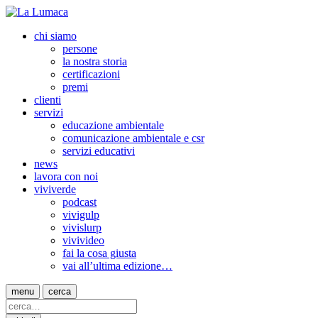
chi siamo
persone
la nostra storia
certificazioni
premi
clienti
servizi
educazione ambientale
comunicazione ambientale e csr
servizi educativi
news
lavora con noi
viviverde
podcast
vivigulp
vivislurp
vivivideo
fai la cosa giusta
vai all’ultima edizione…
menu
cerca