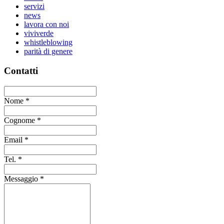
servizi
news
lavora con noi
viviverde
whistleblowing
parità di genere
Contatti
Nome
*
Cognome
*
Email
*
Tel.
*
Messaggio
*