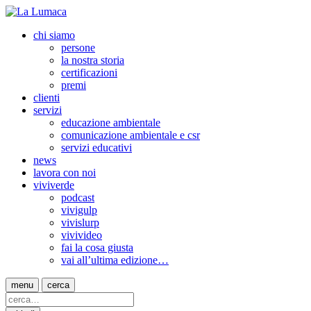
chi siamo
persone
la nostra storia
certificazioni
premi
clienti
servizi
educazione ambientale
comunicazione ambientale e csr
servizi educativi
news
lavora con noi
viviverde
podcast
vivigulp
vivislurp
vivivideo
fai la cosa giusta
vai all’ultima edizione…
menu
cerca