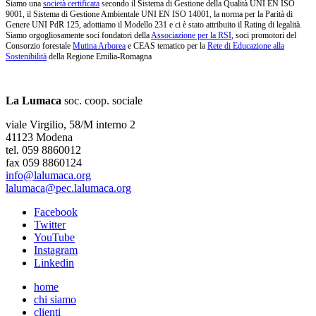
Siamo una
società certificata
secondo il Sistema di Gestione della Qualità UNI EN ISO
9001, il Sistema di Gestione Ambientale UNI EN ISO 14001, la norma per la Parità di
Genere UNI PdR 125, adottiamo il Modello 231 e ci è stato attribuito il Rating di legalità.
Siamo orgogliosamente soci fondatori della
Associazione per la RSI
, soci promotori del
Consorzio forestale
Mutina Arborea
e CEAS tematico per la
Rete di Educazione alla
Sostenibilità
della Regione Emilia-Romagna
La Lumaca
soc. coop. sociale
viale Virgilio, 58/M interno 2
41123 Modena
tel. 059 8860012
fax 059 8860124
info@lalumaca.org
lalumaca@pec.lalumaca.org
Facebook
Twitter
YouTube
Instagram
Linkedin
home
chi siamo
clienti