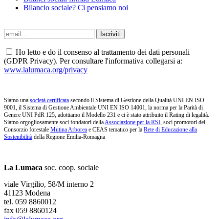
Bilancio sociale? Ci pensiamo noi
Ho letto e do il consenso al trattamento dei dati personali
(GDPR Privacy). Per consultare l'informativa collegarsi a:
www.lalumaca.org/privacy
Siamo una
società certificata
secondo il Sistema di Gestione della Qualità UNI EN ISO
9001, il Sistema di Gestione Ambientale UNI EN ISO 14001, la norma per la Parità di
Genere UNI PdR 125, adottiamo il Modello 231 e ci è stato attribuito il Rating di legalità.
Siamo orgogliosamente soci fondatori della
Associazione per la RSI
, soci promotori del
Consorzio forestale
Mutina Arborea
e CEAS tematico per la
Rete di Educazione alla
Sostenibilità
della Regione Emilia-Romagna
La Lumaca
soc. coop. sociale
viale Virgilio, 58/M interno 2
41123 Modena
tel. 059 8860012
fax 059 8860124