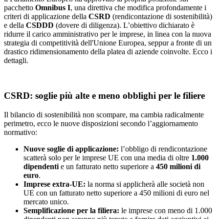
pacchetto
Omnibus I
, una direttiva che modifica profondamente i
criteri di applicazione della
CSRD
(rendicontazione di sostenibilità)
e della
CSDDD
(dovere di diligenza). L’obiettivo dichiarato è
ridurre il carico amministrativo per le imprese, in linea con la nuova
strategia di competitività dell'Unione Europea, seppur a fronte di un
drastico ridimensionamento della platea di aziende coinvolte. Ecco i
dettagli.
CSRD: soglie più alte e meno obblighi per le filiere
Il bilancio di sostenibilità non scompare, ma cambia radicalmente
perimetro, ecco le nuove disposizioni secondo l’aggiornamento
normativo:
Nuove soglie di applicazione:
l’obbligo di rendicontazione
scatterà solo per le imprese UE con una media di oltre
1.000
dipendenti
e un fatturato netto superiore a
450 milioni di
euro
.
Imprese extra-UE:
la norma si applicherà alle società non
UE con un fatturato netto superiore a 450 milioni di euro nel
mercato unico.
Semplificazione per la filiera:
le imprese con meno di 1.000