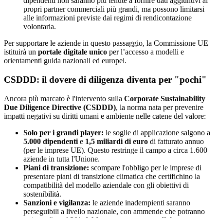
dipendenti non saranno più tenute a fornire dati aggiuntivi ai
propri partner commerciali più grandi, ma possono limitarsi
alle informazioni previste dai regimi di rendicontazione
volontaria.
Per supportare le aziende in questo passaggio, la Commissione UE
istituirà un
portale digitale unico
per l’accesso a modelli e
orientamenti guida nazionali ed europei.
CSDDD: il dovere di diligenza diventa per "pochi"
Ancora più marcato è l'intervento sulla
Corporate Sustainability
Due Diligence Directive (CSDDD)
, la norma nata per prevenire
impatti negativi su diritti umani e ambiente nelle catene del valore:
Solo per i grandi player:
le soglie di applicazione salgono a
5.000 dipendenti
e
1,5 miliardi di euro
di fatturato annuo
(per le imprese UE). Questo restringe il campo a circa 1.600
aziende in tutta l'Unione.
Piani di transizione:
scompare l'obbligo per le imprese di
presentare piani di transizione climatica che certifichino la
compatibilità del modello aziendale con gli obiettivi di
sostenibilità.
Sanzioni e vigilanza:
le aziende inadempienti saranno
perseguibili a livello nazionale, con ammende che potranno