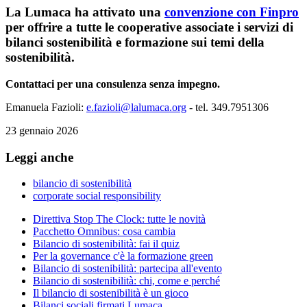
La Lumaca ha attivato una
convenzione con Finpro
per offrire a tutte le cooperative associate i servizi di
bilanci sostenibilità e formazione sui temi della
sostenibilità.
Contattaci per una consulenza senza impegno.
Emanuela Fazioli:
e.fazioli@lalumaca.org
- tel. 349.7951306
23 gennaio 2026
Leggi anche
bilancio di sostenibilità
corporate social responsibility
Direttiva Stop The Clock: tutte le novità
Pacchetto Omnibus: cosa cambia
Bilancio di sostenibilità: fai il quiz
Per la governance c'è la formazione green
Bilancio di sostenibilità: partecipa all'evento
Bilancio di sostenibilità: chi, come e perché
Il bilancio di sostenibilità è un gioco
Bilanci sociali firmati Lumaca