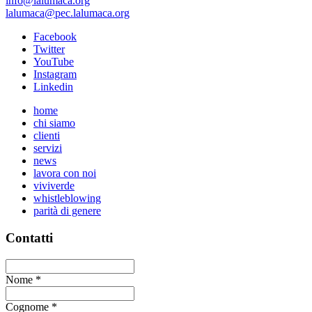
info@lalumaca.org
lalumaca@pec.lalumaca.org
Facebook
Twitter
YouTube
Instagram
Linkedin
home
chi siamo
clienti
servizi
news
lavora con noi
viviverde
whistleblowing
parità di genere
Contatti
Nome
*
Cognome
*