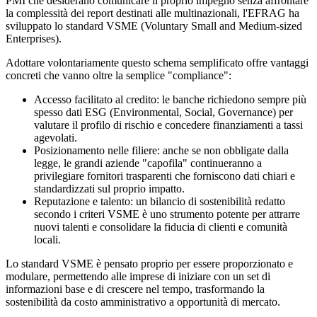
PMI che desiderano comunicare il proprio impegno senza affrontare
la complessità dei report destinati alle multinazionali, l'EFRAG ha
sviluppato lo standard VSME (Voluntary Small and Medium-sized
Enterprises).
Adottare volontariamente questo schema semplificato offre vantaggi
concreti che vanno oltre la semplice "compliance":
Accesso facilitato al credito: le banche richiedono sempre più
spesso dati ESG (Environmental, Social, Governance) per
valutare il profilo di rischio e concedere finanziamenti a tassi
agevolati.
Posizionamento nelle filiere: anche se non obbligate dalla
legge, le grandi aziende "capofila" continueranno a
privilegiare fornitori trasparenti che forniscono dati chiari e
standardizzati sul proprio impatto.
Reputazione e talento: un bilancio di sostenibilità redatto
secondo i criteri VSME è uno strumento potente per attrarre
nuovi talenti e consolidare la fiducia di clienti e comunità
locali.
Lo standard VSME è pensato proprio per essere proporzionato e
modulare, permettendo alle imprese di iniziare con un set di
informazioni base e di crescere nel tempo, trasformando la
sostenibilità da costo amministrativo a opportunità di mercato.