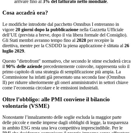
arrivare fino al
3% del fatturato netto mondiale
.
Cosa accadrà ora?
Le modifiche introdotte dal pacchetto Omnibus I entreranno in
vigore
20 giorni dopo la pubblicazione
nella Gazzetta Ufficiale
dell’UE (prevista a breve, dopo il via libera formale del Consiglio).
Gli Stati membri avranno tempo fino al
2028
per recepire la
direttiva, mentre per la CSDDD la piena applicazione è slittata al
26
luglio 2029
.
Questo "dietrofront" normativo, che secondo le stime escluderà circa
il
90% delle aziende
precedentemente coinvolte, rappresenta solo il
primo capitolo di una strategia di semplificazione più ampia. La
Commissione ha infatti già presentato una seconda fase (Omnibus
II) per ridurre ulteriormente gli oneri amministrativi in settori chiave
come l’economia circolare e le emissioni industriali.
Oltre l’obbligo: alle PMI conviene il bilancio
volontario (VSME)
Nonostante l’innalzamento delle soglie escluda la maggior parte
delle piccole e medie imprese dagli obblighi di legge, la trasparenza
in ambito ESG resta una leva competitiva imprescindibile. Per le