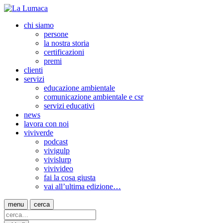
chi siamo
persone
la nostra storia
certificazioni
premi
clienti
servizi
educazione ambientale
comunicazione ambientale e csr
servizi educativi
news
lavora con noi
viviverde
podcast
vivigulp
vivislurp
vivivideo
fai la cosa giusta
vai all’ultima edizione…
menu
cerca