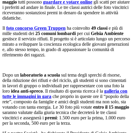
maggio
tutti possono
guardare e votare online
gli scatti per aiutare
i preferiti ad andare in finale. Le tre classi autrici delle foto vincitrici
riceveranno sostanziosi premi in denaro da spendere in attività
didattiche.
Il
foto concorso Green Truppen
ha coinvolto
49 classi
e più di
mille studenti dei
25 comuni lombardi
per cui
Gelsia Ambiente
gestisce il servizio rifiuti. Il progetto si è articolato lungo un percorso
mirato a sviluppare la coscienza ecologica delle giovani generazioni
e, allo stesso tempo, in grado di appassionare la comunità di
riferimento dei ragazzi.
Dopo un
laboratorio a scuola
sul tema degli sprechi di risorse,
della riduzione dei rifiuti e del riciclo, gli studenti si sono cimentati
in lavori di gruppo o individuali per rappresentare con una foto la
loro
idea anti-spreco
. Il risultato di questa ricerca è la
galleria con
tutte le immagini in gara
che proprio in queste ore il “popolo della
rete”, composto da famiglie e amici degli studenti ma non solo, sta
votando con tanta energia. Le 30 foto più votate
entro il 15 maggio
saranno valutate dalla giuria tecnica che decreterà le tre classi
vincitrici e assegnerà i
premi
: 1.500 euro per la prima, 1.000 euro
per la seconda, 500 euro per la terza.