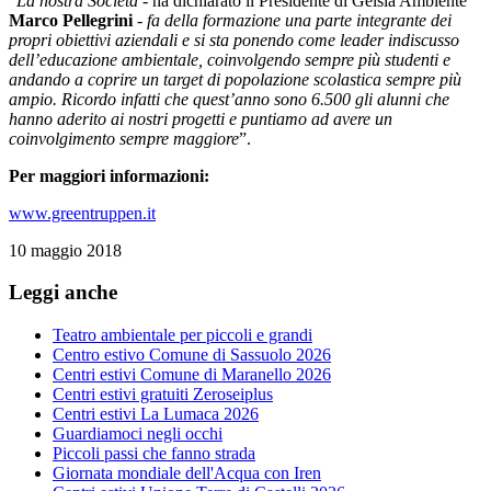
“
La nostra Società
- ha dichiarato il Presidente di Gelsia Ambiente
Marco Pellegrini
-
fa della formazione una parte integrante dei
propri obiettivi aziendali e si sta ponendo come leader indiscusso
dell’educazione ambientale, coinvolgendo sempre più studenti e
andando a coprire un target di popolazione scolastica sempre più
ampio. Ricordo infatti che quest’anno sono 6.500 gli alunni che
hanno aderito ai nostri progetti e puntiamo ad avere un
coinvolgimento sempre maggiore
”.
Per maggiori informazioni:
www.greentruppen.it
10 maggio 2018
Leggi anche
Teatro ambientale per piccoli e grandi
Centro estivo Comune di Sassuolo 2026
Centri estivi Comune di Maranello 2026
Centri estivi gratuiti Zeroseiplus
Centri estivi La Lumaca 2026
Guardiamoci negli occhi
Piccoli passi che fanno strada
Giornata mondiale dell'Acqua con Iren