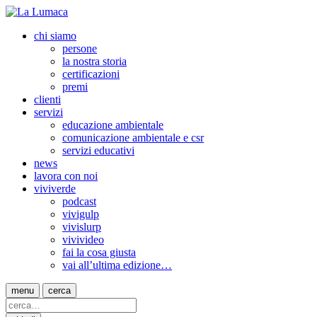
chi siamo
persone
la nostra storia
certificazioni
premi
clienti
servizi
educazione ambientale
comunicazione ambientale e csr
servizi educativi
news
lavora con noi
viviverde
podcast
vivigulp
vivislurp
vivivideo
fai la cosa giusta
vai all’ultima edizione…
menu
cerca