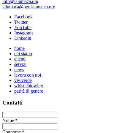
info@lalumaca.org
lalumaca@pec.lalumaca.org
Facebook
Twitter
YouTube
Instagram
Linkedin
home
chi siamo
clienti
servizi
news
lavora con noi
viviverde
whistleblowing
parità di genere
Contatti
Nome
*
Cognome
*