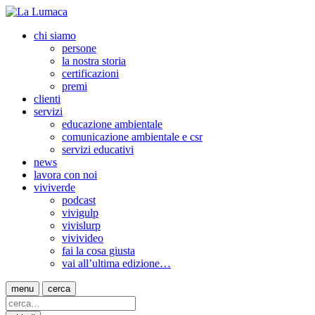
chi siamo
persone
la nostra storia
certificazioni
premi
clienti
servizi
educazione ambientale
comunicazione ambientale e csr
servizi educativi
news
lavora con noi
viviverde
podcast
vivigulp
vivislurp
vivivideo
fai la cosa giusta
vai all’ultima edizione…
menu
cerca