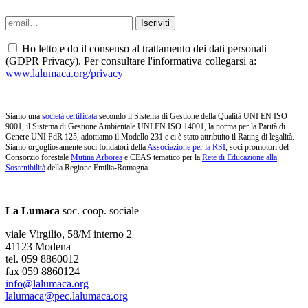
Ho letto e do il consenso al trattamento dei dati personali
(GDPR Privacy). Per consultare l'informativa collegarsi a:
www.lalumaca.org/privacy
Siamo una
società certificata
secondo il Sistema di Gestione della Qualità UNI EN ISO
9001, il Sistema di Gestione Ambientale UNI EN ISO 14001, la norma per la Parità di
Genere UNI PdR 125, adottiamo il Modello 231 e ci è stato attribuito il Rating di legalità.
Siamo orgogliosamente soci fondatori della
Associazione per la RSI
, soci promotori del
Consorzio forestale
Mutina Arborea
e CEAS tematico per la
Rete di Educazione alla
Sostenibilità
della Regione Emilia-Romagna
La Lumaca
soc. coop. sociale
viale Virgilio, 58/M interno 2
41123 Modena
tel. 059 8860012
fax 059 8860124
info@lalumaca.org
lalumaca@pec.lalumaca.org