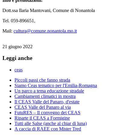
Info e prenotazioni:
Dott.ssa Ilaria Mantovani, Comune di Nonantola
Tel. 059-896651,
Mail:
cultura@comune.nonantola.mo.it
21 giugno 2022
Leggi anche
ceas
Piccoli passi che fanno strada
Siamo Ceas tematico per l'Emilia-Romagna
Un parco a tema educazione stradale
Cambiamenti climatici in mostra
Il CEAS Valle del Panaro, d'estate
CEAS Valle del Panaro al via
FutuRES – Il convegno dei CEAS
Riparte il CEAS a Formigine
Tutti alle Salse (anche al chiar di luna)
A caccia di RAEE con Mister Tred