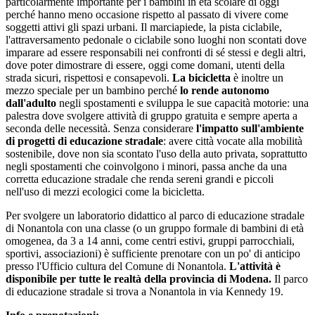
particolarmente importante per i bambini in età scolare di oggi
perché hanno meno occasione rispetto al passato di vivere come
soggetti attivi gli spazi urbani. Il marciapiede, la pista ciclabile,
l'attraversamento pedonale o ciclabile sono luoghi non scontati dove
imparare ad essere responsabili nei confronti di sé stessi e degli altri,
dove poter dimostrare di essere, oggi come domani, utenti della
strada sicuri, rispettosi e consapevoli.
La bicicletta
è inoltre un
mezzo speciale per un bambino perché
lo rende autonomo
dall'adulto
negli spostamenti e sviluppa le sue capacità motorie: una
palestra dove svolgere attività di gruppo gratuita e sempre aperta a
seconda delle necessità. Senza considerare
l'impatto sull'ambiente
di progetti di educazione stradale
: avere città vocate alla mobilità
sostenibile, dove non sia scontato l'uso della auto privata, soprattutto
negli spostamenti che coinvolgono i minori, passa anche da una
corretta educazione stradale che renda sereni grandi e piccoli
nell'uso di mezzi ecologici come la bicicletta.
Per svolgere un laboratorio didattico al parco di educazione stradale
di Nonantola con una classe (o un gruppo formale di bambini di età
omogenea, da 3 a 14 anni, come centri estivi, gruppi parrocchiali,
sportivi, associazioni) è sufficiente prenotare con un po' di anticipo
presso l'Ufficio cultura del Comune di Nonantola.
L'attività è
disponibile per tutte le realtà della provincia di Modena.
Il parco
di educazione stradale si trova a Nonantola in via Kennedy 19.