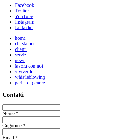
Facebook
Twitter
YouTube
Instagram
Linkedin
home
chi siamo
clienti
servizi
news
lavora con noi
viviverde
whistleblowing
parità di genere
Contatti
Nome
*
Cognome
*
Email
*