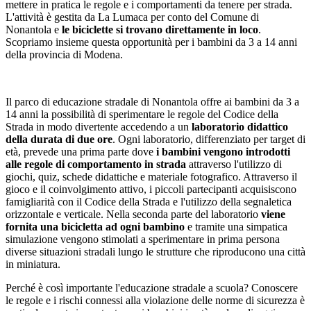
mettere in pratica le regole e i comportamenti da tenere per strada.
L'attività è gestita da La Lumaca per conto del Comune di
Nonantola e
le biciclette si trovano direttamente in loco
.
Scopriamo insieme questa opportunità per i bambini da 3 a 14 anni
della provincia di Modena.
Il parco di educazione stradale di Nonantola offre ai bambini da 3 a
14 anni la possibilità di sperimentare le regole del Codice della
Strada in modo divertente accedendo a un
laboratorio didattico
della durata di due ore
. Ogni laboratorio, differenziato per target di
età, prevede una prima parte dove
i bambini vengono introdotti
alle regole di comportamento in strada
attraverso l'utilizzo di
giochi, quiz, schede didattiche e materiale fotografico. Attraverso il
gioco e il coinvolgimento attivo, i piccoli partecipanti acquisiscono
famigliarità con il Codice della Strada e l'utilizzo della segnaletica
orizzontale e verticale. Nella seconda parte del laboratorio
viene
fornita una bicicletta ad ogni bambino
e tramite una simpatica
simulazione vengono stimolati a sperimentare in prima persona
diverse situazioni stradali lungo le strutture che riproducono una città
in miniatura.
Perché è così importante l'educazione stradale a scuola? Conoscere
le regole e i rischi connessi alla violazione delle norme di sicurezza è