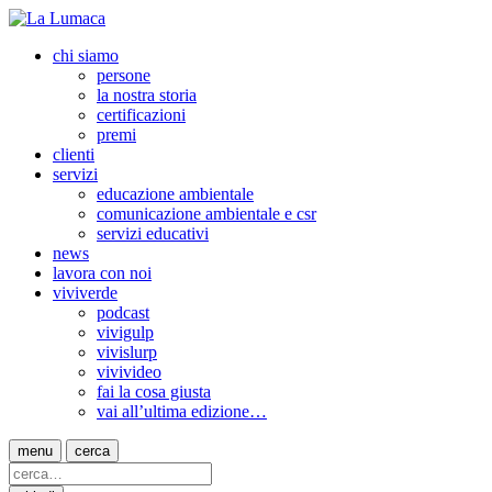
chi siamo
persone
la nostra storia
certificazioni
premi
clienti
servizi
educazione ambientale
comunicazione ambientale e csr
servizi educativi
news
lavora con noi
viviverde
podcast
vivigulp
vivislurp
vivivideo
fai la cosa giusta
vai all’ultima edizione…
menu
cerca