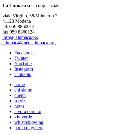
La Lumaca
soc. coop. sociale
viale Virgilio, 58/M interno 2
41123 Modena
tel. 059 8860012
fax 059 8860124
info@lalumaca.org
lalumaca@pec.lalumaca.org
Facebook
Twitter
YouTube
Instagram
Linkedin
home
chi siamo
clienti
servizi
news
lavora con noi
viviverde
whistleblowing
parità di genere