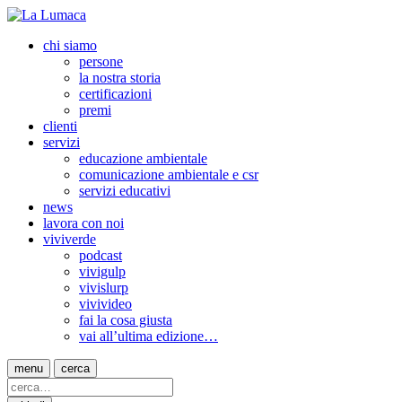
chi siamo
persone
la nostra storia
certificazioni
premi
clienti
servizi
educazione ambientale
comunicazione ambientale e csr
servizi educativi
news
lavora con noi
viviverde
podcast
vivigulp
vivislurp
vivivideo
fai la cosa giusta
vai all’ultima edizione…
menu
cerca