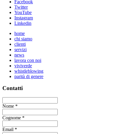
Facebook
Twitter
YouTube
Instagram
Linkedin
home
chi siamo
clienti
servizi
news
lavora con noi
viviverde
whistleblowing
parità di genere
Contatti
Nome
*
Cognome
*
Email
*