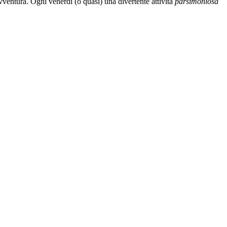
vventura. Ogni venerdì (o quasì) una divertente attività
parsimoniosa