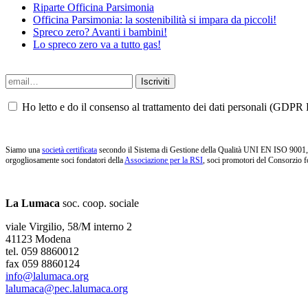
Riparte Officina Parsimonia
Officina Parsimonia: la sostenibilità si impara da piccoli!
Spreco zero? Avanti i bambini!
Lo spreco zero va a tutto gas!
Ho letto e do il consenso al trattamento dei dati personali (GDPR P
Siamo una
società certificata
secondo il Sistema di Gestione della Qualità UNI EN ISO 9001, i
orgogliosamente soci fondatori della
Associazione per la RSI
, soci promotori del Consorzio f
La Lumaca
soc. coop. sociale
viale Virgilio, 58/M interno 2
41123 Modena
tel. 059 8860012
fax 059 8860124
info@lalumaca.org
lalumaca@pec.lalumaca.org