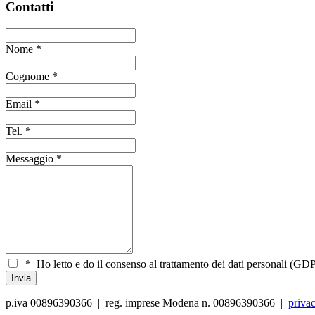
Contatti
Nome
*
Cognome
*
Email
*
Tel.
*
Messaggio
*
*
Ho letto e do il consenso al trattamento dei dati personali (GDP
p.iva 00896390366 | reg. imprese Modena n. 00896390366 |
priva