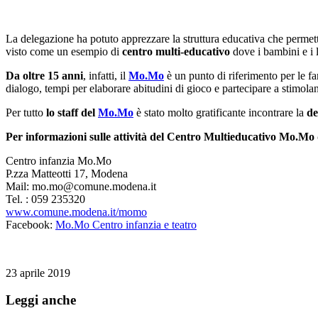
La delegazione ha potuto apprezzare la struttura educativa che permette a
visto come un esempio di
centro multi-educativo
dove i bambini e i 
Da oltre 15 anni
, infatti, il
Mo.Mo
è un punto di riferimento per le fa
dialogo, tempi per elaborare abitudini di gioco e partecipare a stimola
Per tutto
lo staff del
Mo.Mo
è stato molto gratificante incontrare la
de
Per informazioni sulle attività del Centro Multieducativo Mo.M
Centro infanzia Mo.Mo
P.zza Matteotti 17, Modena
Mail: mo.mo@comune.modena.it
Tel. : 059 235320
www.comune.modena.it/momo
Facebook:
Mo.Mo Centro infanzia e teatro
23 aprile 2019
Leggi anche