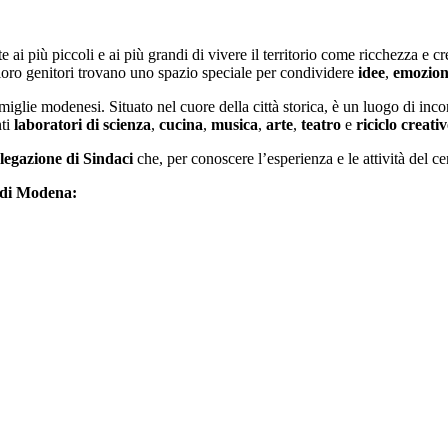
i più piccoli e ai più grandi di vivere il territorio come ricchezza e cre
loro genitori trovano uno spazio speciale per condividere
idee
,
emozio
miglie modenesi. Situato nel cuore della città storica, è un luogo di inc
nti
laboratori di scienza
,
cucina
,
musica
,
arte
,
teatro
e
riciclo creati
legazione di Sindaci
che, per conoscere l’esperienza e le attività del
o di Modena: