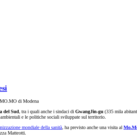
esi
tivo MO.MO di Modena
 del Sud
, tra i quali anche i sindaci di
GwangJin-gu
(335 mila abitant
bientali e le politiche sociali sviluppate sul territorio.
nizzazione mondiale della sanità
, ha previsto anche una visita al
Mo.Mo
zza Matteotti.