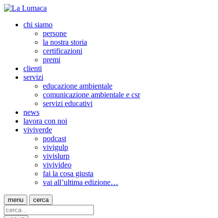
chi siamo
persone
la nostra storia
certificazioni
premi
clienti
servizi
educazione ambientale
comunicazione ambientale e csr
servizi educativi
news
lavora con noi
viviverde
podcast
vivigulp
vivislurp
vivivideo
fai la cosa giusta
vai all’ultima edizione…
menu
cerca