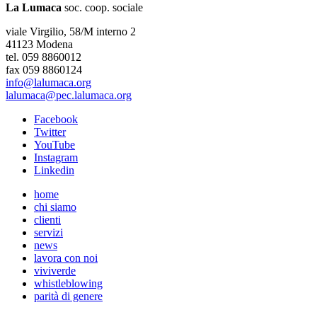
La Lumaca
soc. coop. sociale
viale Virgilio, 58/M interno 2
41123 Modena
tel. 059 8860012
fax 059 8860124
info@lalumaca.org
lalumaca@pec.lalumaca.org
Facebook
Twitter
YouTube
Instagram
Linkedin
home
chi siamo
clienti
servizi
news
lavora con noi
viviverde
whistleblowing
parità di genere