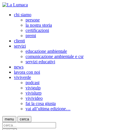
chi siamo
persone
la nostra storia
certificazioni
premi
clienti
servizi
educazione ambientale
comunicazione ambientale e csr
servizi educativi
news
lavora con noi
viviverde
podcast
vivigulp
vivislurp
vivivideo
fai la cosa giusta
vai all’ultima edizione…
menu
cerca