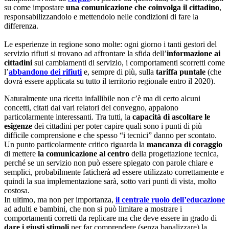
su come impostare
una comunicazione che coinvolga il cittadino
,
responsabilizzandolo e mettendolo nelle condizioni di fare la
differenza.
Le esperienze in regione sono molte: ogni giorno i tanti gestori del
servizio rifiuti si trovano ad affrontare la sfida dell’
informazione ai
cittadini
sui cambiamenti di servizio, i comportamenti scorretti come
l’
abbandono dei rifiuti
e, sempre di più, sulla
tariffa puntale
(che
dovrà essere applicata su tutto il territorio regionale entro il 2020).
Naturalmente una ricetta infallibile non c’è ma di certo alcuni
concetti, citati dai vari relatori del convegno, appaiono
particolarmente interessanti. Tra tutti, la
capacità di ascoltare le
esigenze
dei cittadini per poter capire quali sono i punti di più
difficile comprensione e che spesso “i tecnici” danno per scontato.
Un punto particolarmente critico riguarda la
mancanza di coraggio
di mettere
la comunicazione al centro
della progettazione tecnica,
perché se un servizio non può essere spiegato con parole chiare e
semplici, probabilmente faticherà ad essere utilizzato correttamente e
quindi la sua implementazione sarà, sotto vari punti di vista, molto
costosa.
In ultimo, ma non per importanza,
il centrale ruolo dell’educazione
ad adulti e bambini, che non si può limitare a mostrare i
comportamenti corretti da replicare ma che deve essere in grado di
dare i giusti stimoli
per far comprendere (senza banalizzare) la