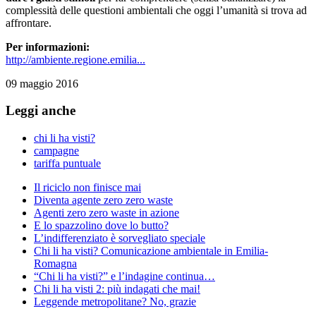
complessità delle questioni ambientali che oggi l’umanità si trova ad
affrontare.
Per informazioni:
http://ambiente.regione.emilia...
09 maggio 2016
Leggi anche
chi li ha visti?
campagne
tariffa puntuale
Il riciclo non finisce mai
Diventa agente zero zero waste
Agenti zero zero waste in azione
E lo spazzolino dove lo butto?
L’indifferenziato è sorvegliato speciale
Chi li ha visti? Comunicazione ambientale in Emilia-
Romagna
“Chi li ha visti?” e l’indagine continua…
Chi li ha visti 2: più indagati che mai!
Leggende metropolitane? No, grazie