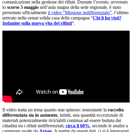
comunicazione nella gestione dei rifiuti. Durante l’evento, avvenuto
lo
scorso 5 maggio
nell’aula magna della sede regionale, è stato
presentato ufficialmente
il video “Missione indifferenziato”
, l’ultimo
arrivato nella ormai solida casa della campagna “
Chi li ha visti?
Indagine sulla nuova vita dei rifiuti
”.
Il video tratta un tema quanto mai spinoso: nonostante la
raccolta
differenziata sia in aumento
, infatti, una quantità eccezionale di
materiali potenzialmente riciclabili continua ad essere buttata dai
cittadini tra i rifiuti indifferenziati,
circa il 60%
, secondo le analisi a
campione svolte da
Arpae
. A partire da questi dati, ci si è interrogati