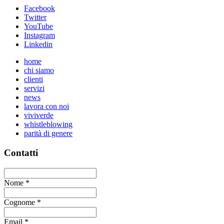
Facebook
Twitter
YouTube
Instagram
Linkedin
home
chi siamo
clienti
servizi
news
lavora con noi
viviverde
whistleblowing
parità di genere
Contatti
Nome
*
Cognome
*
Email
*