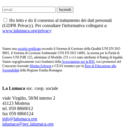
Ho letto e do il consenso al trattamento dei dati personali
(GDPR Privacy). Per consultare l'informativa collegarsi a:
www.lalumaca.org/privacy
Siamo una
società certificata
secondo il Sistema di Gestione della Qualità UNI EN ISO
9001, il Sistema di Gestione Ambientale UNI EN ISO 14001, la norma per la Parità di
Genere UNI PdR 125, adottiamo il Modello 231 e ci è stato attribuito il Rating di legalità.
Siamo orgogliosamente soci fondatori della
Associazione per la RSI
, soci promotori del
Consorzio forestale
Mutina Arborea
e CEAS tematico per la
Rete di Educazione alla
Sostenibilità
della Regione Emilia-Romagna
La Lumaca
soc. coop. sociale
viale Virgilio, 58/M interno 2
41123 Modena
tel. 059 8860012
fax 059 8860124
info@lalumaca.org
lalumaca@pec.lalumaca.org